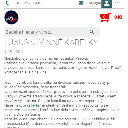
+420 222 713 344
INFO@DOBRYDAREK.CZ
0
0 Kč
LUXUSNÍ VINNÉ KABELKY
12.9.2023
Nejoblíbenější barva v dámském šatníku? Vínová.
Potěšte svou drahou polovičku, kamarádku nebo třeba kolegyni
stylovou kabelkou, kterou si rozhodně zamiluje ze všech nejvíc. Proč?
Protože tahle je plná vína!
Ideální dárek pro kamarádku na divokou narozeninovou party, při
loučení se svobodou, nebo na fesťák!
Jste nervózní před schůzkou, pracovním pohovorem nebo jednání s
úřady? Vyměňte starou kabelku za novou a kráčejte v ústrety všem
výzvám vyzbrojená. S touto kabelkou už vás nic neporazí :).
Naše "
tekutá kabelka
" je ideálním dárkem pro každou ženu se
smyslem pro humor, která miluje dobré víno a zábavu. Najdete pouze u
nás na DobrémDárku.
Kabelka Wine-Chic obsahuje víno o objemu 3.0 L. V
nabídce je šik
francouzská (Chardonnay nebo Merlot) nebo elegantní německá