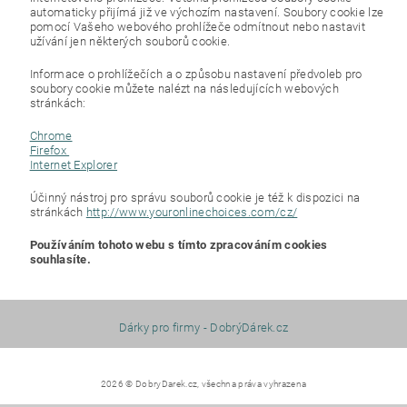
automaticky přijímá již ve výchozím nastavení. Soubory cookie lze
pomocí Vašeho webového prohlížeče odmítnout nebo nastavit
užívání jen některých souborů cookie.
Informace o prohlížečích a o způsobu nastavení předvoleb pro
soubory cookie můžete nalézt na následujících webových
stránkách:
Chrome
Firefox
Internet Explorer
Účinný nástroj pro správu souborů cookie je též k dispozici na
stránkách
http://www.youronlinechoices.com/cz/
Používáním tohoto webu s tímto zpracováním cookies
souhlasíte.
Dárky pro firmy - DobrýDárek.cz
2026 © DobryDarek.cz, všechna práva vyhrazena