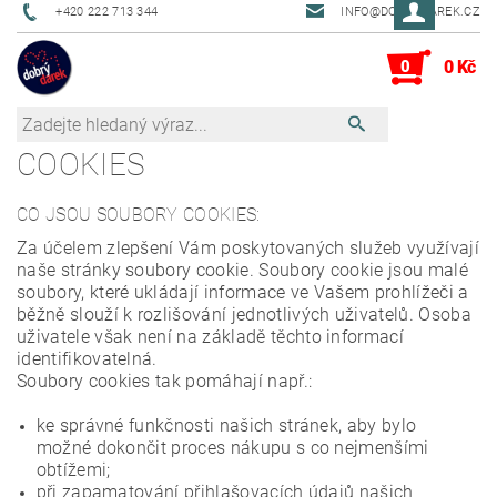
+420 222 713 344
INFO@DOBRYDAREK.CZ
0
0 Kč
COOKIES
CO JSOU SOUBORY COOKIES:
Za účelem zlepšení Vám poskytovaných služeb využívají
naše stránky soubory cookie. Soubory cookie jsou malé
soubory, které ukládají informace ve Vašem prohlížeči a
běžně slouží k rozlišování jednotlivých uživatelů. Osoba
uživatele však není na základě těchto informací
identifikovatelná.
Soubory cookies tak pomáhají např.:
ke správné funkčnosti našich stránek, aby bylo
možné dokončit proces nákupu s co nejmenšími
obtížemi;
při zapamatování přihlašovacích údajů našich