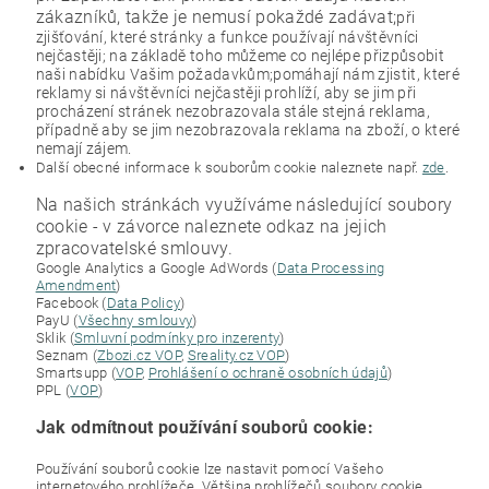
zákazníků, takže je nemusí pokaždé zadávat;
při
zjišťování, které stránky a funkce používají návštěvníci
nejčastěji; na základě toho můžeme co nejlépe přizpůsobit
naši nabídku Vašim požadavkům;pomáhají nám zjistit, které
reklamy si návštěvníci nejčastěji prohlíží, aby se jim při
procházení stránek nezobrazovala stále stejná reklama,
případně aby se jim nezobrazovala reklama na zboží, o které
nemají zájem.
Další obecné informace k souborům cookie naleznete např.
zde
.
Na našich stránkách využíváme následující soubory
cookie - v závorce naleznete odkaz na jejich
zpracovatelské smlouvy.
Google Analytics a Google AdWords (
Data Processing
Amendment
)
Facebook (
Data Policy
)
PayU (
Všechny smlouvy
)
Sklik (
Smluvní podmínky pro inzerenty
)
Seznam (
Zbozi.cz VOP
,
Sreality.cz VOP
)
Smartsupp (
VOP
,
Prohlášení o ochraně osobních údajů
)
PPL (
VOP
)
Jak odmítnout používání souborů cookie:
Používání souborů cookie lze nastavit pomocí Vašeho
internetového prohlížeče. Většina prohlížečů soubory cookie