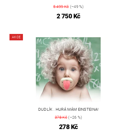
5 499 Kč
(–49 %)
2 750 Kč
AKCE
DUDLÍK . HURÁ MÁM EINSTEINA!
378 Kč
(–26 %)
278 Kč