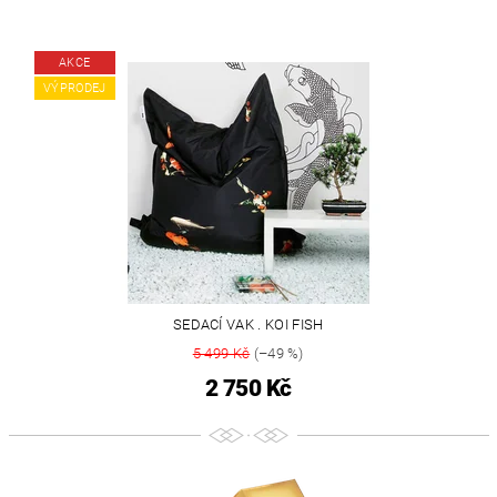
AKCE
VÝPRODEJ
SEDACÍ VAK . KOI FISH
5 499 Kč
(–49 %)
2 750 Kč