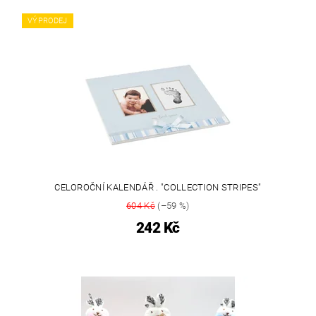
VÝPRODEJ
CELOROČNÍ KALENDÁŘ . "COLLECTION STRIPES"
604 Kč
(–59 %)
242 Kč