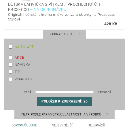
DĚTSKÁ LAHVIČKA S PÍTKEM . "PROCHECHO" ČTI
PROSECCO
–
NA OBJEDNÁVKU
Originální dětská lahve na mléko ve tvaru sklenky na Prosecco.
Stylově...
428 Kč
ZOBRAZIT VÍCE
NA SKLADĚ
AKCE
NOVINKA
TIP
VÝPRODEJ
79
Kč
45900
Kč
POLOŽEK K ZOBRAZENÍ:
26
FILTR PODLE PARAMETRŮ, VLASTNOSTÍ A VÝROBCŮ
DOPORUČUJEME
NEJLEVNĚJŠÍ
NEJDRAŽŠÍ