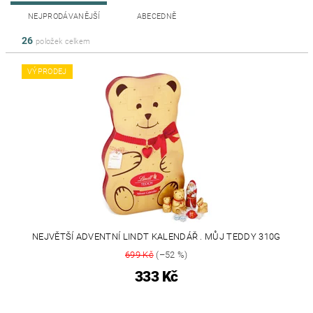
NEJPRODÁVANĚJŠÍ
ABECEDNĚ
26
položek celkem
VÝPRODEJ
NEJVĚTŠÍ ADVENTNÍ LINDT KALENDÁŘ . MŮJ TEDDY 310G
699 Kč
(–52 %)
333 Kč