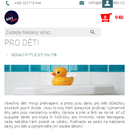
+420 222 713 344
INFO@DOBRYDAREK.CZ
0
0 Kč
PRO DĚTI
SEDACÍ PYTLE SIT ON IT®
Všechny děti milují překvapení, a proto jsou dárky pro děti důležitou
součástí jejich života. Jsou to ony, kteří ponejvíce prožívají významné
dny, jako jsou narozeniny, svátky, Vánoce a jiné, a těší se na ně. Ať už
kupujete dárek pro kluka či holčičku, pro miminko, nebo teenagera,
naše nabídka Vám poradí ve výběru. Podívejte se proto na nabízené
dárky pro děti a zpříjemněte jim sladké dětství.