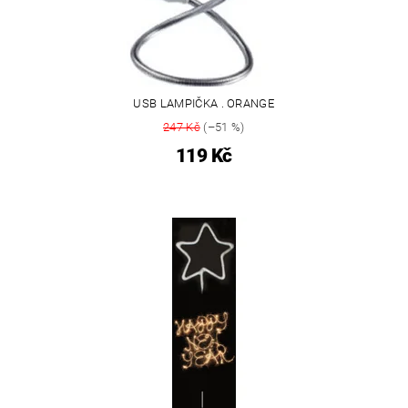
USB LAMPIČKA . ORANGE
247 Kč
(–51 %)
119 Kč