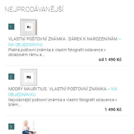
NEJPRODÁVANĚJŠÍ
1.
VLASTNÍ POŠTOVNÍ ZNÁMKA . DÁREK K NAROZENINÁM
–
NA OBJEDNÁVKU
Platná poštovní známka s vlastní fotografií oslavence v
obrazovém rámu a...
od 1 490 Kč
2.
MODRÝ MAURITIUS . VLASTNÍ POŠTOVNÍ ZNÁMKA
–
NA
OBJEDNÁVKU
Nejvzácnější poštovní známka s vlastní fotografií oslavence v
bílém...
1 490 Kč
3.