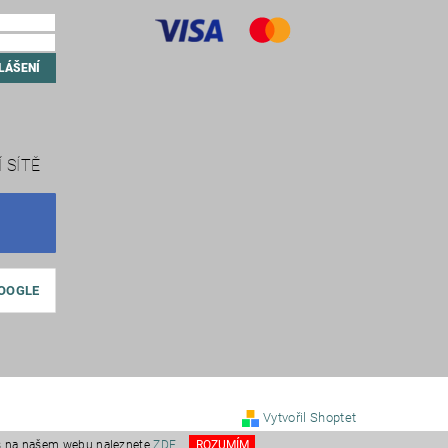
 SÍTĚ
GOOGLE
Vytvořil Shoptet
es na našem webu naleznete
ZDE
.
ROZUMÍM