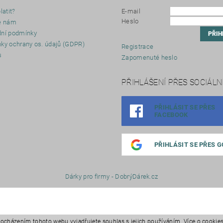
latit?
E-mail
Heslo
e nám
ní podmínky
ky ochrany os. údajů (GDPR)
Registrace
s
Zapomenuté heslo
y
PŘIHLÁŠENÍ PŘES SOCIÁLNÍ
PŘIHLÁSIT SE PŘES
FACEBOOK
PŘIHLÁSIT SE PŘES 
Dárky pro firmy - DobrýDárek.cz
rocházením tohoto webu vyjadřujete souhlas s jejich používáním. Více o cooki