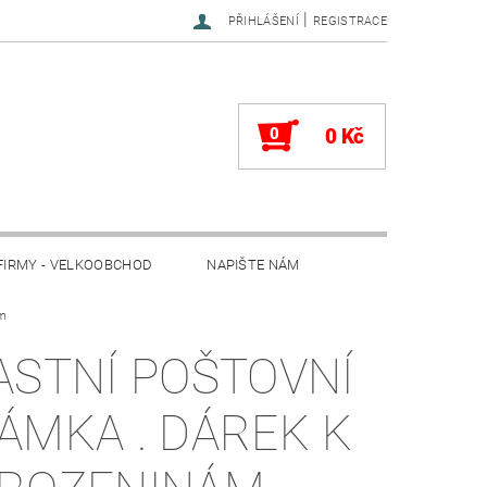
|
PŘIHLÁŠENÍ
REGISTRACE
0
0 Kč
FIRMY - VELKOOBCHOD
NAPIŠTE NÁM
ám
ASTNÍ POŠTOVNÍ
ÁMKA . DÁREK K