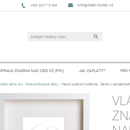
+420 222 713 344
INFO@DOBRYDAREK.CZ
OPRAVA ZDARMA NAD 2500 KČ (PPL)
JAK ZAPLATIT?
PRO 
ginální dárky pro
Personifikované dárky
Vlastní poštovní známka . Dárek k narozenin
VL
ZN