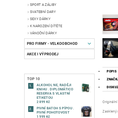
SPORT A ZÁLIBY
SVATEBNÍ DARY
SEXY DÁRKY
K NAROZENÍ DÍTĚTE
VÁNOČNÍ DÁRKY
PRO FIRMY - VELKOOBCHOD
AKCE I VÝPRODEJ
POPIS
TOP 10
ZNAČK
ALKOHOL NE, RADĚJI
DISKU
KNIHU . DIPLOMÁTICO
RESERVA S VLASTNÍ
ETIKETOU
Origináln
2 899 Kč
PIVNÍ BATOH S PÍPOU .
Zasklený 
PIVNÍ POHOTOVOST
1 999 Kč