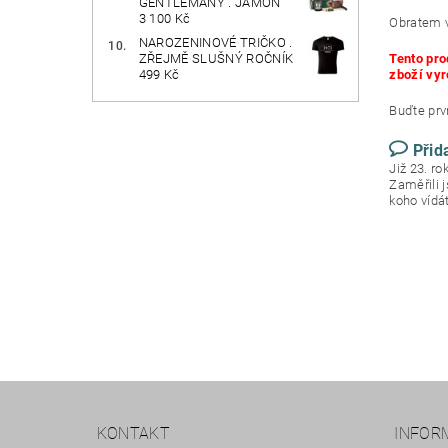
GENTLEMANY . JAMÓN
3 100 Kč
Obratem v
NAROZENINOVÉ TRIČKO .
Tento pro
ZŘEJMĚ SLUŠNÝ ROČNÍK
zboží vyr
499 Kč
Buďte prvn
Přid
Již 23. r
Zaměřili 
koho vídá
KONTAKT
INFOR