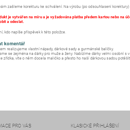
ám zašleme korekturu ke schválení. Na výrobu (po odsouhlasení korektury)
dukt je vytvářen na míru a je vyžadována platba předem kartou nebo na
obit a odeslat.
í, kdo napíše příspěvek k této položce.
at komentář
okem realizujeme vlastní nápady, dárkové sady a gurmánské balíčky.
jsme se zejména na dárky pro muže a ženy. Nabízíme dárky velmi osobní s 
te zřídka, víte o něm docela maličko a přesto ho naší dárkovou sadou potěšít
MACE PRO VÁS
KLASICKÉ PŘIHLÁŠENÍ