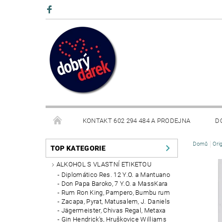
KONTAKT 602 294 484 A PRODEJNA
D
Domů
Ori
BLOG
TOP KATEGORIE
ALKOHOL S VLASTNÍ ETIKETOU
Diplomático Res. 12 Y.O. a Mantuano
Don Papa Baroko, 7 Y.O. a MassKara
Rum Ron King, Pampero, Bumbu rum
Zacapa, Pyrat, Matusalem, J. Daniels
Jägermeister, Chivas Regal, Metaxa
Gin Hendrick's, Hruškovice Williams