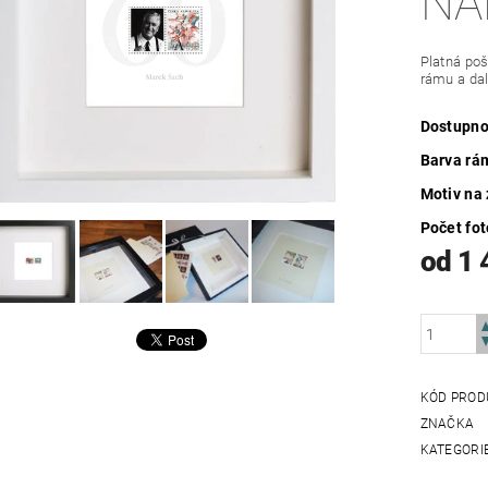
NA
Platná poš
rámu a da
Dostupno
Barva rá
Motiv na
Počet fot
od 1 
KÓD PROD
ZNAČKA
KATEGORI