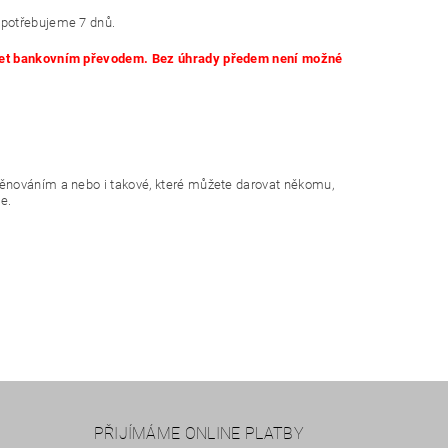
 potřebujeme 7 dnů.
 účet bankovním převodem. Bez úhrady předem není možné
věnováním a nebo i takové, které můžete darovat někomu,
e.
PŘIJÍMÁME ONLINE PLATBY