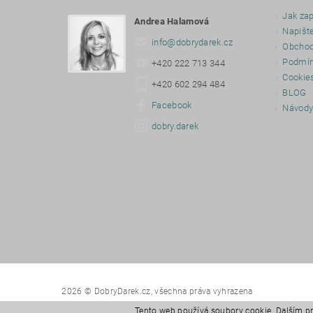
Jak zap
Andrea Halamová
Napišt
info
@
dobrydarek.cz
Obchod
Podmín
+420 222 713 344
Cookie
+420 602 294 484
BLOG
Facebook
Návod
dobry.darek
2026 © DobryDarek.cz, všechna práva vyhrazena
Tento web používá soubory cookie. Dalším p