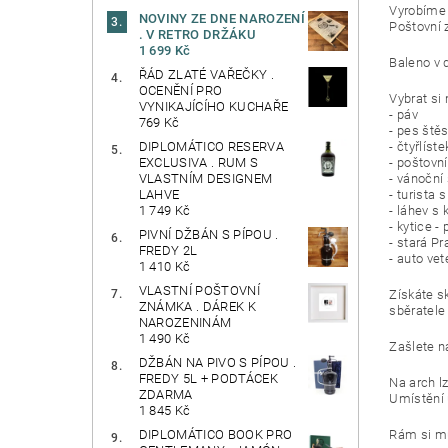
Vyrobíme 
NOVINY ZE DNE NAROZENÍ
Poštovní 
. V RETRO DRŽÁKU
1 699 Kč
Baleno v 
ŘÁD ZLATÉ VAŘEČKY .
OCENĚNÍ PRO
Vybrat si
VYNIKAJÍCÍHO KUCHAŘE
- páv
769 Kč
- pes štěs
- čtyřlíst
DIPLOMÁTICO RESERVA
- poštovní
EXCLUSIVA . RUM S
- vánoční
VLASTNÍM DESIGNEM
- turista 
LAHVE
- láhev s 
1 749 Kč
- kytice -
PIVNÍ DŽBÁN S PÍPOU .
- stará Pr
FREDY 2L
- auto ve
1 410 Kč
VLASTNÍ POŠTOVNÍ
Získáte s
ZNÁMKA . DÁREK K
sběratele 
NAROZENINÁM
1 490 Kč
Zašlete n
DŽBÁN NA PIVO S PÍPOU .
FREDY 5L + PODTÁCEK
Na arch lz
ZDARMA
Umístění 
1 845 Kč
Rám si mů
DIPLOMÁTICO BOOK PRO