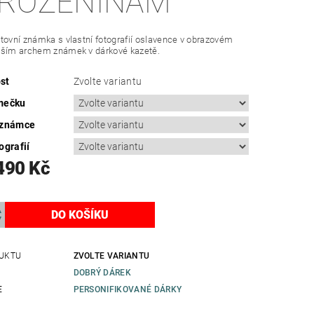
ROZENINÁM
tovní známka s vlastní fotografií oslavence v obrazovém
lším archem známek v dárkové kazetě.
st
Zvolte variantu
mečku
 známce
ografií
490 Kč
UKTU
ZVOLTE VARIANTU
DOBRÝ DÁREK
E
PERSONIFIKOVANÉ DÁRKY