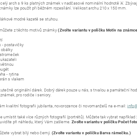
celý arch s 9 ks platných známek v nadčasové nominální hodnotě 'A'. Zbývají
známky lze použít při běžném rozesílání. Velikost archu 210 x 150 mm.
dárkové modré kazetě se stuhou.
 můžete z těchto motivů známky
(Zvolte variantu v políčku Motiv na známce
tí
ek - postavičky
 obálky
 stromeček
s ukazateli
květinou
 pugét
aha - rytina
terán s vlakem
kutečně originální dárek. Dobrý dárek pouze u nás, s trvalou a památeční hod
známek, pro rodiče i seniory.
ám kvalitní fotografii jubilanta, novorozence či novomanželů na e-mail:
info
e umístit také více různých fotografií (portrétů). Můžete tak vybrat například 2
uvidíte při náhledu, který Vám zašleme.
Zvolte variantu v políčku Počet foto
žete vybrat bílý nebo černý.
(Zvolte variantu v políčku Barva rámečku.)