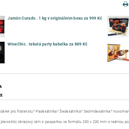
Jamón Curado . 1 kg v originálním boxu za 999 Kč
WineChic . tekutá party kabelka za 889 Kč
A
ZE
í dárek pro filatelistu? Padesátníka? Šedesátníka? Sedmdesatníka? Novom
(plexisklo) obrazový rám s paspartou ve formátu 230 x 230 mm s reálnou po