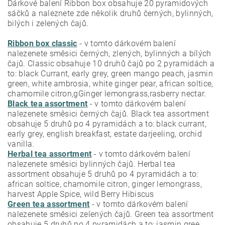
Dárkové balení Ribbon box obsahuje 20 pyramidových
sáčků a naleznete zde několik druhů černých, bylinných,
bilých i zelených čajů.
Ribbon box classic
- v tomto dárkovém balení
nalezenete směsici černých, zlených, bylinných a bílých
čajů. Classic obsahuje 10 druhů čajů po 2 pyramidách a
to: b
lack Currant, early grey, green mango peach, jasmin
green, white ambrosia, white ginger pear, african soltice,
chamomile citron,gGinger lemongrass,rasberry nectar.
Black tea assortment
- v tomto dárkovém balení
nalezenete směsici černých čajů. Black tea assortment
obsahuje 5 druhů po 4 pyramidách a to: black currant,
early grey, english breakfast, estate darjeeling, orchid
vanilla.
Herbal tea assortment
- v tomto dárkovém balení
nalezenete směsici bylinných čajů. Herbal tea
assortment obsahuje 5 druhů po 4 pyramidách a to:
african soltice, chamomile citron, ginger lemongrass,
harvest Apple Spice, wild Berry Hibiscus
Green tea assortment
- v tomto dárkovém balení
nalezenete směsici zelených čajů. Green tea assortment
obsahuje 5 druhů po 4 pyramidách a to: jasmin gree,