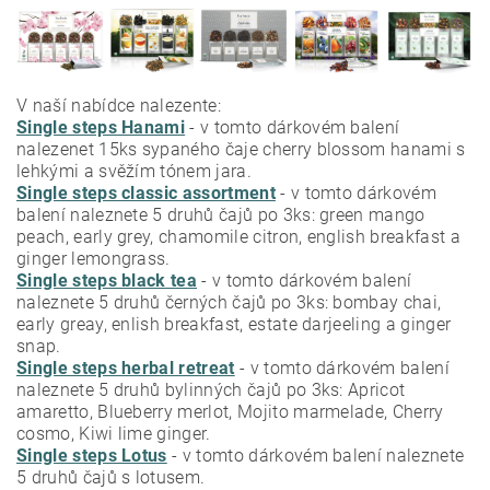
V naší nabídce nalezente:
Single steps Hanami
- v tomto dárkovém balení
nalezenet 15ks sypaného čaje cherry blossom hanami s
lehkými a svěžím tónem jara.
Single steps classic assortment
- v tomto dárkovém
balení naleznete 5 druhů čajů po 3ks: g
reen mango
peach, e
arly grey, c
hamomile citron, e
nglish breakfast a
g
inger lemongrass.
Single steps black tea
- v tomto dárkovém balení
naleznete 5 druhů černých čajů po 3ks: bombay chai,
early greay, enlish breakfast, estate darjeeling a ginger
snap.
Single steps herbal retreat
- v tomto dárkovém balení
naleznete 5 druhů bylinných čajů po 3ks: Apricot
amaretto, Blueberry merlot,
Mojito marmelade, Cherry
cosmo, Kiwi lime ginger.
Single steps Lotus
- v tomto dárkovém balení naleznete
5 druhů čajů s lotusem.