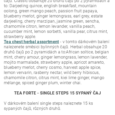
čajů. Classic obsahuje 20 druhů čajů po 2 pyramidách a
to:
Darjeeling quince, english breakfast, mountain
oolong, green mango peach, passion fruit papaya,
blueberry merlot, ginger lemongrass, earl grey, estate
darjeeling, cherry marzipan, jasmine green, sencha,
chamomile citron, lemon levander, vanilla peach,
cucumber mint, lemon sorbetti, vanilla pear, citrus mint,
strawberry apple.
Tea chest herbal assortment
- v tomto dárkovém balení
nalezenete směsici bylinných čajů. Herbal obsahuje 20
druhů čajů po 2 pyramidách a to:African soltice, belgian
mint, cherry amour, ginger lemongrass, lemon lavender,
mojito marmalade, strawberry apple, apricot amareto,
blueberry merlot, cherry cosmo, harvest apple spice,
lemon vervarin, rasberry nectar, wild berry hibiscus,
chamomile citron, citrus mint, kiei lime ginger, mango
mélange, spiced ginger plum, winter chai.
TEA FORTE - SINGLE STEPS 15 SYPANÝ ČAJ
V dárkovém balení single steps naleznete 15 ks
sypaných čajů, různých druhů.