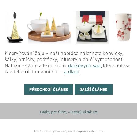
K servírování čajů v naší nabídce naleznete konvičky,
šálky, hrníčky, podtácky, infusery a další vymoženosti.
Nabízíme Vám zde i několik
dárkových sad
, které potěší
každého obdarovaného....
a dlaší
.
PŘEDCHOZÍ ČLÁNEK
DALŠÍ ČLÁNEK
Dárky pro firmy - DobrýDárek.cz
2026 © DobryDarek.cz, všechna práva vyhrazena