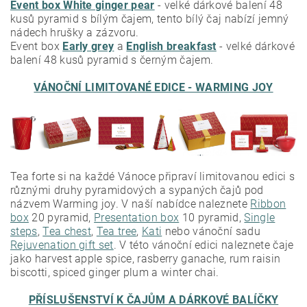
Event box White ginger pear
- velké dárkové balení 48
kusů pyramid s bílým čajem, tento bílý čaj nabízí jemný
nádech hrušky a zázvoru.
Event box
Early grey
a
English breakfast
- velké dárkové
balení 48 kusů pyramid s černým čajem.
VÁNOČNÍ LIMITOVANÉ EDICE - WARMING JOY
Tea forte si na každé Vánoce připraví limitovanou edici s
různými druhy pyramidových a sypaných čajů pod
názvem Warming joy. V naší nabídce naleznete
Ribbon
box
20 pyramid,
Presentation box
10 pyramid,
Single
steps
,
Tea chest
,
Tea tree
,
Kati
nebo vánoční sadu
Rejuvenation gift set
. V této vánoční edici naleznete čaje
jako harvest apple spice, rasberry ganache, rum raisin
biscotti, spiced ginger plum a winter chai.
PŘÍSLUŠENSTVÍ K ČAJŮM A DÁRKOVÉ BALÍČKY