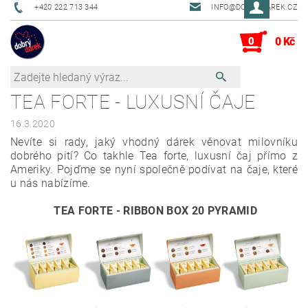
+420 222 713 344
INFO@DOBRYDAREK.CZ
0
0 Kč
TEA FORTE - LUXUSNÍ ČAJE
16.3.2020
Nevíte si rady, jaký vhodný dárek věnovat milovníku
dobrého pití? Co takhle Tea forte, luxusní čaj přímo z
Ameriky. Pojďme se nyní společně podívat na čaje, které
u nás nabízíme.
TEA FORTE - RIBBON BOX 20 PYRAMID