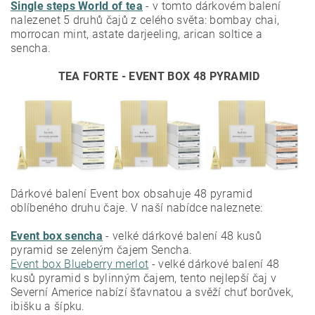
Single steps World of tea
- v tomto dárkovém balení
nalezenet 5 druhů čajů z celého světa: bombay chai,
morrocan mint, astate darjeeling, arican soltice a
sencha.
TEA FORTE - EVENT BOX 48 PYRAMID
Dárkové balení Event box obsahuje 48 pyramid
oblíbeného druhu čaje. V naší nabídce naleznete:
Event box sencha
- velké dárkové balení 48 kusů
pyramid se zeleným čajem Sencha.
Event box Blueberry merlot
- velké dárkové balení 48
kusů pyramid s bylinným čajem, tento nejlepší čaj v
Severní Americe nabízí šťavnatou a svěží chuť borůvek,
ibišku a šípku.