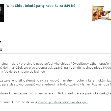
WineChic . tekutá party kabelka za 889 Kč
A
ZE
riginální dárek pro pivaře nebo pořádnýho chlapa? Dvoulitrový džbán opat
ý dojít na růžek pro pivo a doma pak uzávěr nahradit důmyslnou pípou (výč
ěny. Vejde se snadno do lednice.
ze zeleného silnostěnného skla s kovovým matným uchem, keramickým izol
pípa s plastovou pumpičkou a redukcí na hrdlo džbánu / lahve. Rozměr cca 
 dárek k narozeninám či jiným oslavám. Pokud rádi dáváte praktické dárky, tady
ombinací k tomuto dárku je
osobní půllitr ve vlastním designu
.