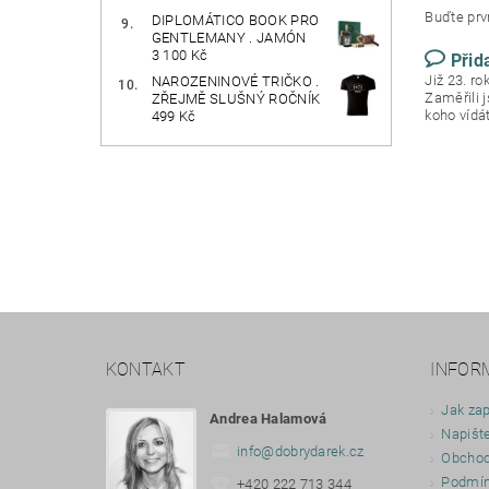
Buďte prvn
DIPLOMÁTICO BOOK PRO
GENTLEMANY . JAMÓN
3 100 Kč
Přid
Již 23. r
NAROZENINOVÉ TRIČKO .
Zaměřili 
ZŘEJMĚ SLUŠNÝ ROČNÍK
koho vídá
499 Kč
KONTAKT
INFOR
Jak zap
Andrea Halamová
Napišt
info
@
dobrydarek.cz
Obchod
Podmín
+420 222 713 344