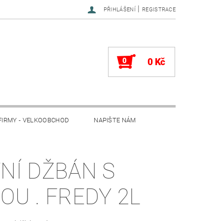
|
PŘIHLÁŠENÍ
REGISTRACE
0
0 Kč
FIRMY - VELKOOBCHOD
NAPIŠTE NÁM
VNÍ DŽBÁN S
POU . FREDY 2L