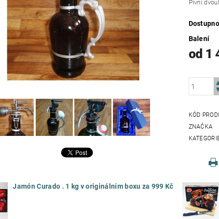
Pivní dvou
Dostupno
Balení
od 1 
KÓD PROD
ZNAČKA
KATEGORI
Jamón Curado . 1 kg v originálním boxu za 999 Kč