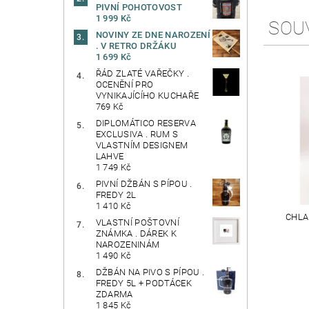
PIVNÍ POHOTOVOST
1 999 Kč
SOU
NOVINY ZE DNE NAROZENÍ
. V RETRO DRŽÁKU
1 699 Kč
ŘÁD ZLATÉ VAŘEČKY .
OCENĚNÍ PRO
VYNIKAJÍCÍHO KUCHAŘE
769 Kč
DIPLOMÁTICO RESERVA
EXCLUSIVA . RUM S
VLASTNÍM DESIGNEM
LAHVE
1 749 Kč
PIVNÍ DŽBÁN S PÍPOU .
FREDY 2L
1 410 Kč
CHLA
VLASTNÍ POŠTOVNÍ
ZNÁMKA . DÁREK K
NAROZENINÁM
1 490 Kč
DŽBÁN NA PIVO S PÍPOU .
FREDY 5L + PODTÁCEK
ZDARMA
1 845 Kč