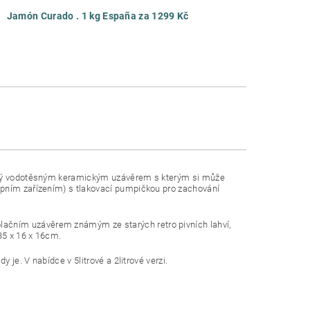
Jamón Curado . 1 kg España za 1299 Kč
řený vodotěsným keramickým uzávěrem s kterým si může
epním zařízením) s tlakovací pumpičkou pro zachování
ačním uzávěrem známým ze starých retro pivních lahví,
35 x 16 x 16cm.
 je. V nabídce v 5litrové a 2litrové verzi.