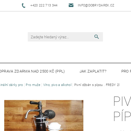
+420 222 713 344
INFO@DOBRYDAREK.CZ
OPRAVA ZDARMA NAD 2500 KČ (PPL)
JAK ZAPLATIT?
PRO 
ginální dárky pro
Pro muže
Víno, pivo a alkohol
Pivní džbán s pípou . FREDY 2l
PI
PÍ