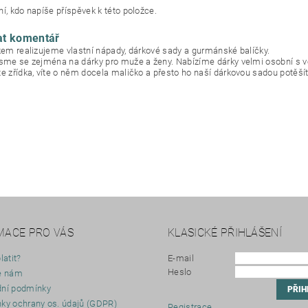
í, kdo napíše příspěvek k této položce.
at komentář
okem realizujeme vlastní nápady, dárkové sady a gurmánské balíčky.
jsme se zejména na dárky pro muže a ženy. Nabízíme dárky velmi osobní s 
te zřídka, víte o něm docela maličko a přesto ho naší dárkovou sadou potěšít
MACE PRO VÁS
KLASICKÉ PŘIHLÁŠENÍ
latit?
E-mail
Heslo
e nám
ní podmínky
ky ochrany os. údajů (GDPR)
Registrace