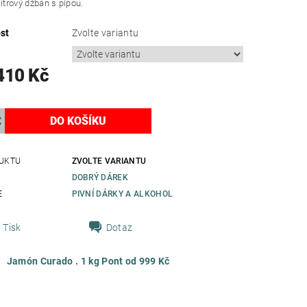
litrový džbán s pípou.
st
Zvolte variantu
410 Kč
UKTU
ZVOLTE VARIANTU
DOBRÝ DÁREK
E
PIVNÍ DÁRKY A ALKOHOL
Tisk
Dotaz
Jamón Curado . 1 kg Pont od 999 Kč