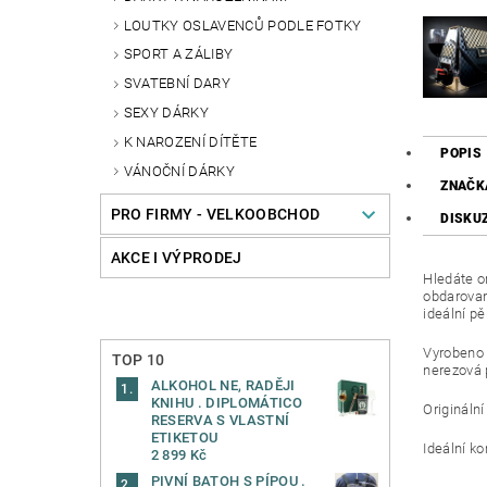
LOUTKY OSLAVENCŮ PODLE FOTKY
SPORT A ZÁLIBY
SVATEBNÍ DARY
SEXY DÁRKY
K NAROZENÍ DÍTĚTE
POPIS
VÁNOČNÍ DÁRKY
ZNAČK
PRO FIRMY - VELKOOBCHOD
DISKU
AKCE I VÝPRODEJ
Hledáte o
obdarovan
ideální p
Vyrobeno 
TOP 10
nerezová 
ALKOHOL NE, RADĚJI
KNIHU . DIPLOMÁTICO
Originální
RESERVA S VLASTNÍ
ETIKETOU
Ideální k
2 899 Kč
PIVNÍ BATOH S PÍPOU .