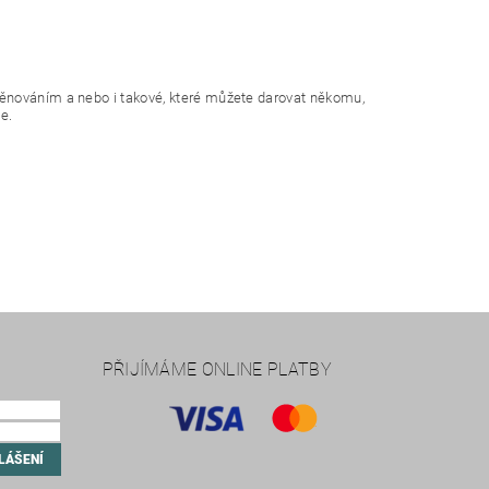
věnováním a nebo i takové, které můžete darovat někomu,
e.
PŘIJÍMÁME ONLINE PLATBY