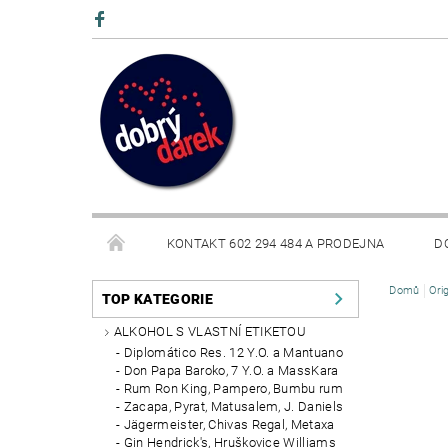
KONTAKT 602 294 484 A PRODEJNA
D
Domů
Ori
BLOG
TOP KATEGORIE
ALKOHOL S VLASTNÍ ETIKETOU
Diplomático Res. 12 Y.O. a Mantuano
Don Papa Baroko, 7 Y.O. a MassKara
Rum Ron King, Pampero, Bumbu rum
Zacapa, Pyrat, Matusalem, J. Daniels
Jägermeister, Chivas Regal, Metaxa
Gin Hendrick's, Hruškovice Williams