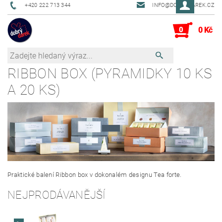
+420 222 713 344
INFO@DOBRYDAREK.CZ
0
0 Kč
RIBBON BOX (PYRAMIDKY 10 KS
A 20 KS)
Praktické balení Ribbon box v dokonalém designu Tea forte.
NEJPRODÁVANĚJŠÍ