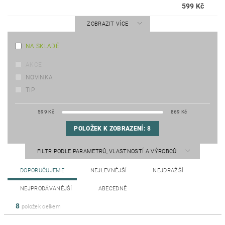
599 Kč
ZOBRAZIT VÍCE
NA SKLADĚ
AKCE
NOVINKA
TIP
599
Kč
869
Kč
POLOŽEK K ZOBRAZENÍ:
8
FILTR PODLE PARAMETRŮ, VLASTNOSTÍ A VÝROBCŮ
DOPORUČUJEME
NEJLEVNĚJŠÍ
NEJDRAŽŠÍ
NEJPRODÁVANĚJŠÍ
ABECEDNĚ
8
položek celkem