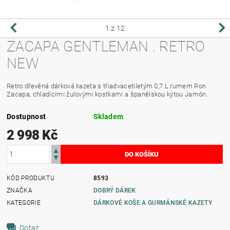
1
z 12
ZACAPA GENTLEMAN . RETRO
NEW
Retro dřevěná dárková kazeta s třiadvacetiletým 0,7 L rumem Ron
Zacapa, chladícími žulovými kostkami a španělskou kýtou Jamón.
Dostupnost
Skladem
2 998 Kč
KÓD PRODUKTU
8593
ZNAČKA
DOBRÝ DÁREK
KATEGORIE
DÁRKOVÉ KOŠE A GURMÁNSKÉ KAZETY
Dotaz