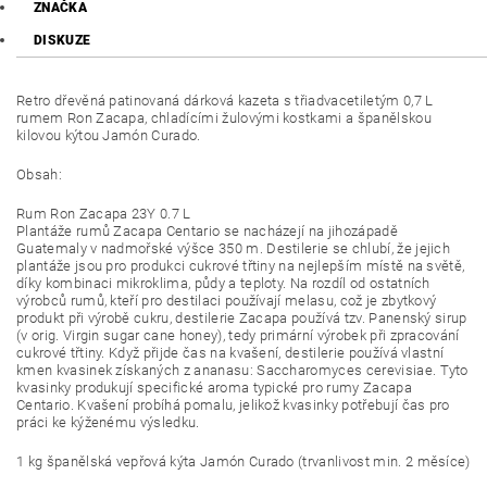
ZNAČKA
DISKUZE
Retro dřevěná patinovaná dárková kazeta s třiadvacetiletým 0,7 L
rumem Ron Zacapa, chladícími žulovými kostkami a španělskou
kilovou kýtou Jamón Curado.
Obsah:
Rum Ron Zacapa 23Y 0.7 L
Plantáže rumů Zacapa Centario se nacházejí na jihozápadě
Guatemaly v nadmořské výšce 350 m. Destilerie se chlubí, že jejich
plantáže jsou pro produkci cukrové třtiny na nejlepším místě na světě,
díky kombinaci mikroklima, půdy a teploty. Na rozdíl od ostatních
výrobců rumů, kteří pro destilaci používají melasu, což je zbytkový
produkt při výrobě cukru, destilerie Zacapa používá tzv. Panenský sirup
(v orig. Virgin sugar cane honey), tedy primární výrobek při zpracování
cukrové třtiny. Když přijde čas na kvašení, destilerie používá vlastní
kmen kvasinek získaných z ananasu: Saccharomyces cerevisiae. Tyto
kvasinky produkují specifické aroma typické pro rumy Zacapa
Centario. Kvašení probíhá pomalu, jelikož kvasinky potřebují čas pro
práci ke kýženému výsledku.
1 kg španělská vepřová kýta Jamón Curado (trvanlivost min. 2 měsíce)