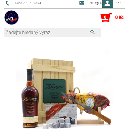
+420 222 713 344
INFO@DOBRYDAREK.CZ
0
0 Kč