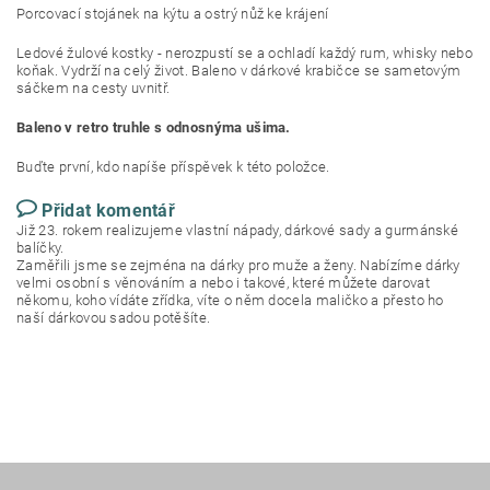
Porcovací stojánek na kýtu a ostrý nůž ke krájení
Ledové žulové kostky - nerozpustí se a ochladí každý rum, whisky nebo
koňak. Vydrží na celý život. Baleno v dárkové krabičce se sametovým
sáčkem na cesty uvnitř.
Baleno v retro truhle s odnosnýma ušima.
Buďte první, kdo napíše příspěvek k této položce.
Přidat komentář
Již 23. rokem realizujeme vlastní nápady, dárkové sady a gurmánské
balíčky.
Zaměřili jsme se zejména na dárky pro muže a ženy. Nabízíme dárky
velmi osobní s věnováním a nebo i takové, které můžete darovat
někomu, koho vídáte zřídka, víte o něm docela maličko a přesto ho
naší dárkovou sadou potěšíte.