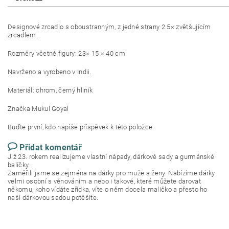
Designové zrcadlo s oboustranným, z jedné strany 2.5× zvětšujícím
zrcadlem.
Rozměry včetně figury: 23× 15 × 40 cm
Navrženo a vyrobeno v Indii.
Materiál: chrom, černý hliník
Značka Mukul Goyal
Buďte první, kdo napíše příspěvek k této položce.
Přidat komentář
Již 23. rokem realizujeme vlastní nápady, dárkové sady a gurmánské
balíčky.
Zaměřili jsme se zejména na dárky pro muže a ženy. Nabízíme dárky
velmi osobní s věnováním a nebo i takové, které můžete darovat
někomu, koho vídáte zřídka, víte o něm docela maličko a přesto ho
naší dárkovou sadou potěšíte.