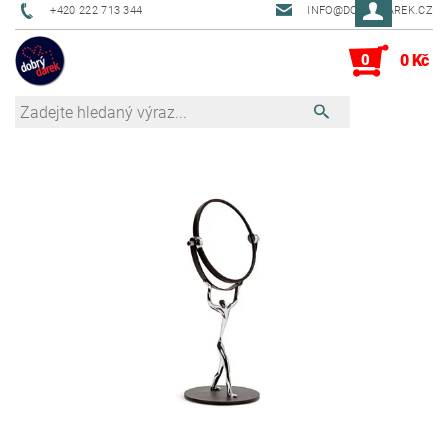
+420 222 713 344
INFO@DOBRYDAREK.CZ
0
0 Kč