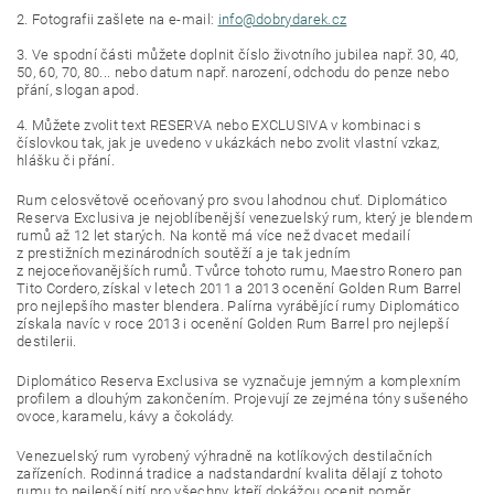
2. Fotografii zašlete na e-mail:
info@dobrydarek.cz
3. Ve spodní části můžete doplnit číslo životního jubilea např. 30, 40,
50, 60, 70, 80... nebo datum např. narození, odchodu do penze nebo
přání, slogan apod.
4. Můžete zvolit text RESERVA nebo EXCLUSIVA v kombinaci s
číslovkou tak, jak je uvedeno v ukázkách nebo zvolit vlastní vzkaz,
hlášku či přání.
Rum celosvětově oceňovaný pro svou lahodnou chuť. Diplomático
Reserva Exclusiva je nejoblíbenější venezuelský rum, který je blendem
rumů až 12 let starých. Na kontě má více než dvacet medailí
z prestižních mezinárodních soutěží a je tak jedním
z nejoceňovanějších rumů. Tvůrce tohoto rumu, Maestro Ronero pan
Tito Cordero, získal v letech 2011 a 2013 ocenění Golden Rum Barrel
pro nejlepšího master blendera. Palírna vyrábějící rumy Diplomático
získala navíc v roce 2013 i ocenění Golden Rum Barrel pro nejlepší
destilerii.
Diplomático Reserva Exclusiva se vyznačuje jemným a komplexním
profilem a dlouhým zakončením. Projevují ze zejména tóny sušeného
ovoce, karamelu, kávy a čokolády.
Venezuelský rum vyrobený výhradně na kotlíkových destilačních
zařízeních. Rodinná tradice a nadstandardní kvalita dělají z tohoto
rumu to nejlepší pití pro všechny, kteří dokážou ocenit poměr