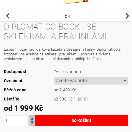
1
z 4
DIPLOMÁTICO BOOK . SE
SKLENKAMI A PRALINKAMI
Luxusní rozevírací dárková kazeta s designem knihy- Diplomático s
fotografií oslavence na etiketě , pralinkami Leondias a dvěma
whiskovými skleničkami i s pískováním jubilejního čísla
Dostupnost
Zvolte variantu
Označení
Běžná cena
od 2 499 Kč
Ušetříte
až
500 Kč
(–20 %)
od 1 999 Kč