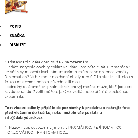
POPIS
ZNAČKA
DISKUZE
Nadstandardní dárek pro muže k narozeninám.
Hledáte narychlo osobitý exkluzívní dárek pro přítele, tátu, kamaráda?
Je vášnivý milovník kvalitním tmavým rumům nebo dokonce značky
Diplomático? Nabízíme tento dvanáctiletý rum 0.7 l s vlastní etiketou s
fotkou oslavence nebo s původní etiketou.
Hodnotný a zároveň originální dárek pro výjimečné muže, kteří jsou pro
každou srandu. Zvolit můžete jakýkoliv citát nebo přání či společnou
vzpomínku.
Text vlastní etikety připište do poznámky k produktu a nahrajte foto
před vložením do košíku, nebo můžete vše poslat na
info@dobrydarek.cz
1. Název např. odvozenina jména JIRKOMÁTICO, PEPÍNOMÁTICO,
HONZOMÁTICO, FRANTOMÁTICO...