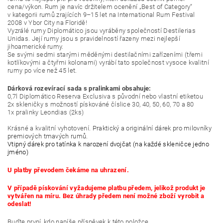
cena/výkon. Rum je navíc držitelem ocenění „Best of Category“
v kategorii rumů zrajících 9–15 let na International Rum Festival
2008 v Ybor City na Floridě!
Vyzrálé rumy Diplomático jsou vyráběny společností Destilerias
Unidas. Její rumy jsou s pravidelností řazeny mezi nejlepší
jihoamerické rumy.
Se svými sedmi starými měděnými destilačními zařízeními (třemi
kotlíkovými a čtyřmi kolonami) vyrábí tato společnost vysoce kvalitní
rumy po více než 45 let.
Dárková rozevírací sada s pralinkami obsahuje:
0,7l Diplomático Reserva Exclusiva s původní nebo vlastní etiketou
2x skleničky s možností pískováné číslice 30, 40, 50, 60, 70 a 80
1x pralinky Leondias (2ks)
Krásné a kvalitní vyhotovení
. Praktický a originální dárek pro milovníky
premiových tmavých rumů.
Vtipný dárek pro tatínka k narození dvojčat (na každé skleničce jedno
jméno)
U platby převodem čekáme na uhrazení.
V případě pískování vyžadujeme platbu předem, jelikož produkt je
vytvářen na míru. Bez úhrady předem není možné zboží vyrobit a
odeslat!
Buďte první, kdo napíše příspěvek k této položce.