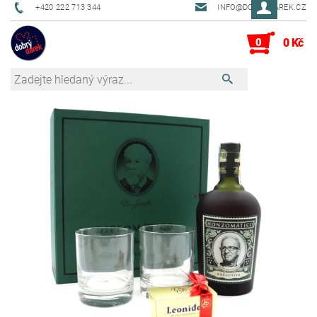
+420 222 713 344
INFO@DOBRYDAREK.CZ
0
0 Kč