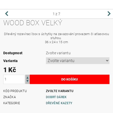
1
z 7
WOOD BOX VELKÝ
Dřevěný rozevírací box s úchytky na zavazování provazem či atlasovou
stuhou.
36 x 24 x 15 cm
Dostupnost
Zvolte variantu
Varianta
1 Kč
KÓD PRODUKTU
ZVOLTE VARIANTU
ZNAČKA
DOBRÝ DÁREK
KATEGORIE
DŘEVĚNÉ KAZETY