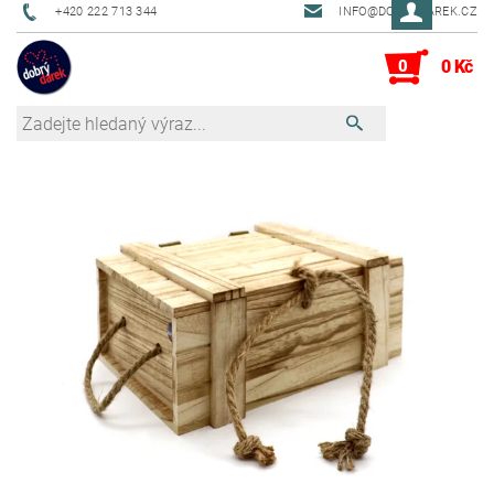
+420 222 713 344
INFO@DOBRYDAREK.CZ
0
0 Kč