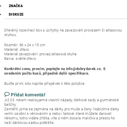
ZNAČKA
DISKUZE
Dřevěný rozevírací box s úchytky na zavazování provazem či atlasovou
stuhou.
Rozměr: 36 x 24 x 15 cm
Materiál: dřevo
Materiál zavazování: provaz/atlasová stuha
Barva: světlé dřevo
Konkrétní cenu, prosím, poptejte na info@dobrydarek.cz. S
uvedením počtu kusů, případně další specifikace.
Buďte první, kdo napíše příspěvek k této položce.
Přidat komentář
Již 23. rokem realizujeme vlastní nápady, dárkové sady a gurmánské
balíčky.
Zaměřili jsme se zejména na dárky pro muže a ženy. Nabízíme dárky
velmi osobní s věnováním a nebo i takové, které můžete darovat
někomu, koho vídáte zřídka, víte o něm docela maličko a přesto ho
naší dárkovou sadou potěšíte.