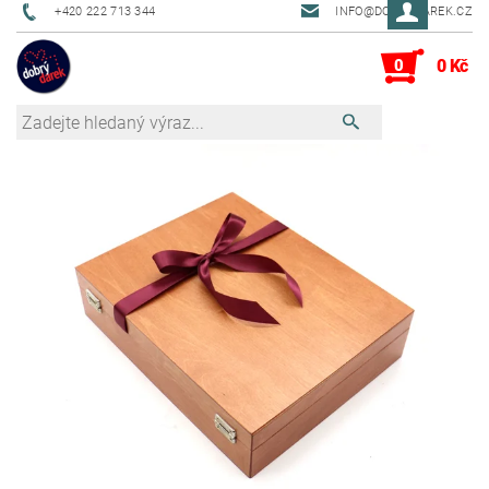
+420 222 713 344
INFO@DOBRYDAREK.CZ
0
0 Kč