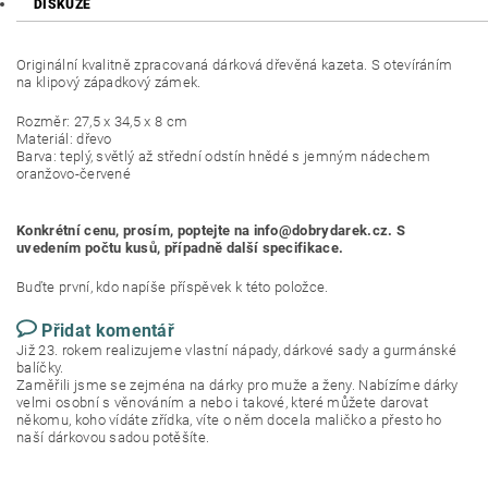
DISKUZE
Originální kvalitně zpracovaná dárková dřevěná kazeta. S otevíráním
na klipový západkový zámek.
Rozměr: 27,5 x 34,5 x 8 cm
Materiál: dřevo
Barva: teplý, světlý až střední odstín hnědé s jemným nádechem
oranžovo-červené
Konkrétní cenu, prosím, poptejte na info@dobrydarek.cz. S
uvedením počtu kusů, případně další specifikace.
Buďte první, kdo napíše příspěvek k této položce.
Přidat komentář
Již 23. rokem realizujeme vlastní nápady, dárkové sady a gurmánské
balíčky.
Zaměřili jsme se zejména na dárky pro muže a ženy. Nabízíme dárky
velmi osobní s věnováním a nebo i takové, které můžete darovat
někomu, koho vídáte zřídka, víte o něm docela maličko a přesto ho
naší dárkovou sadou potěšíte.