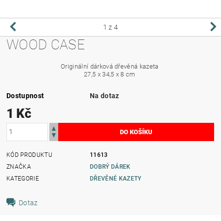
1
z 4
WOOD CASE
Originální dárková dřevěná kazeta
27,5 x 34,5 x 8 cm
Dostupnost
Na dotaz
1 Kč
KÓD PRODUKTU
11613
ZNAČKA
DOBRÝ DÁREK
KATEGORIE
DŘEVĚNÉ KAZETY
Dotaz