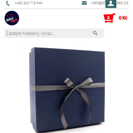
+420 222 713 344
INFO@DOBRYDAREK.CZ
0
0 Kč