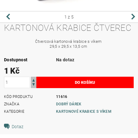
1
z 5
KARTONOVÁ KRABICE ČTVEREC
Čtvercová kartonová krabice s víkem
29,5 x 29,5 x 13,5 cm
Dostupnost
Na dotaz
1 Kč
KÓD PRODUKTU
11616
ZNAČKA
DOBRÝ DÁREK
KATEGORIE
KARTONOVÉ KRABICE S VÍKEM
Dotaz