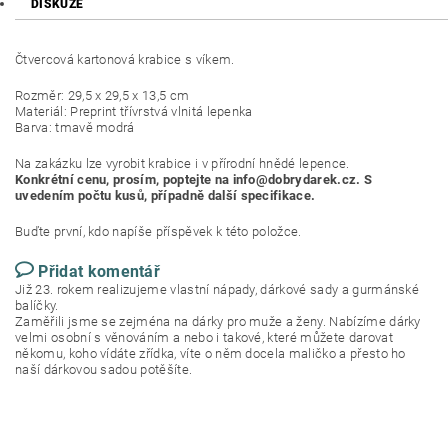
DISKUZE
Čtvercová kartonová krabice s víkem.
Rozměr: 29,5 x 29,5 x 13,5 cm
Materiál: Preprint třívrstvá vlnitá lepenka
Barva: tmavě modrá
Na zakázku lze vyrobit krabice i v přírodní hnědé lepence.
Konkrétní cenu, prosím, poptejte na info@dobrydarek.cz. S
uvedením počtu kusů, případně další specifikace.
Buďte první, kdo napíše příspěvek k této položce.
Přidat komentář
Již 23. rokem realizujeme vlastní nápady, dárkové sady a gurmánské
balíčky.
Zaměřili jsme se zejména na dárky pro muže a ženy. Nabízíme dárky
velmi osobní s věnováním a nebo i takové, které můžete darovat
někomu, koho vídáte zřídka, víte o něm docela maličko a přesto ho
naší dárkovou sadou potěšíte.