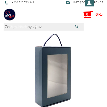
+420 222 713 344
INFO@DOBRYDAREK.CZ
0
0 Kč