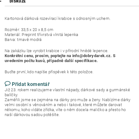
DISKUZE
Kartonová dárková rozevírací krabice s odnosným uchem.
Rozměr: 33,5 x 20 x 8,5 cm
Materiál: Preprint třívrstvá vlnitá lepenka
Barva: tmavě modrá
Na zakázku lze vyrobit krabice i v přírodní hnědé lepence.
Konkrétní cenu, prosím, poptejte na info@dobrydarek.cz. S
uvedením počtu kusů, případně další specifikace.
Buďte první, kdo napíše příspěvek k této položce.
Přidat komentář
Již 23. rokem realizujeme vlastní nápady, dárkové sady a gurmánské
balíčky.
Zaměřili jsme se zejména na dárky pro muže a ženy. Nabízíme dárky
velmi osobní s věnováním a nebo i takové, které můžete darovat
někomu, koho vídáte zřídka, víte o něm docela maličko a přesto ho
naší dárkovou sadou potěšíte.