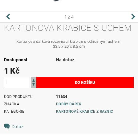
1
z 4
KARTONOVÁ KRABICE S UCHEM
Kartonová dárková rozevírací krabice s odnosným uchem.
33,5 x 20 x 8,5 cm
Dostupnost
Na dotaz
1 Kč
KÓD PRODUKTU
11634
ZNAČKA
DOBRÝ DÁREK
KATEGORIE
KARTONOVÉ KRABICE Z RAZNIC
Dotaz