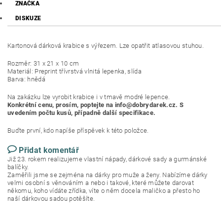
ZNAČKA
DISKUZE
Kartonová dárková krabice s výřezem. Lze opatřit atlasovou stuhou.
Rozměr: 31 x 21 x 10 cm
Materiál: Preprint třívrstvá vlnitá lepenka, slída
Barva: hnědá
Na zakázku lze vyrobit krabice i v tmavě modré lepence.
Konkrétní cenu, prosím, poptejte na info@dobrydarek.cz. S
uvedením počtu kusů, případně další specifikace.
Buďte první, kdo napíše příspěvek k této položce.
Přidat komentář
Již 23. rokem realizujeme vlastní nápady, dárkové sady a gurmánské
balíčky.
Zaměřili jsme se zejména na dárky pro muže a ženy. Nabízíme dárky
velmi osobní s věnováním a nebo i takové, které můžete darovat
někomu, koho vídáte zřídka, víte o něm docela maličko a přesto ho
naší dárkovou sadou potěšíte.