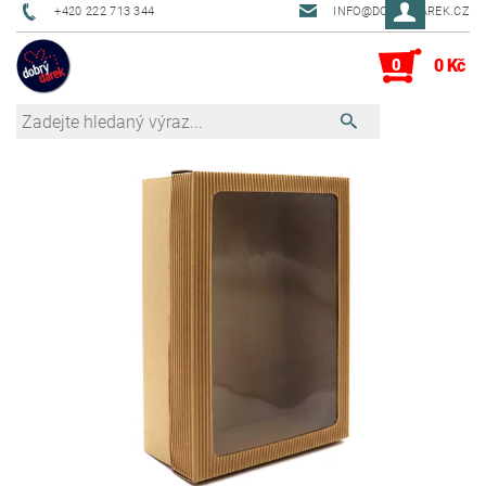
+420 222 713 344
INFO@DOBRYDAREK.CZ
0
0 Kč