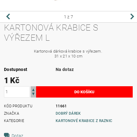
1
z 7
KARTONOVÁ KRABICE S
VÝŘEZEM L
Kartonová dárková krabice s výřezem.
31 x 21 x 10 cm
Dostupnost
Na dotaz
1 Kč
KÓD PRODUKTU
11661
ZNAČKA
DOBRÝ DÁREK
KATEGORIE
KARTONOVÉ KRABICE Z RAZNIC
Dotaz