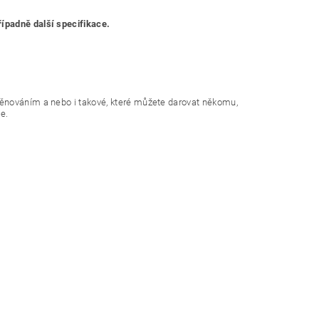
ípadně další specifikace.
věnováním a nebo i takové, které můžete darovat někomu,
e.