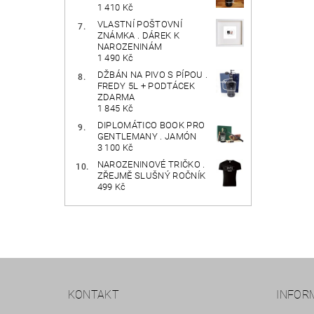
1 410 Kč
VLASTNÍ POŠTOVNÍ
ZNÁMKA . DÁREK K
NAROZENINÁM
1 490 Kč
DŽBÁN NA PIVO S PÍPOU .
FREDY 5L + PODTÁCEK
ZDARMA
1 845 Kč
DIPLOMÁTICO BOOK PRO
GENTLEMANY . JAMÓN
3 100 Kč
NAROZENINOVÉ TRIČKO .
ZŘEJMĚ SLUŠNÝ ROČNÍK
499 Kč
KONTAKT
INFOR