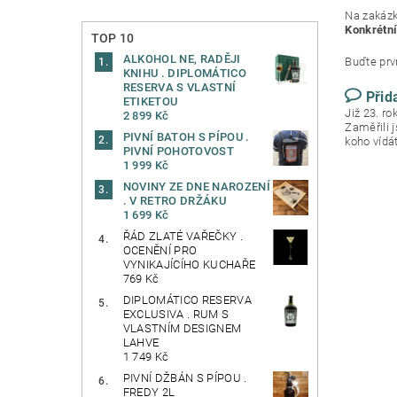
Na zakázku
Konkrétní
TOP 10
ALKOHOL NE, RADĚJI
Buďte prvn
KNIHU . DIPLOMÁTICO
RESERVA S VLASTNÍ
Přid
ETIKETOU
Již 23. r
2 899 Kč
Zaměřili 
PIVNÍ BATOH S PÍPOU .
koho vídá
PIVNÍ POHOTOVOST
1 999 Kč
NOVINY ZE DNE NAROZENÍ
. V RETRO DRŽÁKU
1 699 Kč
ŘÁD ZLATÉ VAŘEČKY .
OCENĚNÍ PRO
VYNIKAJÍCÍHO KUCHAŘE
769 Kč
DIPLOMÁTICO RESERVA
EXCLUSIVA . RUM S
VLASTNÍM DESIGNEM
LAHVE
1 749 Kč
PIVNÍ DŽBÁN S PÍPOU .
FREDY 2L