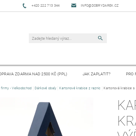
+420 222 713 344
INFO@DOBRYDAREK.CZ
OPRAVA ZDARMA NAD 2500 KČ (PPL)
JAK ZAPLATIT?
PRO 
 firmy - Velkoobchod
Dárkové obaly
Kartonové krabice z raznic
Kartonová krabice s
KA
KR