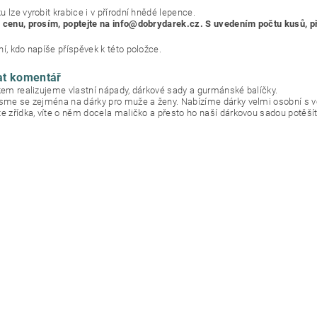
 lze vyrobit krabice i v přírodní hnědé lepence.
 cenu, prosím, poptejte na info@dobrydarek.cz. S uvedením počtu kusů, př
í, kdo napíše příspěvek k této položce.
at komentář
okem realizujeme vlastní nápady, dárkové sady a gurmánské balíčky.
jsme se zejména na dárky pro muže a ženy. Nabízíme dárky velmi osobní s 
te zřídka, víte o něm docela maličko a přesto ho naší dárkovou sadou potěšít