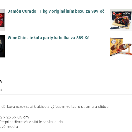
Jamón Curado . 1 kg v originálním boxu za 999 Kč
WineChic . tekutá party kabelka za 889 Kč
A
ZE
 dárková rozevírací krabice s výřezem ve tvaru stromu a slídou
2 x 25,5 x 8,5 cm
Preprint třívrstvá vlnitá lepenka, slída
mavě modrá