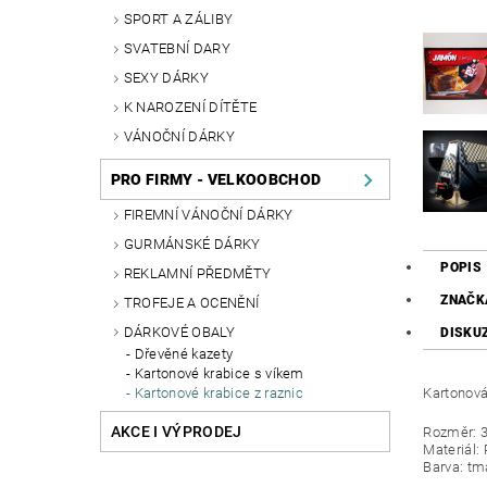
SPORT A ZÁLIBY
SVATEBNÍ DARY
SEXY DÁRKY
K NAROZENÍ DÍTĚTE
VÁNOČNÍ DÁRKY
PRO FIRMY - VELKOOBCHOD
FIREMNÍ VÁNOČNÍ DÁRKY
GURMÁNSKÉ DÁRKY
POPIS
REKLAMNÍ PŘEDMĚTY
ZNAČK
TROFEJE A OCENĚNÍ
DÁRKOVÉ OBALY
DISKU
Dřevěné kazety
Kartonové krabice s víkem
Kartonová
Kartonové krabice z raznic
AKCE I VÝPRODEJ
Rozměr: 3
Materiál: 
Barva: t