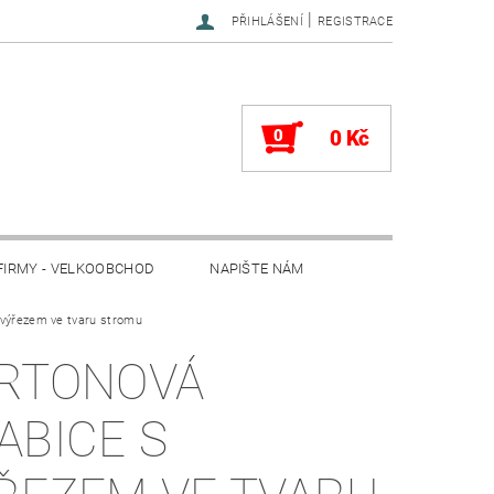
|
PŘIHLÁŠENÍ
REGISTRACE
0
0 Kč
FIRMY - VELKOOBCHOD
NAPIŠTE NÁM
 výřezem ve tvaru stromu
RTONOVÁ
ABICE S