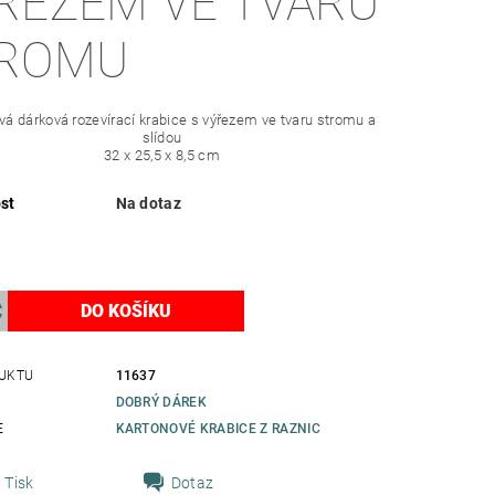
ŘEZEM VE TVARU
ROMU
vá dárková rozevírací krabice s výřezem ve tvaru stromu a
slídou
32 x 25,5 x 8,5 cm
st
Na dotaz
UKTU
11637
DOBRÝ DÁREK
E
KARTONOVÉ KRABICE Z RAZNIC
Tisk
Dotaz