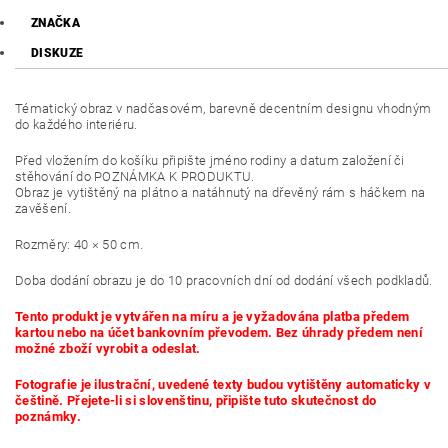
ZNAČKA
DISKUZE
Tématický obraz v nadčasovém, barevně decentním designu vhodným
do každého interiéru.
Před vložením do košíku připište jméno rodiny a datum založení či
stěhování do POZNÁMKA K PRODUKTU.
Obraz je vytištěný na plátno a natáhnutý na dřevěný rám s háčkem na
zavěšení.
Rozměry: 40 × 50 cm.
Doba dodání obrazu je do 10 pracovních dní od dodání všech podkladů.
Tento produkt je vytvářen na míru a je vyžadována platba předem
kartou nebo na účet bankovním převodem. Bez úhrady předem není
možné zboží vyrobit a odeslat.
Fotografie je ilustrační, uvedené texty budou vytištěny automaticky v
češtině. Přejete-li si slovenštinu, připište tuto skutečnost do
poznámky.