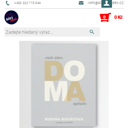
+420 222 713 344
INFO@DOBRYDAREK.CZ
0
0 Kč