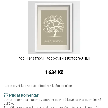
RODINNÝ STROM . RODOKMEN S FOTOGRAFIEMI
1 634 Kč
Buďte první, kdo napíše příspěvek k této položce.
Přidat komentář
Již 23. rokem realizujeme vlastní nápady, dárkové sady a gurmánské
balíčky.
Zaměřili jsme se zejména na dárky pro muže a ženy. Nabízíme dárky