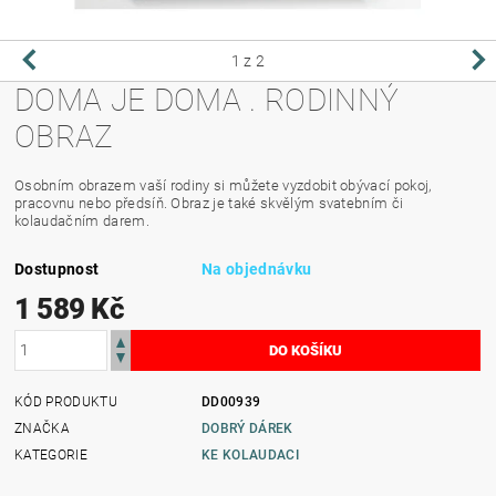
1
z 2
DOMA JE DOMA . RODINNÝ
OBRAZ
Osobním obrazem vaší rodiny si můžete vyzdobit obývací pokoj,
pracovnu nebo předsíň. Obraz je také skvělým svatebním či
kolaudačním darem.
Dostupnost
Na objednávku
1 589 Kč
KÓD PRODUKTU
DD00939
ZNAČKA
DOBRÝ DÁREK
KATEGORIE
KE KOLAUDACI