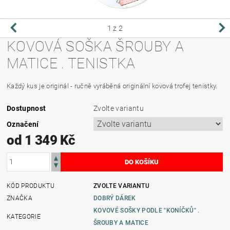
1
z 2
KOVOVÁ SOŠKA ŠROUBY A
MATICE . TENISTKA
Každý kus je originál - ručně vyráběná originální kovová trofej tenistky.
Dostupnost
Zvolte variantu
Označení
od 1 349 Kč
KÓD PRODUKTU
ZVOLTE VARIANTU
ZNAČKA
DOBRÝ DÁREK
KOVOVÉ SOŠKY PODLE "KONÍČKŮ" .
KATEGORIE
ŠROUBY A MATICE