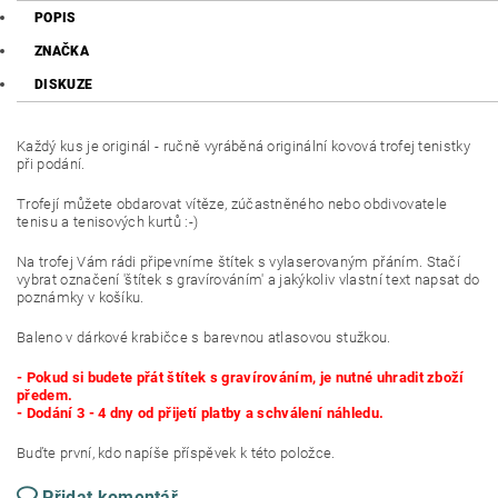
POPIS
ZNAČKA
DISKUZE
Každý kus je originál - ručně vyráběná originální kovová trofej tenistky
při podání.
Trofejí můžete obdarovat vítěze, zúčastněného nebo obdivovatele
tenisu a tenisových kurtů :-)
Na trofej Vám rádi připevníme štítek s vylaserovaným přáním. Stačí
vybrat označení 'štítek s gravírováním' a jakýkoliv vlastní text napsat do
poznámky v košíku.
Baleno v dárkové krabičce s barevnou atlasovou stužkou.
- Pokud si budete přát štítek s gravírováním, je nutné uhradit zboží
předem.
- Dodání 3 - 4 dny od přijetí platby a schválení náhledu.
Buďte první, kdo napíše příspěvek k této položce.
Přidat komentář