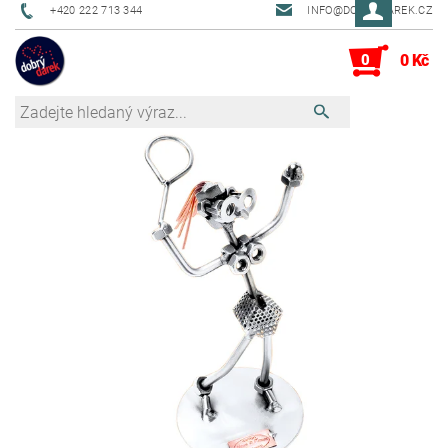
+420 222 713 344
INFO@DOBRYDAREK.CZ
0
0 Kč