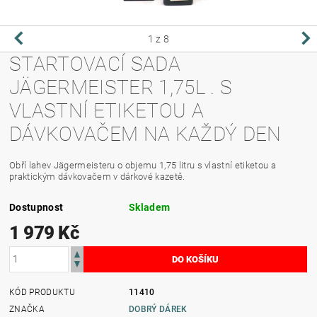
1
z 8
STARTOVACÍ SADA
JÄGERMEISTER 1,75L . S
VLASTNÍ ETIKETOU A
DÁVKOVAČEM NA KAŽDÝ DEN
Obří lahev Jägermeisteru o objemu 1,75 litru s vlastní etiketou a
praktickým dávkovačem v dárkové kazetě.
Dostupnost
Skladem
1 979 Kč
KÓD PRODUKTU
11410
ZNAČKA
DOBRÝ DÁREK