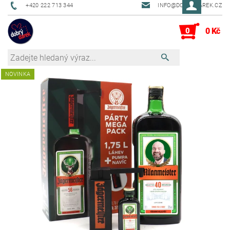
+420 222 713 344
INFO@DOBRYDAREK.CZ
0
0 Kč
NOVINKA