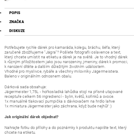
POPIS
ZNAČKA
DISKUZE
Potřebujete rychle dárek pro
kamaráda, kolegu, bráchu, šéfa, který
zaručeně zbožňujeme "Jägra"? Pošlete fotografii oslavence a text,
který chcete umístit na etiketu a dárek je na světě. Je to vhodný dárek
k různým příložitostem jako jsou narozeniny, jmeniny, dárek k promoci,
k narození dítěte a dalším důležitým životním událostem.
Vhodné pro myslivce, rybáře a všechny milovníky Jägermeistera.
Baleno v originálním odnosnem obalu.
Dárková sada obsahuje:
Jägermeister 1,75L - hořkosladká lahůdka stojí na přísně utajované
receptuře celkem 56 ingrediencí - bylin, květů, kořínků a ovoce.
1x manuálně tlakovací pumpička s dávkovačem na hrdlo lahve
1x miniatura Jägermeister jako záchrana, když bude nejhůř :)
Jak originální dárek objednat?
Nahrajte fotku do přílohy a do poznámky k produktu napište text, který
chcete na etiketu.