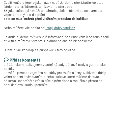
Zvolit můžete jméno jako název např. Jardomeister, Martinmeister,
Dědomeister, Tátomeister, Davidmeister apod.
56 jako počet bylin můžete nahradit jubilení číslovkou oslavence a
vepsat drobný text dle přání.
Foto se musí nahrát před vložením produktu do košíku!
Nebo můžete vše poslat na
info@dobrydarek.cz
Jakmile budeme mít veškeré informace, pošleme vám k odsouhlasení
etiketu a můžeme vyrábět. Do druhého dne dárek odešleme.
Buďte první, kdo napíše příspěvek k této položce.
Přidat komentář
Již 23. rokem realizujeme vlastní nápady, dárkové sady a gurmánské
balíčky.
Zaměřili jsme se zejména na dárky pro muže a ženy. Nabízíme dárky
velmi osobní s věnováním a nebo i takové, které můžete darovat
někomu, koho vídáte zřídka, víte o něm docela maličko a přesto ho
naší dárkovou sadou potěšíte.