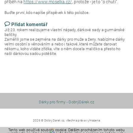
příběh na
https://www.moselka.cz/
, protože - je to "o chuti".
Buďte první, kdo napíše příspěvek k této položce.
Přidat komentář
Již 23. rokem realizujeme vlastní nápady, dárkové sady a gurmánské
balíčky.
Zaměřili jsme se zejména na dárky pro muže a ženy. Nabízíme dárky
velmi osobní s věnováním a nebo i takové, které můžete darovat
někomu, koho vídáte zřídka, víte o něm docela maličko a přesto ho
naší dárkovou sadou potěšíte.
Dárky pro firmy - DobrýDárek.cz
2026 © DobryDarek.cz, všechna práva vyhrazena
Tento web používá soubory cookie. Dalším procházením tohoto webu
Vytvořil Shoptet