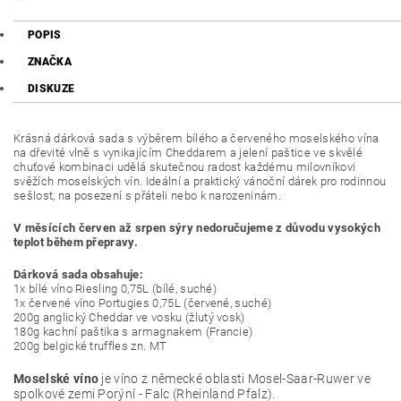
POPIS
ZNAČKA
DISKUZE
Krásná dárková sada s výběrem bílého a červeného moselského vína
na dřevité vlně s vynikajícím Cheddarem a jelení paštice ve skvělé
chuťové kombinaci udělá skutečnou radost každému milovníkovi
svěžích moselských vín. Ideální a praktický vánoční dárek pro rodinnou
sešlost, na posezení s přáteli nebo k narozeninám.
V měsících červen až srpen sýry nedoručujeme z důvodu vysokých
teplot během přepravy.
Dárková sada obsahuje:
1x bílé víno Riesling 0,75L (bílé, suché)
1x červené víno Portugies 0,75L (červené, suché)
200g anglický Cheddar ve vosku (žlutý vosk)
180g kachní paštika s armagnakem (Francie)
200g belgické truffles zn. MT
Moselské víno
je víno z německé oblasti Mosel-Saar-Ruwer ve
spolkové zemi Porýní - Falc (Rheinland Pfalz).