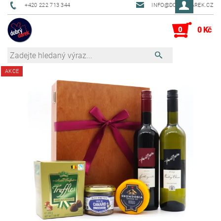
+420 222 713 344
INFO@DOBRYDAREK.CZ
0
0 Kč
AKCE