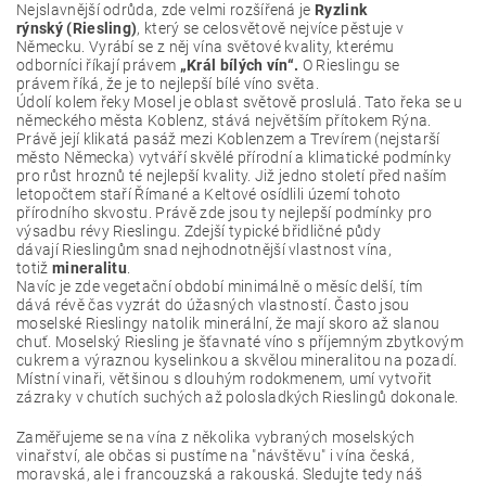
Nejslavnější odrůda, zde velmi rozšířená je
Ryzlink
rýnský (Riesling)
, který se celosvětově nejvíce pěstuje v
Německu. Vyrábí se z něj vína světové kvality, kterému
odborníci říkají právem
„Král bílých vín“.
O Rieslingu se
právem říká, že je to nejlepší bílé víno světa.
Údolí kolem řeky Mosel je oblast světově proslulá. Tato řeka se u
německého města Koblenz, stává největším přítokem Rýna.
Právě její klikatá pasáž mezi Koblenzem a Trevírem (nejstarší
město Německa) vytváří skvělé přírodní a klimatické podmínky
pro růst hroznů té nejlepší kvality. Již jedno století před naším
letopočtem staří Římané a Keltové osídlili území tohoto
přírodního skvostu. Právě zde jsou ty nejlepší podmínky pro
výsadbu révy Rieslingu. Zdejší typické břidličné půdy
dávají Rieslingům snad nejhodnotnější vlastnost vína,
totiž
mineralitu
.
Navíc je zde vegetační období minimálně o měsíc delší, tím
dává révě čas vyzrát do úžasných vlastností. Často jsou
moselské Rieslingy natolik minerální, že mají skoro až slanou
chuť. Moselský Riesling je šťavnaté víno s příjemným zbytkovým
cukrem a výraznou kyselinkou a skvělou mineralitou na pozadí.
Místní vinaři, většinou s dlouhým rodokmenem, umí vytvořit
zázraky v chutích suchých až polosladkých Rieslingů dokonale.
Zaměřujeme se na vína z několika vybraných moselských
vinařství, ale občas si pustíme na "návštěvu" i vína česká,
moravská, ale i francouzská a rakouská. Sledujte tedy náš