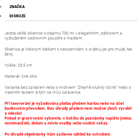
ZNAČKA
DISKUZE
Jedna velké sklenice o objemu 700 ml v elegantním, dárkovém a
vyztuženém cestovním pouzdře s madlem.
Sklenice je krásným dárkem k narozeninám, k svátku jak pro muže, tak
ženy.
Výška: 28.5 cm
Materiál: čiré sklo
Varianta bez označení nebo s motivem "Zřejmě slušný ročník" nebo s
vlastním textem šitým na míru oslavence.
Při laserování je vyžadována platba předem kartou nebo na účet
bankovním převodem. Bez úhrady předem není možné zboží vyrobit
a odeslat.
Pokud si gravírování vyberete, v košíku do poznámky napište jména
novomanželů, datum a místo svatby nebo osobní vzkaz.
Po úhradě objednávky Vám zašleme náhled ke schválení.