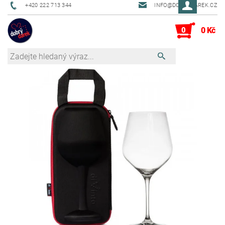
+420 222 713 344
INFO@DOBRYDAREK.CZ
0
0 Kč