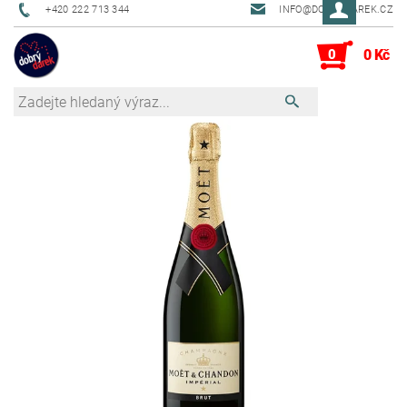
+420 222 713 344
INFO@DOBRYDAREK.CZ
0
0 Kč