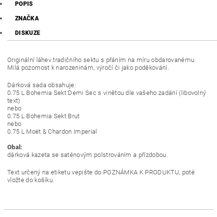
POPIS
ZNAČKA
DISKUZE
Originální láhev tradičního sektu s přáním na míru obdarovanému.
Milá pozornost k narozeninám, výročí či jako poděkování.
Dárková sada obsahuje:
0.75 L Bohemia Sekt Demi Sec s vinětou dle vašeho zadání (libovolný
text)
nebo
0.75 L Bohemia Sekt Brut
nebo
0.75 L Moёt & Chardon Imperial
Obal:
dárková kazeta se saténovým polstrováním a přízdobou.
Text určený na etiketu vepište do POZNÁMKA K PRODUKTU, poté
vložte do košíku.