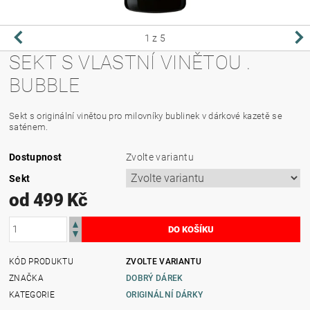
1
z 5
SEKT S VLASTNÍ VINĚTOU .
BUBBLE
Sekt s originální vinětou pro milovníky bublinek v dárkové kazetě se
saténem.
Dostupnost
Zvolte variantu
Sekt
od 499 Kč
KÓD PRODUKTU
ZVOLTE VARIANTU
ZNAČKA
DOBRÝ DÁREK
KATEGORIE
ORIGINÁLNÍ DÁRKY