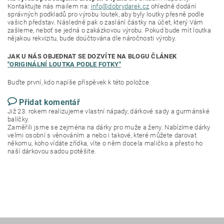
Kontaktujte nás mailem na:
info@dobrydarek.cz
ohledně dodání
správných podkladů pro výrobu loutek, aby byly loutky přesně podle
vašich představ. Následně pak o zaslání částky na účet, který Vám
zašleme, neboť se jedná o zakázkovou výrobu. Pokud bude mít loutka
nějakou rekvizitu, bude doúčtována dle náročnosti výroby.
JAK U NÁS OBJEDNAT SE DOZVÍTE NA BLOGU ČLÁNEK
"ORIGINÁLNÍ LOUTKA PODLE FOTKY"
Buďte první, kdo napíše příspěvek k této položce.
Přidat komentář
Již 23. rokem realizujeme vlastní nápady, dárkové sady a gurmánské
balíčky.
Zaměřili jsme se zejména na dárky pro muže a ženy. Nabízíme dárky
velmi osobní s věnováním a nebo i takové, které můžete darovat
někomu, koho vídáte zřídka, víte o něm docela maličko a přesto ho
naší dárkovou sadou potěšíte.