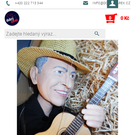
+420 222 713 344
INFO@DOBRYDAREK.CZ
0
0 Kč