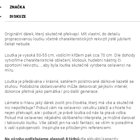
ZNAČKA
DISKUZE
Originální dárek, který skutečně překvapí. Mít vlastní, do detailu
propracovanou loutku včetně charakteristických rekvizit jistě jubilant
čekat nebude.
Loutka je vysoká 50-55 cm, vodícím křížem pak cca 70 cm. Dle dohody
vytvoříme charakteristické oblečení, klobouk, hudební nástroj či
sportovní rekvizitu..., aby byla loutka skutečně vyrobena oslavenci na
míru.
Loutka je předávána v krásné, saténem polstrované dárkové kazetě se
stuhou. Podobizna obdarovaného může dekorovat jakýkoliv interiér,
dokonce přetrvá jako památka i pro další generace.
Lámete si hlavu jaký dárek zvolit pro člověka, který má vše a skutečně
nic nepotřebuje? Pokud vám na oslavenci vskutku záleží a chcete ho
nejen překvapit, ale i pobavit, je právě loutka od nás ta pravá volba.
Pokud má oslavenec nějakého oblíbeného interpreta, je možné darovat
i takovouto loutku. Vše záleží jen na vaši fantazii, se vším si poradíme
k vaší spokojenosti. Inspirujte se přiloženými referencemi.
Na výrobu potřebujeme alespoň 8 týdnů
dle aktuální kapacity.