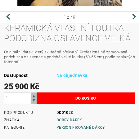
1
z 49
KERAMICKÁ VLASTNÍ LOUTKA .
PODOBIZNA OSLAVENCE VELKÁ
Originální dárek, který skutečně překvapí. Profesionálně zpracovaná
podobizna oslavence v podobě velké loutky (50-55 cm) podle zaslaných
fotografií.
Dostupnost
Na objednávku
25 900 Kč
KÓD PRODUKTU
DD01023
ZNAČKA
DOBRÝ DÁREK
KATEGORIE
PERSONIFIKOVANÉ DÁRKY