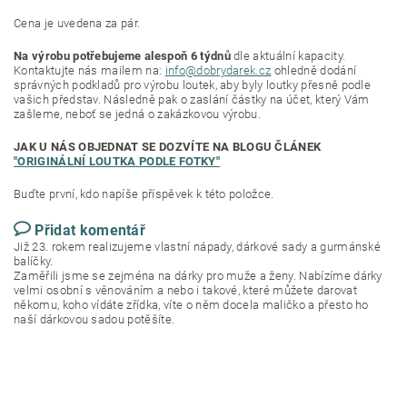
Cena je uvedena za pár.
Na výrobu potřebujeme alespoň 6 týdnů
dle aktuální kapacity.
Kontaktujte nás mailem na:
info@dobrydarek.cz
ohledně dodání
správných podkladů pro výrobu loutek, aby byly loutky přesně podle
vašich představ. Následně pak o zaslání částky na účet, který Vám
zašleme, neboť se jedná o zakázkovou výrobu.
JAK U NÁS OBJEDNAT SE DOZVÍTE NA BLOGU ČLÁNEK
"ORIGINÁLNÍ LOUTKA PODLE FOTKY"
Buďte první, kdo napíše příspěvek k této položce.
Přidat komentář
Již 23. rokem realizujeme vlastní nápady, dárkové sady a gurmánské
balíčky.
Zaměřili jsme se zejména na dárky pro muže a ženy. Nabízíme dárky
velmi osobní s věnováním a nebo i takové, které můžete darovat
někomu, koho vídáte zřídka, víte o něm docela maličko a přesto ho
naší dárkovou sadou potěšíte.