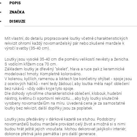
POPIS
ZNAČKA
DISKUZE
Mít vlastní, do detailu propracované loutky včetně charakteristických
rekvizit ohromí každý novomanželský pár nebo zkušené manžele k
výročí svatby (35-40 cm).
Loutky jsou vysoké 35-40 cm dle poměru velikostí nevěsty a ženicha.
S vodícím křížem cca 70 cm.
Základem loutky je dřevěný "skelet", hlava a ruce pak z keramnické
modelovací hmoty. Kompletně kolorováno.
V kolenou, kyčlích, ramenou a loktech lze končetiny ohýbat - spoje jsou
z ocelových háčků - není tedy žádoucí, aby loutka měla např. oblečení
bez rukávů - vždy oděv kryje tyto spoje.
Dle dohody vytvoříme charakteristické oblečení, klobouk, hudební
nástroj, květinu či sportovní rekvizitu..., aby byly loutky skutečně
vyrobeny novomanželům na míru. Uvedená cena je za samostatné
loutky bez rekvizit, další doplňky jsou za poplatek.
Loutky jsou předávány v dárkové kazetě se stuhou. Podobizny
novomanželů budou manžele provázet celý život a možná si s nimi
budou hrát ještě jejich vnoučata. Mohou dekorovat jakýkoliv interiér,
dokonce přetrvá jako památka i pro další generace.