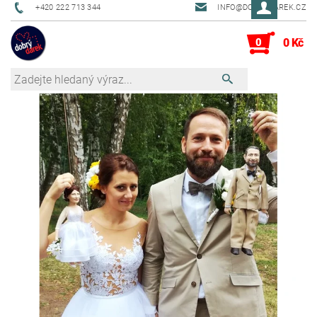
+420 222 713 344
INFO@DOBRYDAREK.CZ
0
0 Kč