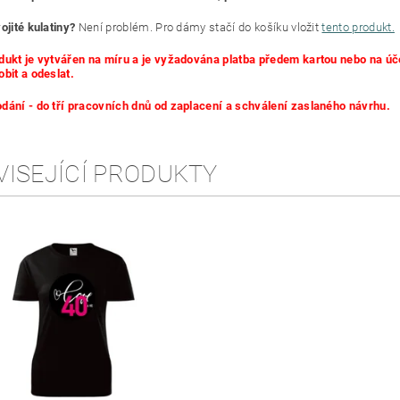
ojité kulatiny?
Není problém. Pro dámy stačí do košíku vložit
tento produkt.
dukt je vytvářen na míru a je vyžadována platba předem kartou nebo na
obit a odeslat.
dání - do tří pracovních dnů od zaplacení a schválení zaslaného návrhu.
VISEJÍCÍ PRODUKTY