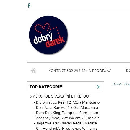
KONTAKT 602 294 484 A PRODEJNA
D
Domů
Ori
BLOG
TOP KATEGORIE
ALKOHOL S VLASTNÍ ETIKETOU
Diplomático Res. 12 Y.O. a Mantuano
Don Papa Baroko, 7 Y.O. a MassKara
Rum Ron King, Pampero, Bumbu rum
Zacapa, Pyrat, Matusalem, J. Daniels
Jägermeister, Chivas Regal, Metaxa
Gin Hendrick's, Hruškovice Williams