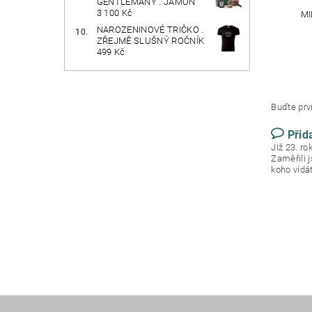
GENTLEMANY . JAMÓN
3 100 Kč
MI
NAROZENINOVÉ TRIČKO .
ZŘEJMĚ SLUŠNÝ ROČNÍK
499 Kč
Buďte prvn
Přid
Již 23. r
Zaměřili 
koho vídá