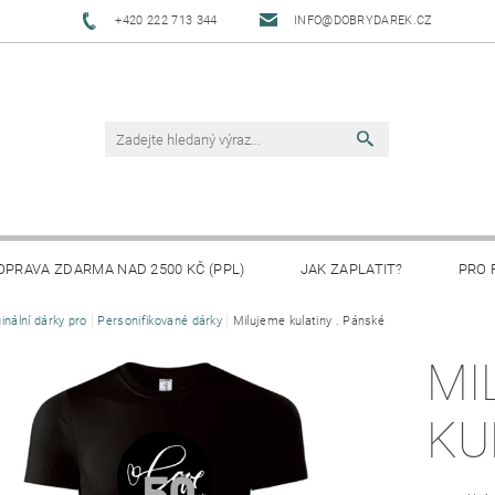
+420 222 713 344
INFO@DOBRYDAREK.CZ
OPRAVA ZDARMA NAD 2500 KČ (PPL)
JAK ZAPLATIT?
PRO 
ginální dárky pro
Personifikované dárky
Milujeme kulatiny . Pánské
MI
KU