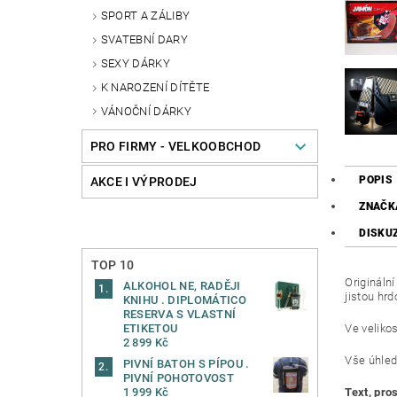
SPORT A ZÁLIBY
SVATEBNÍ DARY
SEXY DÁRKY
K NAROZENÍ DÍTĚTE
VÁNOČNÍ DÁRKY
PRO FIRMY - VELKOOBCHOD
POPIS
AKCE I VÝPRODEJ
ZNAČK
DISKU
TOP 10
Origináln
ALKOHOL NE, RADĚJI
jistou hrd
KNIHU . DIPLOMÁTICO
RESERVA S VLASTNÍ
Ve veliko
ETIKETOU
2 899 Kč
Vše úhled
PIVNÍ BATOH S PÍPOU .
PIVNÍ POHOTOVOST
Text, pr
1 999 Kč