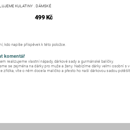
LUJEME KULATINY . DÁMSKÉ
499 Kč
í, kdo napíše příspěvek k této položce.
at komentář
okem realizujeme vlastní nápady, dárkové sady a gurmánské balíčky.
jsme se zejména na dárky pro muže a ženy. Nabízíme dárky velmi osobní s 
te zřídka, víte o něm docela maličko a přesto ho naší dárkovou sadou potěšít