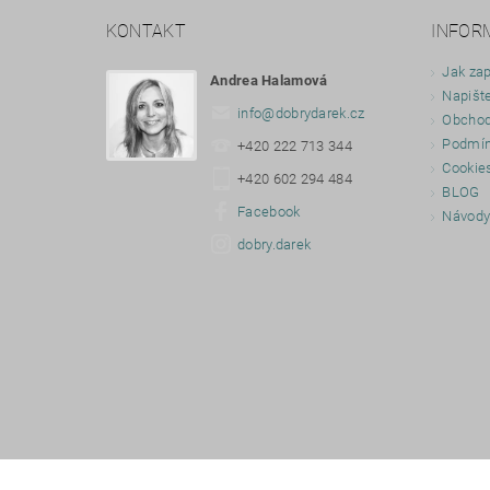
KONTAKT
INFOR
Jak zap
Andrea Halamová
Napišt
info
@
dobrydarek.cz
Obchod
Podmín
+420 222 713 344
Cookie
+420 602 294 484
BLOG
Facebook
Návod
dobry.darek