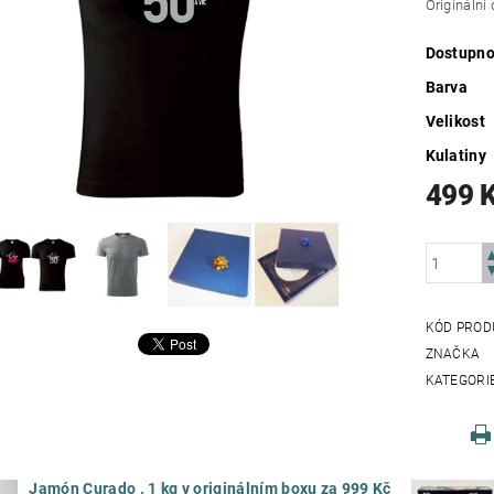
Originální 
Dostupno
Barva
Velikost
Kulatiny
499 
KÓD PROD
ZNAČKA
KATEGORI
Jamón Curado . 1 kg v originálním boxu za 999 Kč