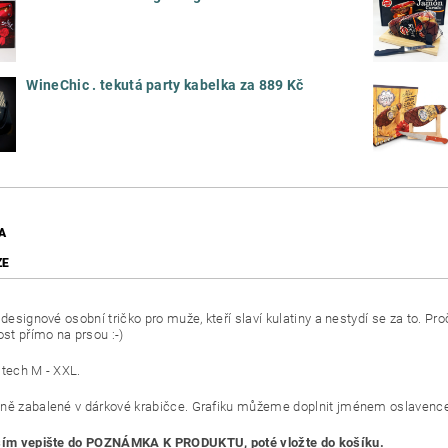
WineChic . tekutá party kabelka za 889 Kč
A
ZE
í designové osobní tričko pro muže, kteří slaví kulatiny a nestydí se za to. 
ost přímo na prsou :-)
stech M - XXL.
ně zabalené v dárkové krabičce. Grafiku můžeme doplnit jménem oslavence
osím vepište do POZNÁMKA K PRODUKTU, poté vložte do košíku.