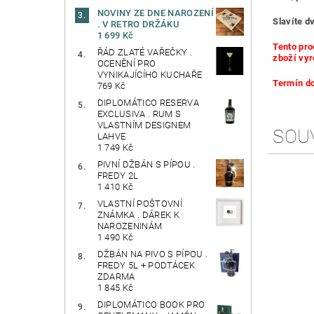
NOVINY ZE DNE NAROZENÍ
Slavíte dv
. V RETRO DRŽÁKU
1 699 Kč
Tento pro
ŘÁD ZLATÉ VAŘEČKY .
zboží vyr
OCENĚNÍ PRO
VYNIKAJÍCÍHO KUCHAŘE
Termín do
769 Kč
DIPLOMÁTICO RESERVA
EXCLUSIVA . RUM S
VLASTNÍM DESIGNEM
SOU
LAHVE
1 749 Kč
PIVNÍ DŽBÁN S PÍPOU .
FREDY 2L
1 410 Kč
VLASTNÍ POŠTOVNÍ
ZNÁMKA . DÁREK K
NAROZENINÁM
1 490 Kč
DŽBÁN NA PIVO S PÍPOU .
FREDY 5L + PODTÁCEK
ZDARMA
1 845 Kč
DIPLOMÁTICO BOOK PRO