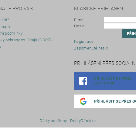
MACE PRO VÁS
KLASICKÉ PŘIHLÁŠENÍ
latit?
E-mail
Heslo
e nám
ní podmínky
ky ochrany os. údajů (GDPR)
Registrace
s
Zapomenuté heslo
y
PŘIHLÁŠENÍ PŘES SOCIÁLNÍ
PŘIHLÁSIT SE PŘES
FACEBOOK
PŘIHLÁSIT SE PŘES 
Dárky pro firmy - DobrýDárek.cz