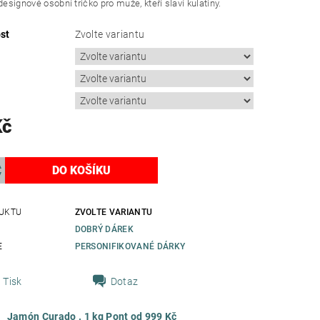
designové osobní tričko pro muže, kteří slaví kulatiny.
st
Zvolte variantu
Kč
UKTU
ZVOLTE VARIANTU
DOBRÝ DÁREK
E
PERSONIFIKOVANÉ DÁRKY
Tisk
Dotaz
Jamón Curado . 1 kg Pont od 999 Kč