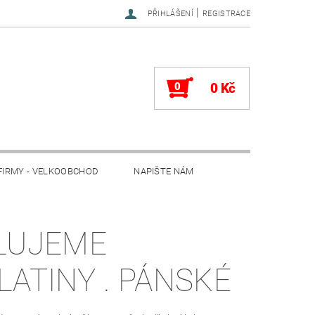
|
PŘIHLÁŠENÍ
REGISTRACE
0
0 Kč
FIRMY - VELKOOBCHOD
NAPIŠTE NÁM
LUJEME
LATINY . PÁNSKÉ