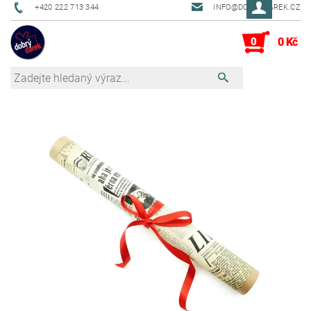
+420 222 713 344
INFO@DOBRYDAREK.CZ
0
0 Kč