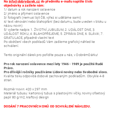
Na
info@dobrydarek.cz
do předmětu e-mailu napište číslo
objednávky a zašlete nám:
1/ datum a rok narození oslavence
2/ jméno a příjmení oslavence
3/ fotografii (nemusí být ČB, výřez si uděláme sami)
4/ text věnování nebo blahopřání (bez datumu, bude uveden v bloku u
názvu novin)
5/ vyberte nadpis 1. ŽIVOTNÍ JUBILEUM, 2. UDÁLOST DNE, 3.
UDÁLOST ROKU, 4. BLAHOPŘEJEME, 5. ZPRÁVA DNE, 6. SLÁVA!, 7.
GRATULACE, případně vlastní text
Po obdržení všech podkladů Vám zašleme grafický náhled ke
schválení.
Tento originální dárek pro pořídíte pouze u nás, v DobrémDárku!
Pro rok narození oslavence mezi lety 1946 - 1989 je použité Rudé
Právo.
Pro dřívější ročníky používáme Lidové noviny nebo Svobodné slovo.
Kvalita tisku odpovídá dobově zachovaným podkladům. Obvykle 4-8
stran.
Rozměr novin: 420 x 297 mm
Materiál tubusu: kartonový tubus s plastovými víčky, noviny ofsetový
papír 80 g/m2, kraftový design
DODÁNÍ 7 PRACOVNÍCH DNŮ OD SCHVÁLENÍ NÁHLEDU.