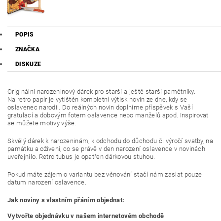
POPIS
ZNAČKA
DISKUZE
Originální narozeninový dárek pro starší a ještě starší pamětníky.
Na retro papír je vytištěn kompletní výtisk novin ze dne, kdy se
oslavenec narodil.
Do reálných novin doplníme příspěvek s Vaší
gratulací a dobovým fotem oslavence nebo manželů apod. Inspirovat
se můžete motivy výše.
Skvělý dárek k narozeninám, k odchodu do důchodu či výročí svatby, na
památku a oživení, co se právě v den narození oslavence v novinách
uveřejnilo. Retro tubus je opatřen dárkovou stuhou.
Pokud máte zájem o variantu bez věnování stačí nám zaslat pouze
datum narození oslavence.
Jak noviny s vlastním přáním objednat:
Vytvořte objednávku v našem internetovém obchodě