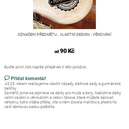
OZNAČENÍ PŘEDMĚTU . VLASTNÍ DESIGN - VĚNOVÁNÍ
90 Kč
od
Buďte první, kdo napíše příspěvek k této položce.
Přidat komentář
Již 23. rokem realizujeme vlastní nápady, dárkové sady a gurmánské
balíčky.
Zaměřili jsme se zejména na dárky pro muže a ženy. Nabízíme dárky
velmi osobní s věnováním a nebo i takové, které můžete darovat
někomu, koho vídáte zřídka, víte o něm docela maličko a přesto ho
naší dárkovou sadou potěšíte.