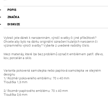
POPIS
ZNAČKA
DISKUZE
Vybrali jste dárek k narozeninám, výročí svatby či jiné příležitosti?
Chcete aby bylo na dárku originální označení kulatých narozenin či
významného výročí svatby? Vyberte z uvedené nabídky číslo.
Mezi materiáy, které lze bez problémů označit emblémem patří: dřevo,
kov, porcelán a sklo.
Varianta pokovená samolepka nebo papírová samolepka ve stejném
designu
1/ Rozměr pokoveného emblému: 70 x 40 mm
Tloušťka 1,3 mm
2/ Rozměr papírového emblému: 70 x 40 mm
Tloušťka 0,6 mm