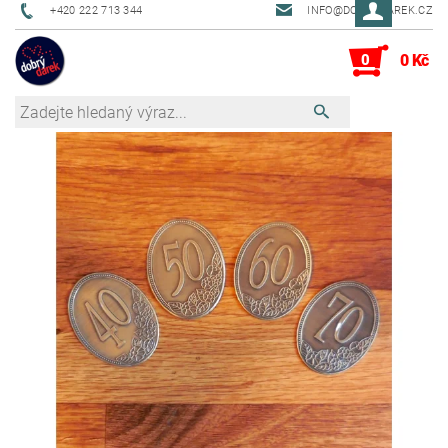
+420 222 713 344
INFO@DOBRYDAREK.CZ
0
0 Kč