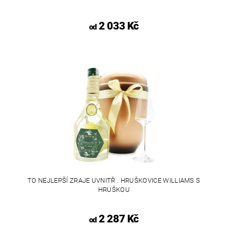
2 033 Kč
od
TO NEJLEPŠÍ ZRAJE UVNITŘ . HRUŠKOVICE WILLIAMS S
HRUŠKOU
2 287 Kč
od