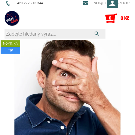
+420 222 713 344
INFO@DOBRYDAREK.CZ
0
0 Kč
NOVINKA
TIP