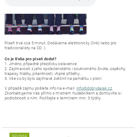
Píseň trvá cca 5 minut. Dodáváme elektronicky (link) nebo pro
tradicionalisty na CD :).
Co je třeba pro píseň dodat?
1. Jméno, případně přezdívku oslavence
2. Zajímavosti z jeho společenského i soukromého života, úspěchy,
trapasy, hlášky, pikantnosti, vtipné příběhy...
3. Vše co by bylo zajímavé zvěčnit na památku v písni
V případě zájmu pošlete info na e-mail:
info@dobrydarek.cz
.
Zkontaktujeme Vás přímo s mistrem hudebníkem a domluvíte si
podrobnosti s ním. Počítejte s termínem min. 3 týdny.
NOVINKA