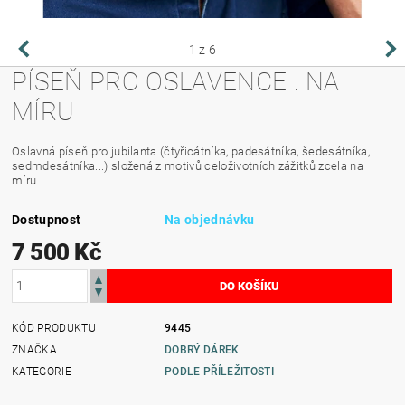
1
z 6
PÍSEŇ PRO OSLAVENCE . NA
MÍRU
Oslavná píseň pro jubilanta (čtyřicátníka, padesátníka, šedesátníka,
sedmdesátníka...) složená z motivů celoživotních zážitků zcela na
míru.
Dostupnost
Na objednávku
7 500 Kč
KÓD PRODUKTU
9445
ZNAČKA
DOBRÝ DÁREK
KATEGORIE
PODLE PŘÍLEŽITOSTI