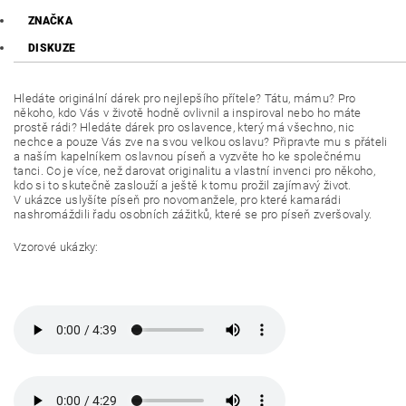
ZNAČKA
DISKUZE
Hledáte originální dárek pro nejlepšího přítele? Tátu, mámu? Pro
někoho, kdo Vás v životě hodně ovlivnil a inspiroval nebo ho máte
prostě rádi? Hledáte dárek pro oslavence, který má všechno, nic
nechce a pouze Vás zve na svou velkou oslavu? Připravte mu s přáteli
a naším kapelníkem oslavnou píseň a vyzvěte ho ke společnému
tanci. Co je více, než darovat originalitu a vlastní invenci pro někoho,
kdo si to skutečně zaslouží a ještě k tomu prožil zajímavý život.
V ukázce uslyšíte píseň pro novomanžele, pro které kamarádi
nashromáždili řadu osobních zážitků, které se pro píseň zveršovaly.
Vzorové ukázky: