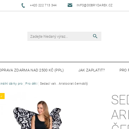
+420 222 713 344
INFO@DOBRYDAREK.CZ
OPRAVA ZDARMA NAD 2500 KČ (PPL)
JAK ZAPLATIT?
PRO 
ginální dárky pro
Pro děti
Sedací vak . Aristocrat černobílý
SE
EJ
AR