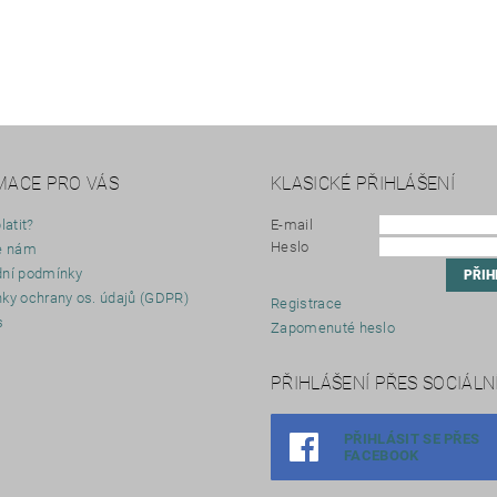
MACE PRO VÁS
KLASICKÉ PŘIHLÁŠENÍ
latit?
E-mail
Heslo
e nám
ní podmínky
ky ochrany os. údajů (GDPR)
Registrace
s
Zapomenuté heslo
y
PŘIHLÁŠENÍ PŘES SOCIÁLNÍ
PŘIHLÁSIT SE PŘES
FACEBOOK