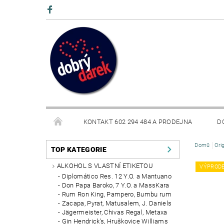
KONTAKT 602 294 484 A PRODEJNA
D
Domů
Ori
BLOG
TOP KATEGORIE
ALKOHOL S VLASTNÍ ETIKETOU
VÝPROD
Diplomático Res. 12 Y.O. a Mantuano
Don Papa Baroko, 7 Y.O. a MassKara
Rum Ron King, Pampero, Bumbu rum
Zacapa, Pyrat, Matusalem, J. Daniels
Jägermeister, Chivas Regal, Metaxa
Gin Hendrick's, Hruškovice Williams