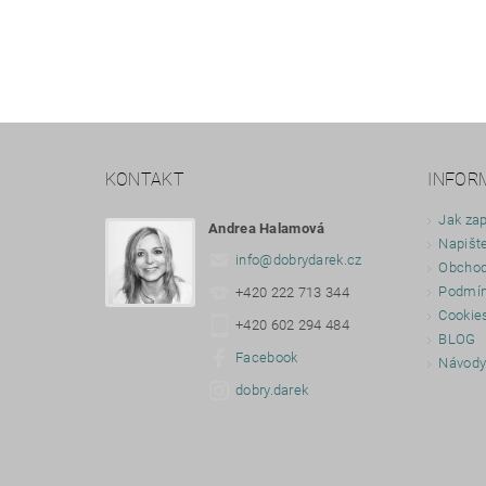
KONTAKT
INFOR
Jak zap
Andrea Halamová
Napišt
info
@
dobrydarek.cz
Obchod
Podmín
+420 222 713 344
Cookie
+420 602 294 484
BLOG
Facebook
Návod
dobry.darek