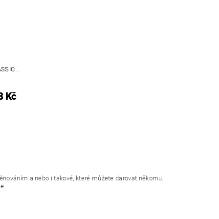
SSIC .
8 Kč
věnováním a nebo i takové, které můžete darovat někomu,
e.