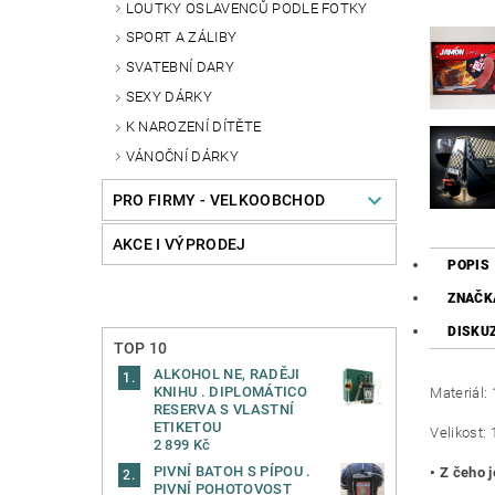
LOUTKY OSLAVENCŮ PODLE FOTKY
SPORT A ZÁLIBY
SVATEBNÍ DARY
SEXY DÁRKY
K NAROZENÍ DÍTĚTE
VÁNOČNÍ DÁRKY
PRO FIRMY - VELKOOBCHOD
AKCE I VÝPRODEJ
POPIS
ZNAČK
DISKU
TOP 10
ALKOHOL NE, RADĚJI
KNIHU . DIPLOMÁTICO
Materiál:
RESERVA S VLASTNÍ
ETIKETOU
Velikost:
2 899 Kč
PIVNÍ BATOH S PÍPOU .
• Z čeho 
PIVNÍ POHOTOVOST