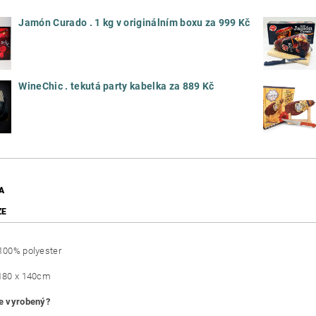
Jamón Curado . 1 kg v originálním boxu za 999 Kč
WineChic . tekutá party kabelka za 889 Kč
A
ZE
 100% polyester
 180 x 140cm
je vyrobený?