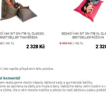
CÍ VAK SIT ON IT® XL CLASSIC .
SEDACÍ VAK SIT ON IT® XL CLA
BESTSELLER TMAVĚŠEDÁ
BESTSELLER RŮŽOVÁ
Kč
(–66 %)
6 999 Kč
(–66 %)
2 328 Kč
2 32
í, kdo napíše příspěvek k této položce.
at komentář
okem realizujeme vlastní nápady, dárkové sady a gurmánské balíčky.
jsme se zejména na dárky pro muže a ženy. Nabízíme dárky velmi osobní s 
te zřídka, víte o něm docela maličko a přesto ho naší dárkovou sadou potěšít