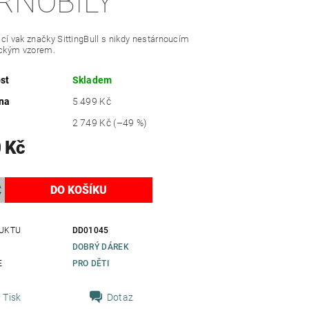
RNOBÍLÝ
cí vak značky SittingBull s nikdy nestárnoucím
ickým vzorem.
st
Skladem
na
5 499 Kč
2 749 Kč
(–49 %)
 Kč
UKTU
DD01045
DOBRÝ DÁREK
E
PRO DĚTI
Tisk
Dotaz