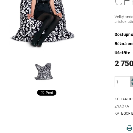
ČE
Velký seda
aristokrat
Dostupno
Běžná ce
Ušetříte
2 750
KÓD PROD
ZNAČKA
KATEGORI