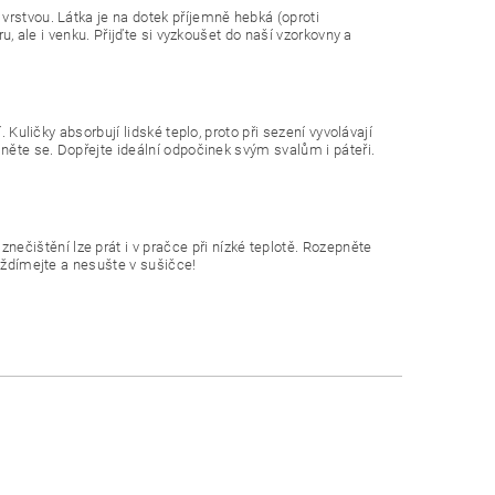
vrstvou. Látka je na dotek příjemně hebká (oproti
ru, ale i venku. Přijďte si vyzkoušet do naší vzorkovny a
 Kuličky absorbují lidské teplo, proto při sezení vyvolávají
lněte se. Dopřejte ideální odpočinek svým svalům i páteři.
čištění lze prát i v pračce při nízké teplotě. Rozepněte
Neždímejte a nesušte v sušičce!