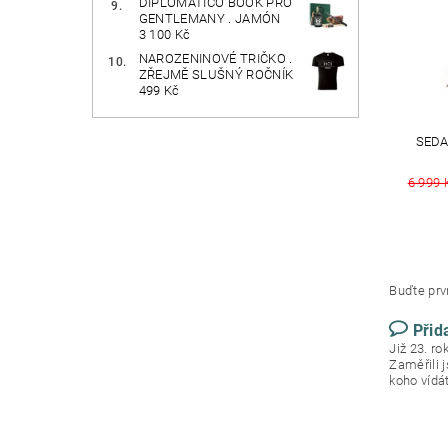
DIPLOMÁTICO BOOK PRO
GENTLEMANY . JAMÓN
3 100 Kč
NAROZENINOVÉ TRIČKO .
ZŘEJMĚ SLUŠNÝ ROČNÍK
499 Kč
SEDA
6 999 
Buďte prvn
Přid
Již 23. r
Zaměřili 
koho vídá