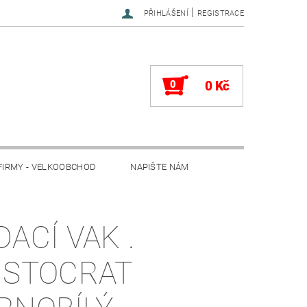
|
PŘIHLÁŠENÍ
REGISTRACE
0
0 Kč
FIRMY - VELKOOBCHOD
NAPIŠTE NÁM
DACÍ VAK .
ISTOCRAT