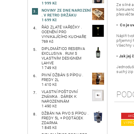
1 999 Kč
Ze silné 
konkurenci
NOVINY ZE DNE NAROZENÍ
přesvěčte 
. V RETRO DRŽÁKU
1 699 Kč
• Co je uv
ŘÁD ZLATÉ VAŘEČKY .
OCENĚNÍ PRO
Náplň tvoř
VYNIKAJÍCÍHO KUCHAŘE
příjemný 
769 Kč
Všechny v
DIPLOMÁTICO RESERVA
EXCLUSIVA . RUM S
• Jak jej č
VLASTNÍM DESIGNEM
LAHVE
Jednoduše
1 749 Kč
suchý zip
PIVNÍ DŽBÁN S PÍPOU .
FREDY 2L
1 410 Kč
VLASTNÍ POŠTOVNÍ
POD
ZNÁMKA . DÁREK K
NAROZENINÁM
1 490 Kč
DŽBÁN NA PIVO S PÍPOU .
AK
FREDY 5L + PODTÁCEK
ZDARMA
VÝPR
1 845 Kč