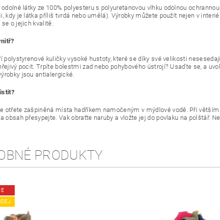
a odolné látky ze 100% polyesteru s polyuretanovou vlhku odolnou ochrannou 
, kdy je látka příliš tvrdá nebo umělá). Výrobky můžete použít nejen v interié
se o jejich kvalitě.
nitř?
í polystyrenové kuličky vysoké hustoty, které se díky své velikosti nesesedají.
hřejivý pocit. Trpíte bolestmi zad nebo pohybového ústrojí? Usaďte se, a uvo
ýrobky jsou antialergické.
istit?
 otřete zašpiněná místa hadříkem namočeným v mýdlové vodě. Při větším zne
 a obsah přesypejte. Vak obraťte naruby a vložte jej do povlaku na polštář. 
OBNÉ PRODUKTY
CE
ODEJ