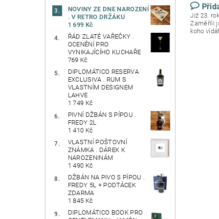
Přid
NOVINY ZE DNE NAROZENÍ
Již 23. r
. V RETRO DRŽÁKU
Zaměřili 
1 699 Kč
koho vídá
ŘÁD ZLATÉ VAŘEČKY .
OCENĚNÍ PRO
VYNIKAJÍCÍHO KUCHAŘE
769 Kč
DIPLOMÁTICO RESERVA
EXCLUSIVA . RUM S
VLASTNÍM DESIGNEM
LAHVE
1 749 Kč
PIVNÍ DŽBÁN S PÍPOU .
FREDY 2L
1 410 Kč
VLASTNÍ POŠTOVNÍ
ZNÁMKA . DÁREK K
NAROZENINÁM
1 490 Kč
DŽBÁN NA PIVO S PÍPOU .
FREDY 5L + PODTÁCEK
ZDARMA
1 845 Kč
DIPLOMÁTICO BOOK PRO