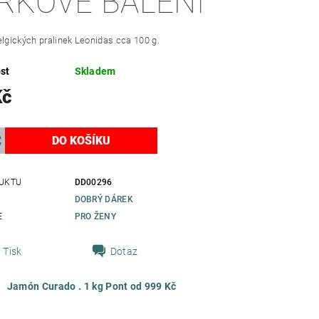
RKOVÉ BALENÍ
elgických pralinek Leonidas cca 100 g.
st
Skladem
Kč
UKTU
DD00296
DOBRÝ DÁREK
E
PRO ŽENY
Tisk
Dotaz
Jamón Curado . 1 kg Pont od 999 Kč