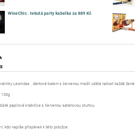
WineChic . tekutá party kabelka za 889 Kč
A
ZE
pralinky Leonidas . dárkové balení s červenou mašlí udělá radost každé ženě
 100g
 zlaté papírové krabičce s červenou saténovou stuhou.
í, kdo napíše příspěvek k této položce.