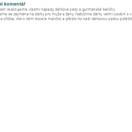
at komentář
okem realizujeme vlastní nápady, dárkové sady a gurmánské balíčky.
jsme se zejména na dárky pro muže a ženy. Nabízíme dárky velmi osobní s 
te zřídka, víte o něm docela maličko a přesto ho naší dárkovou sadou potěšít