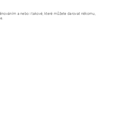
věnováním a nebo i takové, které můžete darovat někomu,
e.