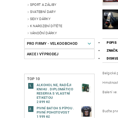
SPORT A ZÁLIBY
SVATEBNÍ DARY
SEXY DÁRKY
K NAROZENÍ DÍTĚTE
VÁNOČNÍ DÁRKY
POPIS
PRO FIRMY - VELKOOBCHOD
ZNAČK
AKCE I VÝPRODEJ
DISKU
Belgické 
TOP 10
Hmotnost
ALKOHOL NE, RADĚJI
KNIHU . DIPLOMÁTICO
Balení ve
RESERVA S VLASTNÍ
ETIKETOU
2 899 Kč
PIVNÍ BATOH S PÍPOU .
Buďte prvn
PIVNÍ POHOTOVOST
1 999 Kč