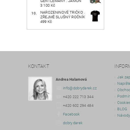
GENTLEMANY . JAMÓN
3 100 Kč
NAROZENINOVÉ TRIČKO .
ZŘEJMĚ SLUŠNÝ ROČNÍK
499 Kč
KONTAKT
INFOR
Jak zap
Andrea Halamová
Napišt
info
@
dobrydarek.cz
Obchod
Podmín
+420 222 713 344
Cookie
+420 602 294 484
BLOG
Facebook
Návod
dobry.darek