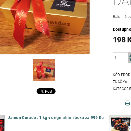
DÁ
Balení 6 b
Dostupno
198 
KÓD PROD
ZNAČKA
KATEGORI
Jamón Curado . 1 kg v originálním boxu za 999 Kč