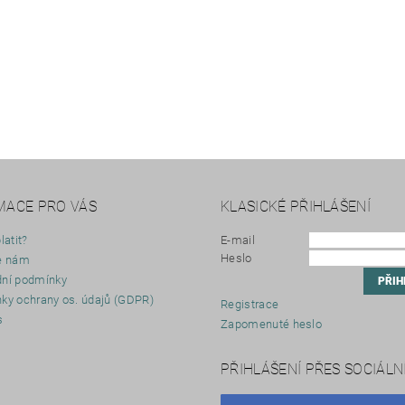
MACE PRO VÁS
KLASICKÉ PŘIHLÁŠENÍ
latit?
E-mail
Heslo
e nám
ní podmínky
ky ochrany os. údajů (GDPR)
Registrace
s
Zapomenuté heslo
y
PŘIHLÁŠENÍ PŘES SOCIÁLNÍ