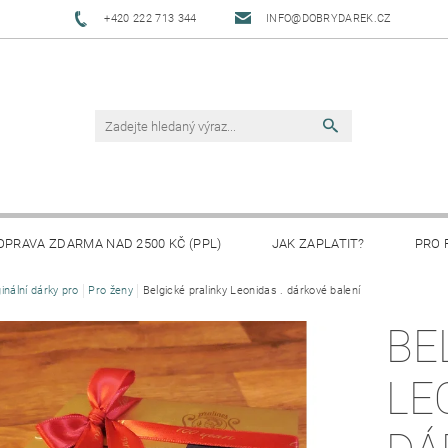
+420 222 713 344
INFO@DOBRYDAREK.CZ
OPRAVA ZDARMA NAD 2500 KČ (PPL)
JAK ZAPLATIT?
PRO 
ginální dárky pro
Pro ženy
Belgické pralinky Leonidas . dárkové balení
BE
LE