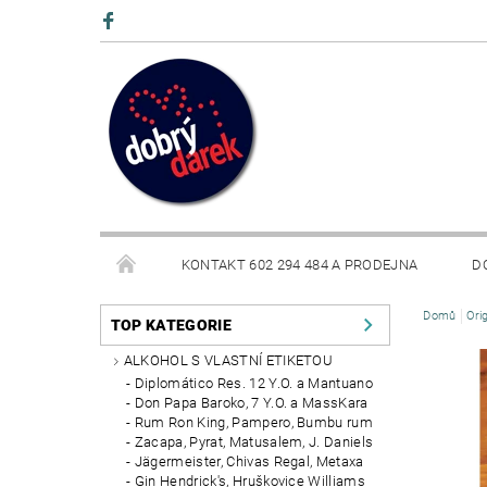
KONTAKT 602 294 484 A PRODEJNA
D
Domů
Ori
BLOG
TOP KATEGORIE
ALKOHOL S VLASTNÍ ETIKETOU
Diplomático Res. 12 Y.O. a Mantuano
Don Papa Baroko, 7 Y.O. a MassKara
Rum Ron King, Pampero, Bumbu rum
Zacapa, Pyrat, Matusalem, J. Daniels
Jägermeister, Chivas Regal, Metaxa
Gin Hendrick's, Hruškovice Williams