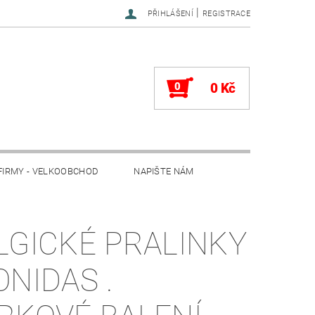
|
PŘIHLÁŠENÍ
REGISTRACE
0
0 Kč
FIRMY - VELKOOBCHOD
NAPIŠTE NÁM
LGICKÉ PRALINKY
ONIDAS .