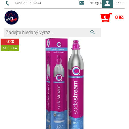
+420 222 713 344
INFO@DOBRYDAREK.CZ
0
0 Kč
AKCE
NOVINKA