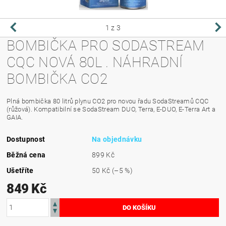
1
z 3
BOMBIČKA PRO SODASTREAM
CQC NOVÁ 80L . NÁHRADNÍ
BOMBIČKA CO2
Plná bombička 80 litrů plynu CO2 pro novou řadu SodaStreamů CQC
(růžová). Kompatibilní se SodaStream DUO, Terra, E-DUO, E-Terra Art a
GAIA.
Dostupnost
Na objednávku
Běžná cena
899 Kč
Ušetříte
50 Kč
(–5 %)
849 Kč