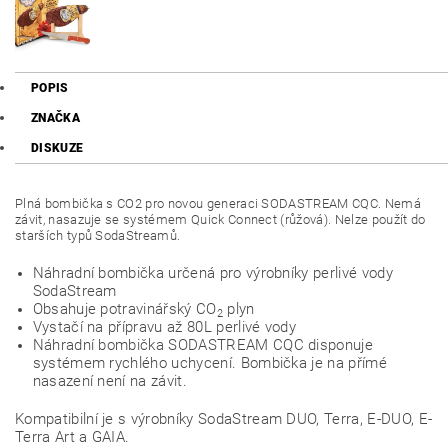
POPIS
ZNAČKA
DISKUZE
Plná bombička s CO2 pro novou generaci SODASTREAM CQC. Nemá
závit, nasazuje se systémem Quick Connect (růžová). Nelze použít do
starších typů SodaStreamů.
Náhradní bombička určená pro výrobníky perlivé vody
SodaStream
Obsahuje potravinářský CO
plyn
2
Vystačí na přípravu až 80L perlivé vody
Náhradní bombička SODASTREAM CQC disponuje
systémem rychlého uchycení. Bombička je na přímé
nasazení není na závit.
Kompatibilní je s výrobníky SodaStream DUO, Terra, E-DUO, E-
Terra Art a GAIA.