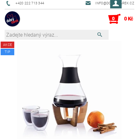
+420 222 713 344
INFO@DOBRYDAREK.CZ
0
0 Kč
AKCE
TIP