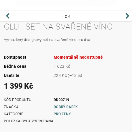
1
z 4
GLU . SET NA SVAŘENÉ VÍNO
Vymazlený designový set na svařené víno pro dva.
Dostupnost
Momentálně nedostupné
Běžná cena
1 623 Kč
Ušetříte
224 Kč
(–13 %)
1 399 Kč
KÓD PRODUKTU
DD00719
ZNAČKA
DOBRÝ DÁREK
KATEGORIE
PRO ŽENY
POLOŽKA BYLA VYPRODÁNA...