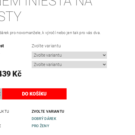
NEM INIESTA NA
STY
 dárek pro novomanžele, k výročí nebo jen tak pro vás dva.
st
Zvolte variantu
í
a
439 Kč
UKTU
ZVOLTE VARIANTU
DOBRÝ DÁREK
E
PRO ŽENY