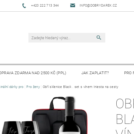
+420 222 713 344
INFO@DOBRYDAREK.CZ
OPRAVA ZDARMA NAD 2500 KČ (PPL)
JAK ZAPLATIT?
PRO 
ginální dárky pro
Pro ženy
Obří sklenice Black . set s vínem Iniesta na cesty
OB
BL