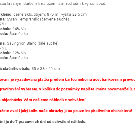
jsou krásným dárkem k narozeninám, rodičům k výročí apod.
sklenic:
černé sklo, objem: 870 ml, výška 28.5 cm
na:
Syrah Tempranillo (červené suché)
75 L
oholu:
14% Vol.
odu:
Španělsko
na:
Sauvignon Blanc (bílé suché)
75 L
oholu:
12% Vol.
odu:
Španělsko
zolačního obalu:
35 × 38 × 11 cm
rování je vyžadována platba předem kartou nebo na účet bankovním převo
gravírování vyberete, v košíku do poznámky napište jména novomanželů, 
ě objednávky Vám zašleme náhled ke schválení.
ůžete zvolit jakýkoliv, naše obrázky jsou pouze inspirativního charakteru!
ní je do 7 pracovních dní od schválení náhledu.