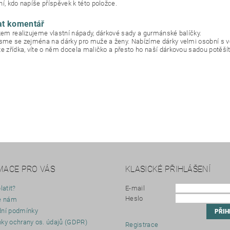
í, kdo napíše příspěvek k této položce.
at komentář
okem realizujeme vlastní nápady, dárkové sady a gurmánské balíčky.
jsme se zejména na dárky pro muže a ženy. Nabízíme dárky velmi osobní s 
te zřídka, víte o něm docela maličko a přesto ho naší dárkovou sadou potěšít
MACE PRO VÁS
KLASICKÉ PŘIHLÁŠENÍ
latit?
E-mail
Heslo
e nám
ní podmínky
ky ochrany os. údajů (GDPR)
Registrace