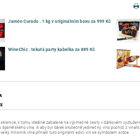
Jamón Curado . 1 kg v originálním boxu za 999 Kč
WineChic . tekutá party kabelka za 889 Kč
A
ZE
 sklenice, k tomu ideálně zabalené na výjimečné cesty v dárkovém vyztužené
 španělského vína. A aby byl dárek skutečně jedinečný, víno pochízí z vinařs
 velký milovník vína přináší tuto originální edici vín se symbolem srdce.