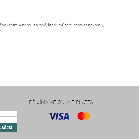
věnováním a nebo i takové, které můžete darovat někomu,
e.
PŘIJÍMÁME ONLINE PLATBY