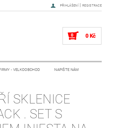
|
PŘIHLÁŠENÍ
REGISTRACE
0
0 Kč
FIRMY - VELKOOBCHOD
NAPIŠTE NÁM
ŘÍ SKLENICE
ACK . SET S