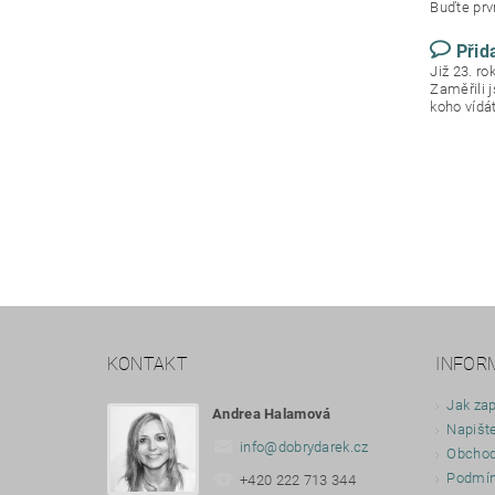
Buďte prvn
Přid
Již 23. r
Zaměřili 
koho vídá
KONTAKT
INFOR
Jak zap
Andrea Halamová
Napišt
info
@
dobrydarek.cz
Obchod
Podmín
+420 222 713 344