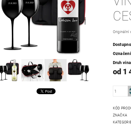
VÍ
CE
Originální
Dostupno
Označen
Druh vín
od 1 
KÓD PROD
ZNAČKA
KATEGORI