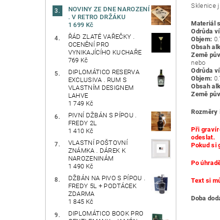
Sklenice 
NOVINY ZE DNE NAROZENÍ
. V RETRO DRŽÁKU
Materiál 
1 699 Kč
Odrůda ví
ŘÁD ZLATÉ VAŘEČKY .
Objem:
0.
OCENĚNÍ PRO
Obsah alk
VYNIKAJÍCÍHO KUCHAŘE
Země pův
769 Kč
nebo
Odrůda ví
DIPLOMÁTICO RESERVA
Objem:
0.
EXCLUSIVA . RUM S
Obsah alk
VLASTNÍM DESIGNEM
Země pův
LAHVE
1 749 Kč
Rozměry i
PIVNÍ DŽBÁN S PÍPOU .
FREDY 2L
Při graví
1 410 Kč
odeslat.
VLASTNÍ POŠTOVNÍ
Pokud si 
ZNÁMKA . DÁREK K
NAROZENINÁM
Po úhrad
1 490 Kč
DŽBÁN NA PIVO S PÍPOU .
Text si m
FREDY 5L + PODTÁCEK
ZDARMA
Doba dodá
1 845 Kč
DIPLOMÁTICO BOOK PRO