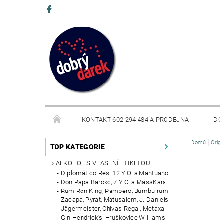
KONTAKT 602 294 484 A PRODEJNA
D
Domů
Ori
BLOG
TOP KATEGORIE
ALKOHOL S VLASTNÍ ETIKETOU
Diplomático Res. 12 Y.O. a Mantuano
Don Papa Baroko, 7 Y.O. a MassKara
Rum Ron King, Pampero, Bumbu rum
Zacapa, Pyrat, Matusalem, J. Daniels
Jägermeister, Chivas Regal, Metaxa
Gin Hendrick's, Hruškovice Williams