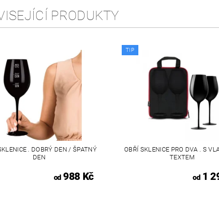
VISEJÍCÍ PRODUKTY
TIP
SKLENICE . DOBRÝ DEN / ŠPATNÝ
OBŘÍ SKLENICE PRO DVA . S V
DEN
TEXTEM
988 Kč
1 2
od
od