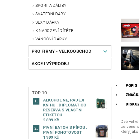
SPORT A ZÁLIBY
SVATEBNÍ DARY
SEXY DÁRKY
K NAROZENÍ DÍTĚTE
VÁNOČNÍ DÁRKY
PRO FIRMY - VELKOOBCHOD
AKCE I VÝPRODEJ
POPIS
TOP 10
ZNAČK
ALKOHOL NE, RADĚJI
DISKU
KNIHU . DIPLOMÁTICO
RESERVA S VLASTNÍ
ETIKETOU
2 899 Kč
Dvě velké
červeného
PIVNÍ BATOH S PÍPOU .
který jako
PIVNÍ POHOTOVOST
1 999 Kč