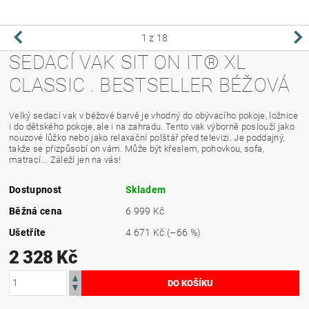
1
z 18
SEDACÍ VAK SIT ON IT® XL
CLASSIC . BESTSELLER BÉŽOVÁ
Velký sedací vak v béžové barvě je vhodný do obývacího pokoje, ložnice
i do dětského pokoje, ale i na zahradu. Tento vak výborně poslouží jako
nouzové lůžko nebo jako relaxační polštář před televizi. Je poddajný,
takže se přizpůsobí on vám. Může být křeslem, pohovkou, sofa,
matrací... Záleží jen na vás!
Dostupnost
Skladem
Běžná cena
6 999 Kč
Ušetříte
4 671 Kč
(–66 %)
2 328 Kč