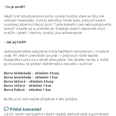
•
Co je uvnitř?
Náplň tvoří polystyrenové kuličky vysoké hustoty, které se díky své
velikosti nesesedají. Kuličky absorbují lidské teplo, proto při sezení
vyvolávají příjemný hřejivý pocit. Trpíte bolestmi zad nebo pohybového
ústrojí? Usaďte se, a uvolněte se. Dopřejte ideální odpočinek svým
svalům i páteři. Všechny výrobky jsou antialergické.
•
Jak jej čistit?
Jednoduše otřete zašpiněná místa hadříkem namočeným v mýdlové
vodě. Při větším znečištění lze prát i v pračce při nízké teplotě.
Rozepněte suchý zip a obsah přesypejte. Vak obraťte naruby a vložte
jej do povlaku na polštář. Neždímejte a nesušte v sušičce!
Barva hnědošedá - skladem 3 kusy
Barva tmavěšedá - skladem 1 kus
Barva béžová - skladem 4 kusy
Barva růžová - skladem 1 kus
Barva fialová - skladem 1 kus
Buďte první, kdo napíše příspěvek k této položce.
Přidat komentář
Již 23. rokem realizujeme vlastní nápady, dárkové sady a gurmánské