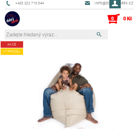
+420 222 713 344
INFO@DOBRYDAREK.CZ
0
0 Kč
AKCE
VÝPRODEJ