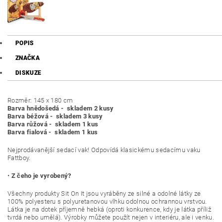
POPIS
ZNAČKA
DISKUZE
Rozměr: 145 x 180 cm
Barva hnědošedá - skladem 2 kusy
Barva béžová - skladem 3 kusy
Barva růžová - skladem 1 kus
Barva fialová - skladem 1 kus
Nejprodávanější sedací vak! Odpovídá klasickému sedacímu vaku
Fattboy.
•
Z čeho je vyrobený?
Všechny produkty Sit On It jsou vyráběny ze silné a odolné látky ze
100% polyesteru s polyuretanovou vlhku odolnou ochrannou vrstvou.
Látka je na dotek příjemně hebká (oproti konkurence, kdy je látka příliž
tvrdá nebo umělá). Výrobky můžete použít nejen v interiéru, ale i venku.