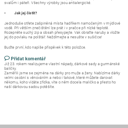
svalům i páteři. Všechny výrobky jsou antialergické.
• Jak jej čistit?
Jednoduše otřete zašpiněná místa hadříkem namočeným v mýdlové
vodě. Při větším znečištění lze prát i v pračce při nízké teplotě.
Rozepněte suchý zip a obsah přesypejte. Vak obraťte naruby a vložte
jej do povlaku na polštář. Neždímejte a nesušte v sušičce!
Buďte první, kdo napíše příspěvek k této položce.
Přidat komentář
Již 23. rokem realizujeme vlastní nápady, dárkové sady a gurmánské
balíčky.
Zaměřili jsme se zejména na dárky pro muže a ženy. Nabízíme dárky
velmi osobní s věnováním a nebo i takové, které můžete darovat
někomu, koho vídáte zřídka, víte o něm docela maličko a přesto ho
naší dárkovou sadou potěšíte.