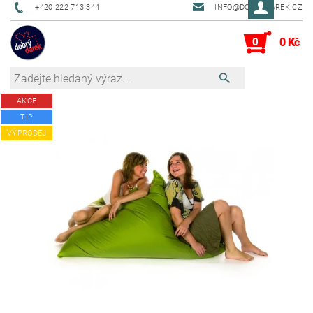
+420 222 713 344
INFO@DOBRYDAREK.CZ
0
0 Kč
AKCE
TIP
VÝPRODEJ