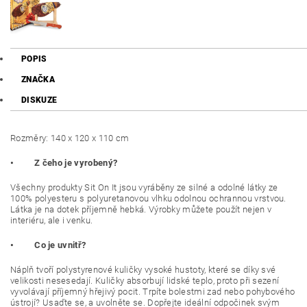
POPIS
ZNAČKA
DISKUZE
Rozměry: 140 x 120 x 110 cm
• Z čeho je vyrobený?
Všechny produkty Sit On It jsou vyráběny ze silné a odolné látky ze
100% polyesteru s polyuretanovou vlhku odolnou ochrannou vrstvou.
Látka je na dotek příjemně hebká. Výrobky můžete použít nejen v
interiéru, ale i venku.
• Co je uvnitř?
Náplň tvoří polystyrenové kuličky vysoké hustoty, které se díky své
velikosti nesesedají. Kuličky absorbují lidské teplo, proto při sezení
vyvolávají příjemný hřejivý pocit. Trpíte bolestmi zad nebo pohybového
ústrojí? Usaďte se, a uvolněte se. Dopřejte ideální odpočinek svým