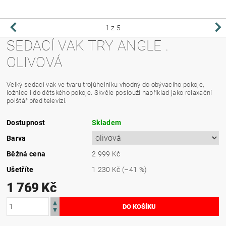
1
z 5
SEDACÍ VAK TRY ANGLE .
OLIVOVÁ
Velký sedací vak ve tvaru trojúhelníku vhodný do obývacího pokoje,
ložnice i do dětského pokoje. Skvěle poslouží například jako relaxační
polštář před televizi.
Dostupnost
Skladem
Barva
Běžná cena
2 999 Kč
Ušetříte
1 230 Kč
(–41 %)
1 769 Kč