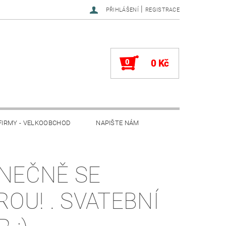
|
PŘIHLÁŠENÍ
REGISTRACE
0
0 Kč
FIRMY - VELKOOBCHOD
NAPIŠTE NÁM
NEČNĚ SE
ROU! . SVATEBNÍ