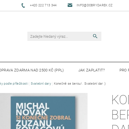
+420 222 713 344
INFO@DOBRYDAREK.CZ
OPRAVA ZDARMA NAD 2500 KČ (PPL)
JAK ZAPLATIT?
PRO 
ky podle příležitosti
Svatební dary
Konečně se berou! . Svatební dar :)
KO
BE