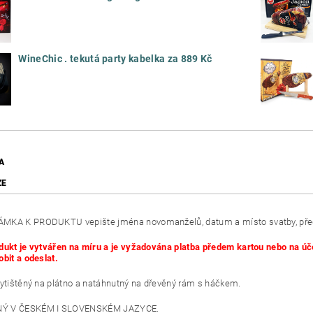
WineChic . tekutá party kabelka za 889 Kč
A
ZE
MKA K PRODUKTU vepište jména novomanželů, datum a místo svatby, před
dukt je vytvářen na míru a je vyžadována platba předem kartou nebo na
obit a odeslat.
vytištěný na plátno a natáhnutný na dřevěný rám s háčkem.
Ý V ČESKÉM I SLOVENSKÉM JAZYCE.