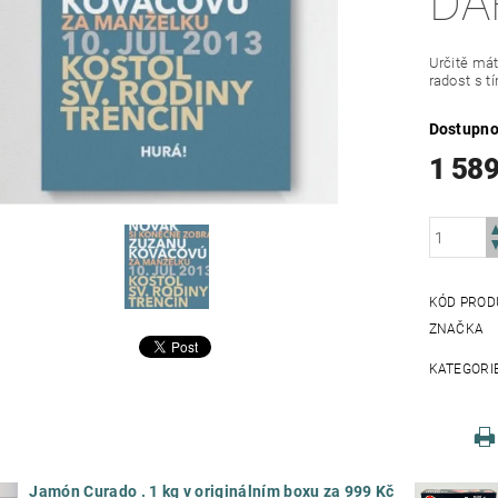
DAR
Určitě mát
radost s t
Dostupno
1 589
KÓD PROD
ZNAČKA
KATEGORI
Jamón Curado . 1 kg v originálním boxu za 999 Kč