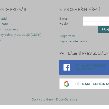
MACE PRO VÁS
KLASICKÉ PŘIHLÁŠENÍ
latit?
E-mail
Heslo
e nám
ní podmínky
ky ochrany os. údajů (GDPR)
Registrace
s
Zapomenuté heslo
y
PŘIHLÁŠENÍ PŘES SOCIÁLNÍ
PŘIHLÁSIT SE PŘES
FACEBOOK
PŘIHLÁSIT SE PŘES 
Dárky pro firmy - DobrýDárek.cz