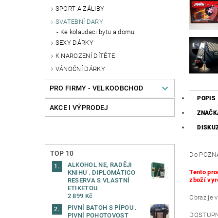
SPORT A ZÁLIBY
SVATEBNÍ DARY
Ke kolaudaci bytu a domu
SEXY DÁRKY
K NAROZENÍ DÍTĚTE
VÁNOČNÍ DÁRKY
PRO FIRMY - VELKOOBCHOD
POPIS
AKCE I VÝPRODEJ
ZNAČK
DISKU
TOP 10
Do POZNÁ
ALKOHOL NE, RADĚJI
Tento pro
KNIHU . DIPLOMÁTICO
zboží vyr
RESERVA S VLASTNÍ
ETIKETOU
2 899 Kč
Obraz je 
PIVNÍ BATOH S PÍPOU .
DOSTUPN
PIVNÍ POHOTOVOST