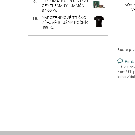
DIPLOMÁTICO BOOK PRO
NOVIN
GENTLEMANY . JAMÓN
V
3 100 Kč
NAROZENINOVÉ TRIČKO .
ZŘEJMĚ SLUŠNÝ ROČNÍK
499 Kč
Buďte prvn
Přid
Již 23. r
Zaměřili 
koho vídá