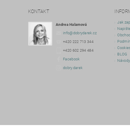
KONTAKT
INFOR
Jak zap
Andrea Halamová
Napišt
info
@
dobrydarek.cz
Obchod
Podmín
+420 222 713 344
Cookie
+420 602 294 484
BLOG
Facebook
Návod
dobry.darek