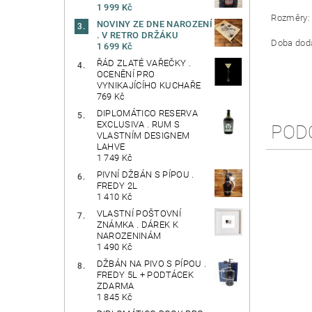
1 999 Kč
Rozměry: 
NOVINY ZE DNE NAROZENÍ
. V RETRO DRŽÁKU
Doba dodá
1 699 Kč
ŘÁD ZLATÉ VAŘEČKY .
OCENĚNÍ PRO
VYNIKAJÍCÍHO KUCHAŘE
769 Kč
DIPLOMÁTICO RESERVA
EXCLUSIVA . RUM S
POD
VLASTNÍM DESIGNEM
LAHVE
1 749 Kč
PIVNÍ DŽBÁN S PÍPOU .
FREDY 2L
1 410 Kč
VLASTNÍ POŠTOVNÍ
ZNÁMKA . DÁREK K
NAROZENINÁM
1 490 Kč
DŽBÁN NA PIVO S PÍPOU .
FREDY 5L + PODTÁCEK
ZDARMA
1 845 Kč