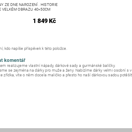
Y ZE DNE NAROZENÍ . HISTORIE
E VELKÉM OBRAZU 40×50CM
1 849 Kč
í, kdo napíše příspěvek k této položce.
at komentář
okem realizujeme vlastní nápady, dárkové sady a gurmánské balíčky.
jsme se zejména na dárky pro muže a ženy. Nabízíme dárky velmi osobní s 
te zřídka, víte o něm docela maličko a přesto ho naší dárkovou sadou potěšít