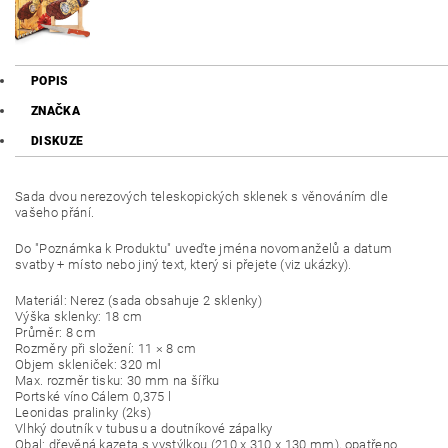
POPIS
ZNAČKA
DISKUZE
Sada dvou nerezových teleskopických sklenek s věnováním dle
vašeho přání.
Do "Poznámka k Produktu" uveďte jména novomanželů a datum
svatby + místo nebo jiný text, který si přejete (viz ukázky).
Materiál: Nerez (sada obsahuje 2 sklenky)
Výška sklenky: 18 cm
Průměr: 8 cm
Rozměry při složení: 11 × 8 cm
Objem skleniček: 320 ml
Max. rozměr tisku: 30 mm na šířku
Portské víno Cálem 0,375 l
Leonidas pralinky (2ks)
Vlhký doutník v tubusu a doutníkové zápalky
Obal: dřevěná kazeta s vystýlkou (210 x 310 x 130 mm), opatřeno