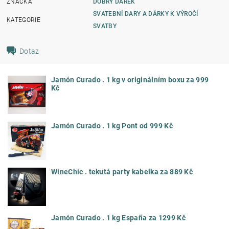
ZNAČKA
DOBRÝ DÁREK
SVATEBNÍ DARY A DÁRKY K VÝROČÍ
KATEGORIE
SVATBY
Dotaz
Jamón Curado . 1 kg v originálním boxu za 999
Kč
Jamón Curado . 1 kg Pont od 999 Kč
WineChic . tekutá party kabelka za 889 Kč
Jamón Curado . 1 kg España za 1299 Kč