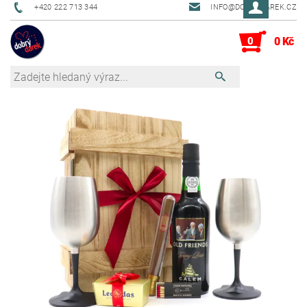
+420 222 713 344
INFO@DOBRYDAREK.CZ
0
0 Kč