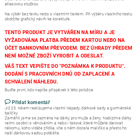
atlasovou stužkou
Na výběr bez textu nebo s vlastním textem. Při výběru vlastního testu
obdržíte grafický návrh ke korektuře.
TENTO PRODUKT JE VYTVÁŘEN NA MÍRU A JE
VYŽADOVÁNA PLATBA PŘEDEM KARTOU NEBO NA
ÚČET BANKOVNÍM PŘEVODEM. BEZ ÚHRADY PŘEDEM
NENÍ MOŽNÉ ZBOŽÍ VYROBIT A ODESLAT.
VÁŠ TEXT VEPIŠTE DO "POZNÁMKA K PRODUKTU".
DODÁNÍ 5 PRACOVNÍCH DNŮ OD ZAPLACENÍ A
SCHVÁLENÍ NÁHLEDU.
Buďte první, kdo napíše příspěvek k této položce.
Přidat komentář
Již 23. rokem realizujeme vlastní nápady, dárkové sady a gurmánské
balíčky.
Zaměřili jsme se zejména na dárky pro muže a ženy. Nabízíme dárky
velmi osobní s věnováním a nebo i takové, které můžete darovat
někomu, koho vídáte zřídka, víte o něm docela maličko a přesto ho
naší dárkovou sadou potěšíte.