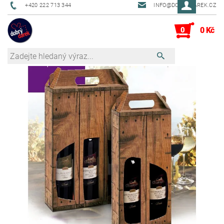
+420 222 713 344
INFO@DOBRYDAREK.CZ
0
0 Kč