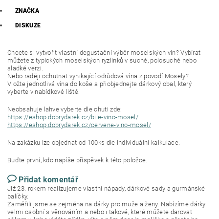
ZNAČKA
DISKUZE
Chcete si vytvořit vlastní degustační výběr moselských vín? Vybírat
můžete z typických moselských ryzlinků v suché, polosuché nebo
sladké verzi.
Nebo raději ochutnat vynikající odrůdová vína z povodí Mosely?
Vložte jednotlivá vína do koše a přiobjednejte dárkový obal, který
vyberte v nabídkové liště.
Neobsahuje lahve vyberte dle chuti zde:
https://eshop.dobrydarek.cz/bile-vino-mosel/
https://eshop.dobrydarek.cz/cervene-vino-mosel/
Na zakázku lze objednat od 100ks dle individuální kalkulace.
Buďte první, kdo napíše příspěvek k této položce.
Přidat komentář
Již 23. rokem realizujeme vlastní nápady, dárkové sady a gurmánské
balíčky.
Zaměřili jsme se zejména na dárky pro muže a ženy. Nabízíme dárky
velmi osobní s věnováním a nebo i takové, které můžete darovat