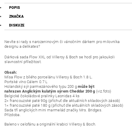
POPIS
ZNAČKA
DISKUZE
Nevíte si rady s narozeninovým či vánočním dárkem pro milovníka
designu a delikates?
Dárková sada Flow XXL od Villeroy & Boch se hodí pro jakoukoli
slavnostní příležitost.
Obsah:
Mísa Flow z bílého porcelánu Villeroy & Boch 1.8 L.
Portské víno Cálem 0.7 L
Holandský sýr parmezánového typu 200 g
může být
nahrazen Anglickým kulatým sýrem Cheddar 200 g
(viz.foto)
Belgické čokoládové pralinky Leonidas 4 ks
2× francouzské paté 90g (příchuť dle aktuálních skladových zásob)
1× francouzské paté 180 g (příchuť dle aktuálních skladových zásob)
Sada tří anglických mini marmelád značky Mrs. Bridges.
Přízdoba.
Baleno v celofánu a originální krabici Villeroy & Boch.