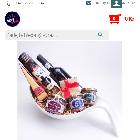
+420 222 713 344
INFO@DOBRYDAREK.CZ
0
0 Kč