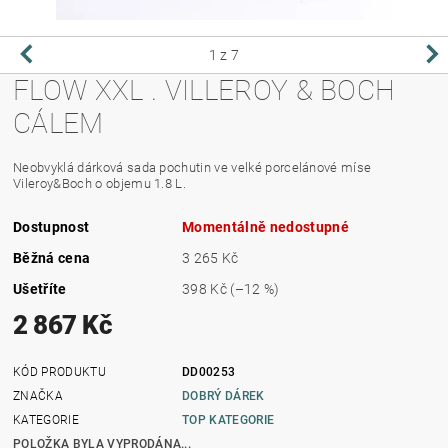
1
z 7
FLOW XXL . VILLEROY & BOCH
CÁLEM
Neobvyklá dárková sada pochutin ve velké porcelánové míse
Vileroy&Boch o objemu 1.8 L.
Dostupnost
Momentálně nedostupné
Běžná cena
3 265 Kč
Ušetříte
398 Kč
(–12 %)
2 867 Kč
KÓD PRODUKTU
DD00253
ZNAČKA
DOBRÝ DÁREK
KATEGORIE
TOP KATEGORIE
POLOŽKA BYLA VYPRODÁNA...