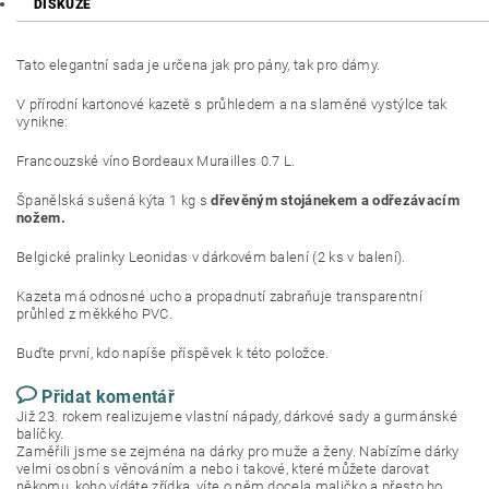
DISKUZE
Tato elegantní sada je určena jak pro pány, tak pro dámy.
V přírodní kartonové kazetě s průhledem a na slaměné vystýlce tak
vynikne:
Francouzské víno Bordeaux Murailles 0.7 L.
Španělská sušená kýta 1 kg s
dřevěným stojánekem a odřezávacím
nožem.
Belgické pralinky Leonidas v dárkovém balení (2 ks v balení).
Kazeta má odnosné ucho a propadnutí zabraňuje transparentní
průhled z měkkého PVC.
Buďte první, kdo napíše příspěvek k této položce.
Přidat komentář
Již 23. rokem realizujeme vlastní nápady, dárkové sady a gurmánské
balíčky.
Zaměřili jsme se zejména na dárky pro muže a ženy. Nabízíme dárky
velmi osobní s věnováním a nebo i takové, které můžete darovat
někomu, koho vídáte zřídka, víte o něm docela maličko a přesto ho