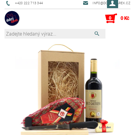
+420 222 713 344
INFO@DOBRYDAREK.CZ
0
0 Kč