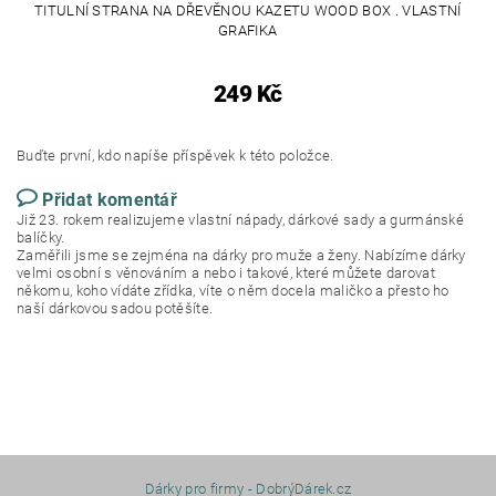
TITULNÍ STRANA NA DŘEVĚNOU KAZETU WOOD BOX . VLASTNÍ
GRAFIKA
249 Kč
Buďte první, kdo napíše příspěvek k této položce.
Přidat komentář
Již 23. rokem realizujeme vlastní nápady, dárkové sady a gurmánské
balíčky.
Zaměřili jsme se zejména na dárky pro muže a ženy. Nabízíme dárky
velmi osobní s věnováním a nebo i takové, které můžete darovat
někomu, koho vídáte zřídka, víte o něm docela maličko a přesto ho
naší dárkovou sadou potěšíte.
Dárky pro firmy - DobrýDárek.cz