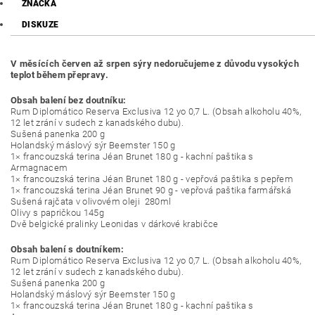
ZNAČKA
DISKUZE
V měsících červen až srpen sýry nedoručujeme z důvodu vysokých
teplot během přepravy.
Obsah balení bez doutníku:
Rum Diplomático Reserva Exclusiva 12 yo 0,7 L. (Obsah alkoholu 40%,
12 let zrání v sudech z kanadského dubu).
Sušená panenka 200 g
Holandský máslový sýr Beemster 150 g
1× francouzská terina Jéan Brunet 180 g - kachní paštika s
Armagnacem
1× francouzská terina Jéan Brunet 180 g - vepřová paštika s pepřem
1× francouzská terina Jéan Brunet 90 g - vepřová paštika farmářská
Sušená rajčata v olivovém oleji 280ml
Olivy s papričkou 145g
Dvě belgické pralinky Leonidas v dárkové krabičce
Obsah balení s doutníkem:
Rum Diplomático Reserva Exclusiva 12 yo 0,7 L. (Obsah alkoholu 40%,
12 let zrání v sudech z kanadského dubu).
Sušená panenka 200 g
Holandský máslový sýr Beemster 150 g
1× francouzská terina Jéan Brunet 180 g - kachní paštika s