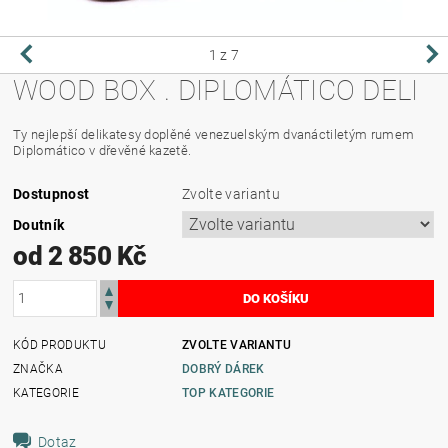
1
z 7
WOOD BOX . DIPLOMÁTICO DELI
Ty nejlepší delikatesy doplěné venezuelským dvanáctiletým rumem
Diplomático v dřevěné kazetě.
Dostupnost
Zvolte variantu
Doutník
od 2 850 Kč
KÓD PRODUKTU
ZVOLTE VARIANTU
ZNAČKA
DOBRÝ DÁREK
KATEGORIE
TOP KATEGORIE
Dotaz