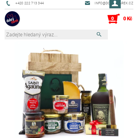
+420 222 713 344
INFO@DOBRYDAREK.CZ
0
0 Kč