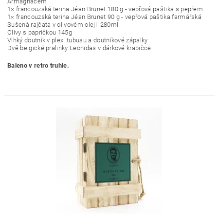
Armagnacem
1× francouzská terina Jéan Brunet 180 g - vepřová paštika s pepřem
1× francouzská terina Jéan Brunet 90 g - vepřová paštika farmářská
Sušená rajčata v olivovém oleji 280ml
Olivy s papričkou 145g
Vlhký doutník v plexi tubusu a doutníkové zápalky.
Dvě belgické pralinky Leonidas v dárkové krabičce
Baleno v retro truhle.