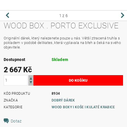
1
z 6
WOOD BOX . PORTO EXCLUSIVE
Originální dárek, který nalezenete pouze u nás. Větší ztracená truhla s
pokladem v podobě delikates, která vyplavala na břeh a čeká na svého
objevitele.
Dostupnost
Skladem
2 667 Kč
KÓD PRODUKTU
8934
ZNAČKA
DOBRÝ DÁREK
KATEGORIE
WOOD BOXY I KOŠE I KULATÉ KRABICE
Dotaz