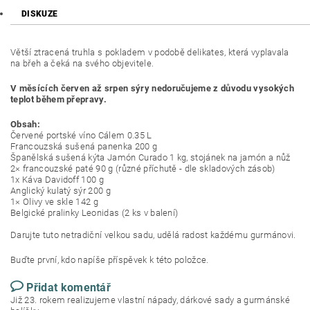
DISKUZE
Větší ztracená truhla s pokladem v podobě delikates, která vyplavala
na břeh a čeká na svého objevitele.
V měsících červen až srpen sýry nedoručujeme z důvodu vysokých
teplot během přepravy.
Obsah:
Červené portské víno Cálem 0.35 L
Francouzská sušená panenka 200 g
Španělská sušená kýta Jamón Curado 1 kg, stojánek na jamón a nůž
2× francouzské paté 90 g (různé příchutě - dle skladových zásob)
1x Káva Davidoff 100 g
Anglický kulatý sýr 200 g
1× Olivy ve skle 142 g
Belgické pralinky Leonidas (2 ks v balení)
Darujte tuto netradiční velkou sadu, udělá radost každému gurmánovi.
Buďte první, kdo napíše příspěvek k této položce.
Přidat komentář
Již 23. rokem realizujeme vlastní nápady, dárkové sady a gurmánské