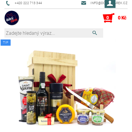
+420 222 713 344
INFO@DOBRYDAREK.CZ
0
0 Kč
TIP