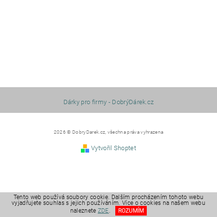
Dárky pro firmy - DobrýDárek.cz
2026 © DobryDarek.cz, všechna práva vyhrazena
Vytvořil Shoptet
Tento web používá soubory cookie. Dalším procházením tohoto webu
vyjadřujete souhlas s jejich používáním. Více o cookies na našem webu
naleznete
ZDE
.
ROZUMÍM