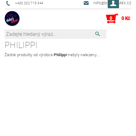
+420 222 713 344
INFO@DOBRYDAREK.CZ
0
0 Kč
PHILIPPI
Žádné produkty od výrobce
Philippi
nebyly nalezeny....