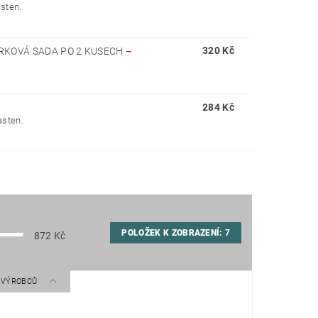
asten.
320 Kč
ÁRKOVÁ SADA PO 2 KUSECH
–
284 Kč
asten.
POLOŽEK K ZOBRAZENÍ:
7
872
Kč
A VÝROBCŮ