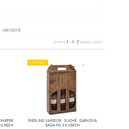
ABECEDNĚ
1
1
7
Stránka
z
-
položek celkem
VÝPRODEJ
CHIEFER
RIESLING VARIDOR . SUCHÉ . DÁRKOVÁ
 KUSECH
SADA PO 3 KUSECH