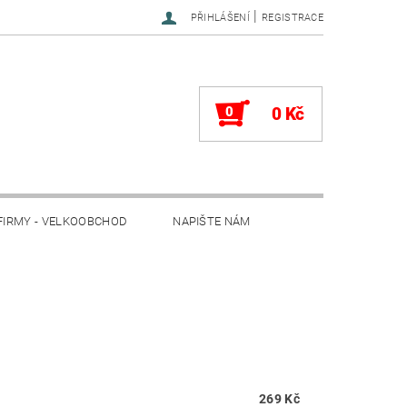
|
PŘIHLÁŠENÍ
REGISTRACE
0
0 Kč
FIRMY - VELKOOBCHOD
NAPIŠTE NÁM
269 Kč