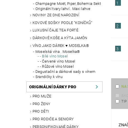
1.
Champagne Moët, Piper, Bohemia Sekt
Originální tvary lahví . Maxi lahve
NOVINY ZE DNE NAROZENÍ
KOVOVÉ SOŠKY PODLE "KONÍČKŮ"
2.
LUXUSNÍ ČAJE TEA FORTÉ
DÁRKOVÉ KOŠE A KÝTA JAMÓN
VÍNO JAKO DÁREK ♥ MOSELKA®
3.
Moselská vína . Moselka®
- Bílé víno Mosel
- Červené víno Mosel
- Růžové víno Mosel
Degustační a dárkové sady s vínem
Srandičky k vínu
ORIGINÁLNÍ DÁRKY PRO
NA 
AK
PRO MUŽE
TIP
PRO ŽENY
PRO DĚTI
PRO RODIČE A SENIORY
ZNA
PERSONIFIKOVANÉ DÁRKY