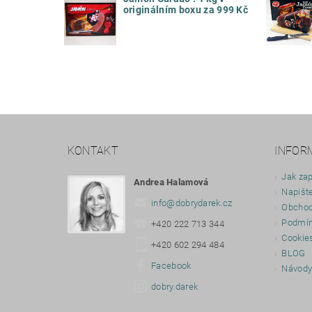
originálním boxu za 999 Kč
KONTAKT
INFOR
Jak zap
Andrea Halamová
Napišt
info
@
dobrydarek.cz
Obchod
Podmín
+420 222 713 344
Cookie
+420 602 294 484
BLOG
Facebook
Návod
dobry.darek