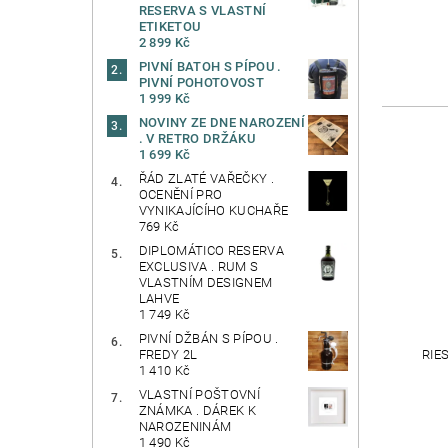
RESERVA S VLASTNÍ
ETIKETOU
2 899 Kč
PIVNÍ BATOH S PÍPOU .
PIVNÍ POHOTOVOST
1 999 Kč
NOVINY ZE DNE NAROZENÍ
. V RETRO DRŽÁKU
1 699 Kč
ŘÁD ZLATÉ VAŘEČKY .
OCENĚNÍ PRO
VYNIKAJÍCÍHO KUCHAŘE
769 Kč
DIPLOMÁTICO RESERVA
EXCLUSIVA . RUM S
VLASTNÍM DESIGNEM
LAHVE
1 749 Kč
PIVNÍ DŽBÁN S PÍPOU .
RIE
FREDY 2L
1 410 Kč
VLASTNÍ POŠTOVNÍ
ZNÁMKA . DÁREK K
NAROZENINÁM
1 490 Kč