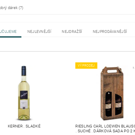
brý dárek
(7)
UČUJEME
NEJLEVNĚJŠÍ
NEJDRAŽŠÍ
NEJPRODÁVANĚJŠÍ
VÝPRODEJ
KERNER . SLADKÉ
RIESLING CARL LOEWEN BLAUS
. SUCHÉ . DÁRKOVÁ SADA PO 2