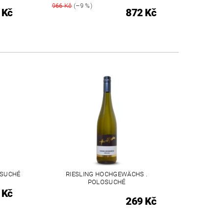
966 Kč
(–9 %)
 Kč
872 Kč
 SUCHÉ
RIESLING HOCHGEWÄCHS .
POLOSUCHÉ
 Kč
269 Kč