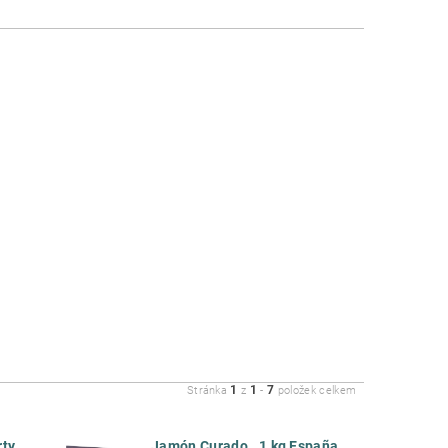
1
1
7
Stránka
z
-
položek celkem
Jamón Curado . 1 kg España
rty