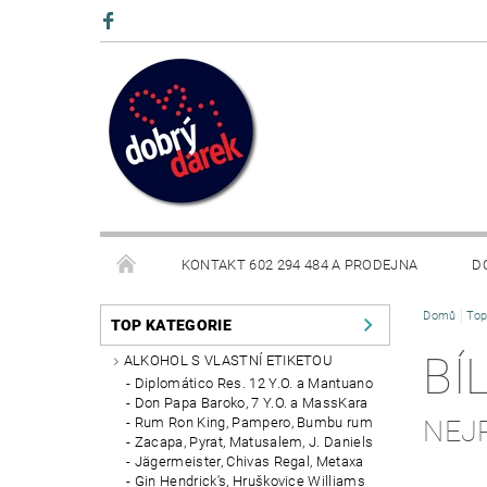
KONTAKT 602 294 484 A PRODEJNA
D
Domů
Top
BLOG
TOP KATEGORIE
BÍ
ALKOHOL S VLASTNÍ ETIKETOU
Diplomático Res. 12 Y.O. a Mantuano
Don Papa Baroko, 7 Y.O. a MassKara
Rum Ron King, Pampero, Bumbu rum
NEJ
Zacapa, Pyrat, Matusalem, J. Daniels
Jägermeister, Chivas Regal, Metaxa
Gin Hendrick's, Hruškovice Williams