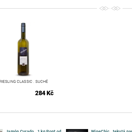
RIESLING CLASSIC . SUCHÉ
284 Kč
Jamón Curado . 1 kg Pont od
WineChic . tekutá pa