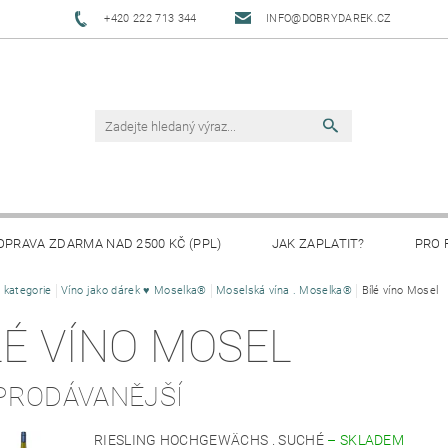
+420 222 713 344
INFO@DOBRYDAREK.CZ
OPRAVA ZDARMA NAD 2500 KČ (PPL)
JAK ZAPLATIT?
PRO 
 kategorie
Víno jako dárek ♥ Moselka®
Moselská vína . Moselka®
Bílé víno Mosel
LÉ VÍNO MOSEL
PRODÁVANĚJŠÍ
RIESLING HOCHGEWÄCHS . SUCHÉ
–
SKLADEM