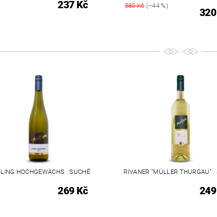
237 Kč
580 Kč
(–44 %)
320
SLING HOCHGEWÄCHS . SUCHÉ
RIVANER "MÜLLER THURGAU" .
269 Kč
249