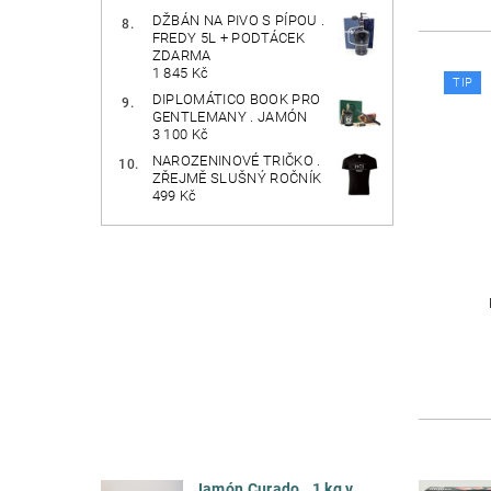
DŽBÁN NA PIVO S PÍPOU .
FREDY 5L + PODTÁCEK
ZDARMA
1 845 Kč
TIP
DIPLOMÁTICO BOOK PRO
GENTLEMANY . JAMÓN
3 100 Kč
NAROZENINOVÉ TRIČKO .
ZŘEJMĚ SLUŠNÝ ROČNÍK
499 Kč
Jamón Curado . 1 kg v