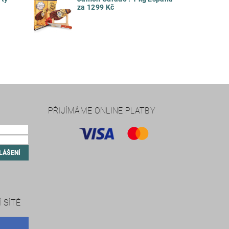
za 1299 Kč
PŘIJÍMÁME ONLINE PLATBY
 SÍTĚ