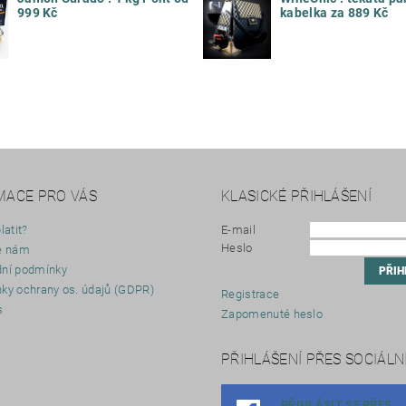
999 Kč
kabelka za 889 Kč
MACE PRO VÁS
KLASICKÉ PŘIHLÁŠENÍ
latit?
E-mail
Heslo
e nám
ní podmínky
ky ochrany os. údajů (GDPR)
Registrace
s
Zapomenuté heslo
y
PŘIHLÁŠENÍ PŘES SOCIÁLNÍ
PŘIHLÁSIT SE PŘES