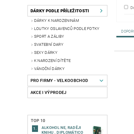
Do
DÁRKY PODLE PŘÍLEŽITOSTI
DÁRKY K NAROZENINÁM
LOUTKY OSLAVENCŮ PODLE FOTKY
DOPOR
SPORT A ZÁLIBY
SVATEBNÍ DARY
SEXY DÁRKY
K NAROZENÍ DÍTĚTE
VÁNOČNÍ DÁRKY
PRO FIRMY - VELKOOBCHOD
AKCE I VÝPRODEJ
TOP 10
ALKOHOL NE, RADĚJI
KNIHU . DIPLOMÁTICO