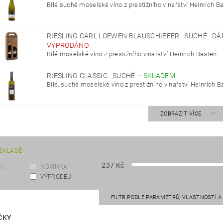
Bílé suché moselské víno z prestižního vinařství Heinrich B
RIESLING CARL LOEWEN BLAUSCHIEFER . SUCHÉ . D
VYPRODÁNO
Bílé moselské víno z prestižního vinařství Heinrich Basten.
RIESLING CLASSIC . SUCHÉ
–
SKLADEM
Bílé, suché moselské víno z prestižního vinařství Heinrich B
ZOBRAZIT VÍCE
SKLADĚ
237
Kč
CE
NOVINKA
VÝPRODEJ
FILTR PODLE PARAMETRŮ, VLASTNOSTÍ 
ČKY