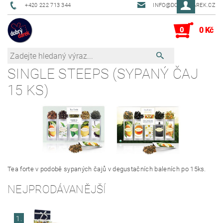
+420 222 713 344
INFO@DOBRYDAREK.CZ
0
0 Kč
SINGLE STEEPS (SYPANÝ ČAJ
15 KS)
Tea forte v podobě sypaných čajů v degustačních baleních po 15ks.
NEJPRODÁVANĚJŠÍ
1.