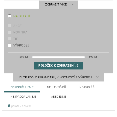
ZOBRAZIT VÍCE
NA SKLADĚ
AKCE
NOVINKA
TIP
VÝPRODEJ
399
Kč
699
Kč
POLOŽEK K ZOBRAZENÍ:
5
FILTR PODLE PARAMETRŮ, VLASTNOSTÍ A VÝROBCŮ
DOPORUČUJEME
NEJLEVNĚJŠÍ
NEJDRAŽŠÍ
NEJPRODÁVANĚJŠÍ
ABECEDNĚ
5
položek celkem