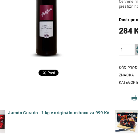
Červené m
prestižníh
Dostupno
284 
KÓD PROD
ZNAČKA
KATEGORI
Jamón Curado . 1 kg v originálním boxu za 999 Kč