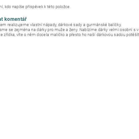
í, kdo napíše příspěvek k této položce.
at komentář
okem realizujeme vlastní nápady, dárkové sady a gurmánské balíčky.
jsme se zejména na dárky pro muže a ženy. Nabízíme dárky velmi osobní s 
te zřídka, víte o něm docela maličko a přesto ho naší dárkovou sadou potěšít