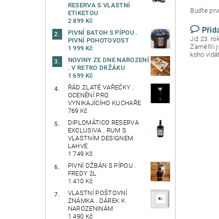
RESERVA S VLASTNÍ
Buďte prvn
ETIKETOU
2 899 Kč
Přid
PIVNÍ BATOH S PÍPOU .
Již 23. r
PIVNÍ POHOTOVOST
Zaměřili 
1 999 Kč
koho vídá
NOVINY ZE DNE NAROZENÍ
. V RETRO DRŽÁKU
1 699 Kč
ŘÁD ZLATÉ VAŘEČKY .
OCENĚNÍ PRO
VYNIKAJÍCÍHO KUCHAŘE
769 Kč
DIPLOMÁTICO RESERVA
EXCLUSIVA . RUM S
VLASTNÍM DESIGNEM
LAHVE
1 749 Kč
PIVNÍ DŽBÁN S PÍPOU .
FREDY 2L
1 410 Kč
VLASTNÍ POŠTOVNÍ
ZNÁMKA . DÁREK K
NAROZENINÁM
1 490 Kč