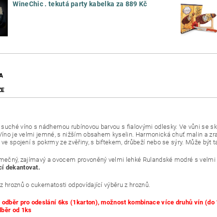
WineChic . tekutá party kabelka za 889 Kč
A
ZE
suché víno s nádhernou rubínovou barvou s fialovými odlesky. Ve vůni se sk
 Víno je velmi jemné, s nižším obsahem kyselin. Harmonická chuť malin a zr
i ve spojení s pokrmy ze zvěřiny, s biftekem, drůbeží nebo se sýry. Může bý
imečný, zajímavý a ovocem provoněný velmi lehké Rulandské modré s velmi 
í dekantovat.
z hroznů o cukernatosti odpovídající výběru z hroznů.
 odběr pro odeslání 6ks (1karton), možnost kombinace více druhů vín (do 
dběr od 1ks