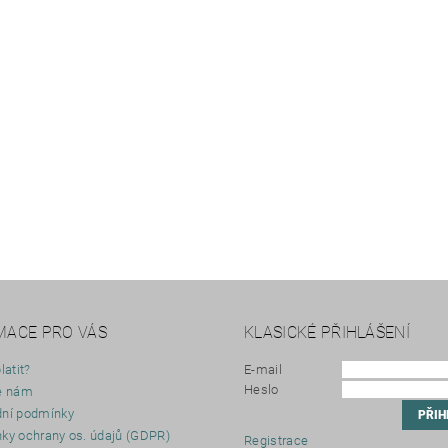
MACE PRO VÁS
KLASICKÉ PŘIHLÁŠENÍ
latit?
E-mail
Heslo
e nám
ní podmínky
ky ochrany os. údajů (GDPR)
Registrace