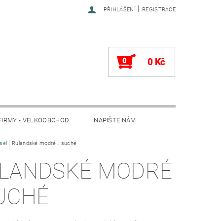
|
PŘIHLÁŠENÍ
REGISTRACE
0
0 Kč
FIRMY - VELKOOBCHOD
NAPIŠTE NÁM
sel
Rulandské modré . suché
LANDSKÉ MODRÉ
SUCHÉ