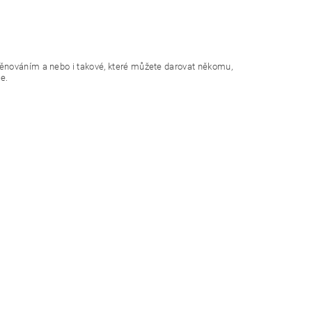
věnováním a nebo i takové, které můžete darovat někomu,
e.