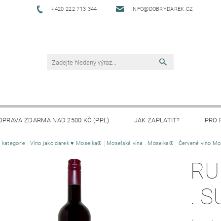
+420 222 713 344
INFO@DOBRYDAREK.CZ
OPRAVA ZDARMA NAD 2500 KČ (PPL)
JAK ZAPLATIT?
PRO 
 kategorie
Víno jako dárek ♥ Moselka®
Moselská vína . Moselka®
Červené víno Mo
RU
. 