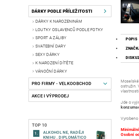
DÁRKY PODLE PŘÍLEŽITOSTI
DÁRKY K NAROZENINÁM
LOUTKY OSLAVENCŮ PODLE FOTKY
SPORT A ZÁLIBY
POPIS
SVATEBNÍ DARY
ZNAČK
SEXY DÁRKY
DISKU
K NAROZENÍ DÍTĚTE
VÁNOČNÍ DÁRKY
Moselské 
PRO FIRMY - VELKOOBCHOD
ostružin.
vlastnost
AKCE I VÝPRODEJ
Jde o vyj
konzumac
Vyrobeno 
TOP 10
Minimální
ALKOHOL NE, RADĚJI
Osobní o
KNIHU . DIPLOMÁTICO