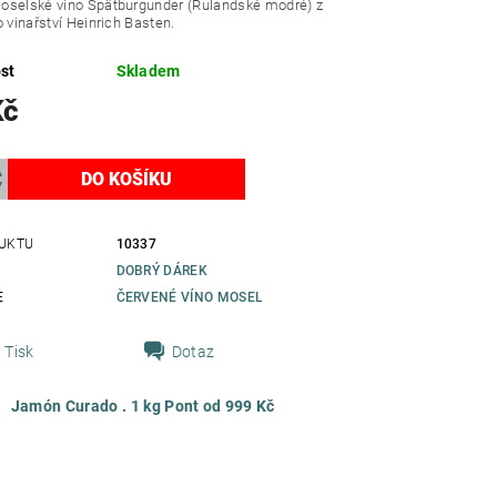
oselské víno Spätburgunder (Rulandské modré) z
o vinařství Heinrich Basten.
st
Skladem
Kč
UKTU
10337
DOBRÝ DÁREK
E
ČERVENÉ VÍNO MOSEL
Tisk
Dotaz
Jamón Curado . 1 kg Pont od 999 Kč