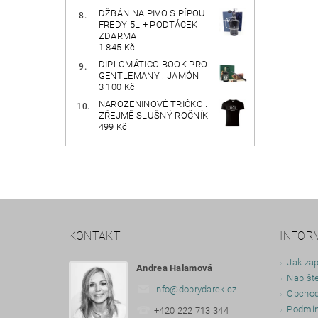
DŽBÁN NA PIVO S PÍPOU .
FREDY 5L + PODTÁCEK
ZDARMA
1 845 Kč
DIPLOMÁTICO BOOK PRO
GENTLEMANY . JAMÓN
3 100 Kč
NAROZENINOVÉ TRIČKO .
ZŘEJMĚ SLUŠNÝ ROČNÍK
499 Kč
KONTAKT
INFOR
Jak zap
Andrea Halamová
Napišt
info
@
dobrydarek.cz
Obchod
Podmín
+420 222 713 344