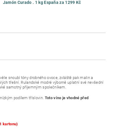
Jamón Curado . 1 kg España za 1299 Kč
věle snoubí tóny drobného ovoce, zvláště pak malin a
alých třešní. Rulandské modré výborně uplatní své nevšední
t také samotný příjemným společníkem.
nízkým podílem tříslovin.
Toto víno je vhodné před
1 kartonu)