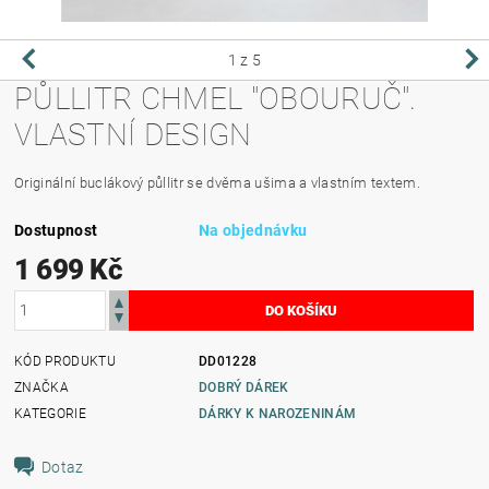
1
z 5
PŮLLITR CHMEL "OBOURUČ".
VLASTNÍ DESIGN
Originální buclákový půllitr se dvěma ušima a vlastním textem.
Dostupnost
Na objednávku
1 699 Kč
KÓD PRODUKTU
DD01228
ZNAČKA
DOBRÝ DÁREK
KATEGORIE
DÁRKY K NAROZENINÁM
Dotaz