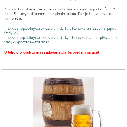
A pro ty, kdo shánějí větší nebo hodnotnější dárek. Doplňte půllitr 2
nebo 5 litrovým džbánem s originální pípou. Pak je teprve pivní set
kompletní.
http://eshop.dobrydarek.cz/pivni-darky-alkohol/pivni-dzban-s-pipou-
fredy-2l/
http://eshop.dobrydarek.cz/pivni-darky-alkohol/dzban-na-pivo-s-pipou-
fredy-5l-podtacek-zdarma/
U tohoto produktu je vyžadována platba předem na účet.