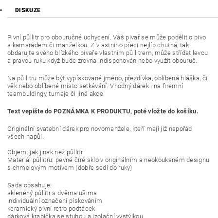
DISKUZE
Pivní půllitr pro obouručné uchycení. Váš pivař se může podělit o pivo
s kamarádem či manželkou. Z vlastního přeci nejlíp chutná, tak
obdarujte svého blízkého pivaře vlastním půllitrem, může střídat levou
a pravou ruku když bude zrovna indisponován nebo využít obouruč.
Na půllitru může být vypískované jméno, přezdívka, oblíbená hláška, či
věk nebo oblíbené místo setkávání. Vhodný dárek i na firemní
teambuldingy, turnaje či jiné akce.
Text vepište do POZNÁMKA K PRODUKTU, poté vložte do košíku.
Originální svatební dárek pro novomanžele, kteří mají již napořád
všech napůl.
Objem: jak jinak než půllitr
Materiál půllitru: pevné čiré sklo v originálním a neokoukaném designu
s chmelovým motivem (dobře sedí do ruky)
Sada obsahuje:
skleněný půllitr s dvěma ušima
individuální označení pískováním
keramický pivní retro podtácek
dárková krabička se stuhou a izolační vystýlkou