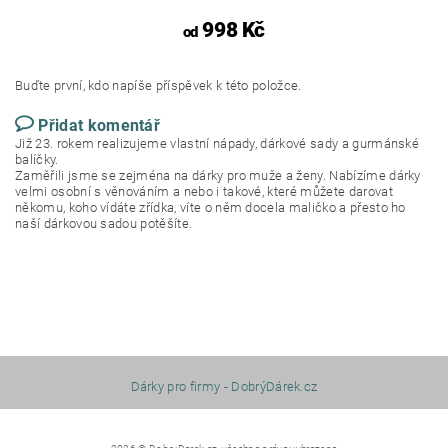
998 Kč
od
Buďte první, kdo napíše příspěvek k této položce.
Přidat komentář
Již 23. rokem realizujeme vlastní nápady, dárkové sady a gurmánské
balíčky.
Zaměřili jsme se zejména na dárky pro muže a ženy. Nabízíme dárky
velmi osobní s věnováním a nebo i takové, které můžete darovat
někomu, koho vídáte zřídka, víte o něm docela maličko a přesto ho
naší dárkovou sadou potěšíte.
Dárky pro firmy - DobrýDárek.cz