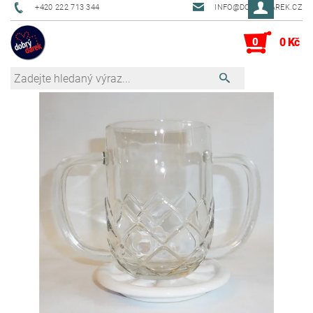
+420 222 713 344
INFO@DOBRYDAREK.CZ
0
0 Kč