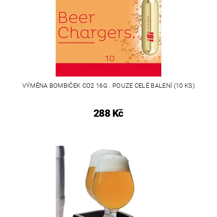
VÝMĚNA BOMBIČEK CO2 16G . POUZE CELÉ BALENÍ (10 KS)
288 Kč