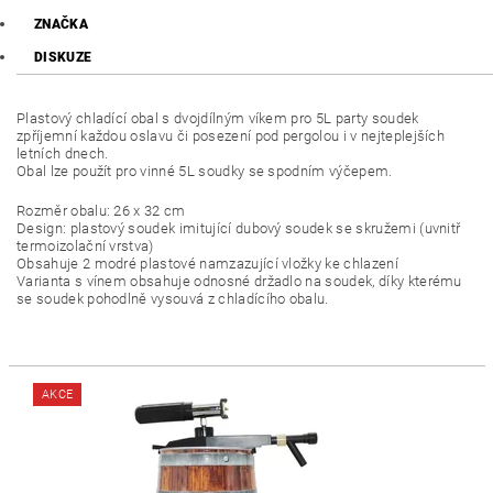
ZNAČKA
DISKUZE
Plastový chladící obal s dvojdílným víkem pro 5L party soudek
zpříjemní každou oslavu či posezení pod pergolou i v nejteplejších
letních dnech.
Obal lze použít pro vinné 5L soudky se spodním výčepem.
Rozměr obalu: 26 x 32 cm
Design: plastový soudek imitující dubový soudek se skružemi (uvnitř
termoizolační vrstva)
Obsahuje 2 modré plastové namzazující vložky ke chlazení
Varianta s vínem obsahuje odnosné držadlo na soudek, díky kterému
se soudek pohodlně vysouvá z chladícího obalu.
AKCE