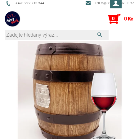
+420 222 713 344
INFO@DOBRYDAREK.CZ
0
0 Kč