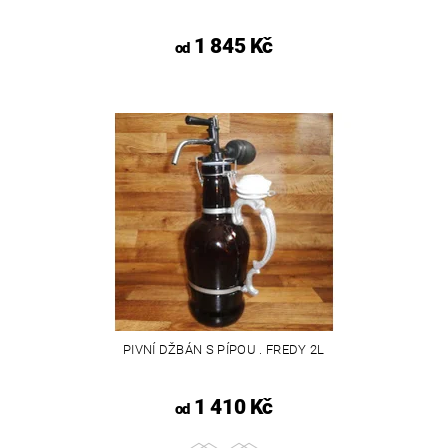
1 845 Kč
od
PIVNÍ DŽBÁN S PÍPOU . FREDY 2L
1 410 Kč
od