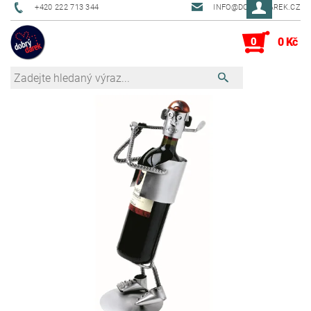
+420 222 713 344
INFO@DOBRYDAREK.CZ
0
0 Kč