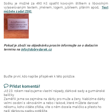
Sošku je možné za 490 Kč opatřit kovovým štítkem s libovolným
vylaserovaným textem, jménem, logem, jubileem, přáním apod
.
Text
můžete zadat ZDE:
Pokud je zboží na objednávku prosím informujte se o dodacím
termínu na
info@dobrydarek.cz
Buďte první, kdo napíše příspěvek k této položce.
Přidat komentář
Již 23. rokem realizujeme vlastní nápady, dárkové sady a gurmánské
balíčky.
Zaměřili jsme se zejména na dárky pro muže a ženy. Nabízíme dárky
velmi osobní s věnováním a nebo i takové, které můžete darovat
někomu, koho vídáte zřídka, víte o něm docela maličko a přesto ho
naší dárkovou sadou potěšíte.