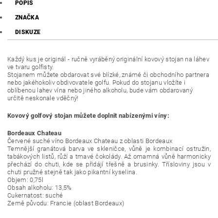
POPIS
ZNAČKA
DISKUZE
Každý kus je originál - ručně vyráběný originální kovový stojan na láhev
ve tvaru golfisty.
Stojanem můžete obdarovat své blízké, známé či obchodního partnera
nebo jakéhokoliv obdivovatele golfu. Pokud do stojanu vložíte i
oblíbenou lahev vína nebo jiného alkoholu, bude vám obdarovaný
určitě neskonale vděčný!
Kovový golfový stojan můžete doplnit nabízenými víny:
Bordeaux Chateau
Červené suché víno Bordeaux Chateau z oblasti Bordeaux
Temnější granátová barva ve skleničce, vůně je kombinací ostružin,
tabákových listů, růží a tmavé čokolády. Až omamná vůně harmonicky
přechází do chuti, kde se přidájí třešně a brusinky. Třísloviny jsou v
chuti pružné stejně tak jako pikantní kyselina.
Objem: 0,75l
Obsah alkoholu: 13,5%
Cukernatost: suché
Země původu: Francie (oblast Bordeaux)