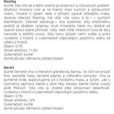
Riesling
Suché, bílé víno se svěžím aroma po broskvích a citrusových plodech.
Zbytkový hroznový cukr je na hranici mezi suchým a polosuchým
vínem. Vhodné k rybám nebo k přírodní úpravě drůbežího masa.
Opravdu klasický Riesling, má vždy více cukru a to i v suchých
klasifikacích. Zároveň obsahuje i více kyselinek. Díky břidličnému
podloží je obdařen výraznou chutí minerality, která mu dodává až
vzácné skoro slané příchutě. Vždy však cítíte intenzivní ovocné tóny
meruněk a dalšího ovoce. Díky tomu působí velmi svěže a proto
Vyrobeno z hroznů o cukernatosti odpovídající pozdnímu sběru až
výběru z hroznů.
Objem: 0,75l
Obsah alkoholu: 11,5%
Cukernatost: suché
Země původu: Německo (oblast Mosel)
Merlot
Suché červené víno s intenzivní granátovou barvou. Ve vůni se snoubí
tóny rozkvetlé louky, červené papriky a višňového kompotu. Víno je
poměrně tvrdé, doporučujeme pít k hovězímu masu, a sýrům. Jde o
vyjimečný, zajímavý Merlot z údolí řeky Mosely. Merlot nemá vysoký
podíl tříslovin. Toto víno je vhodné před konzumací dekantovat.
Vyrobeno z hroznů o cukernatosti odpovídající pozdnímu sběru.
Objem: 0,75l
Obsah alkoholu: 14%
Cukernatost: suché
Země původu: Německo (oblast Mosel)