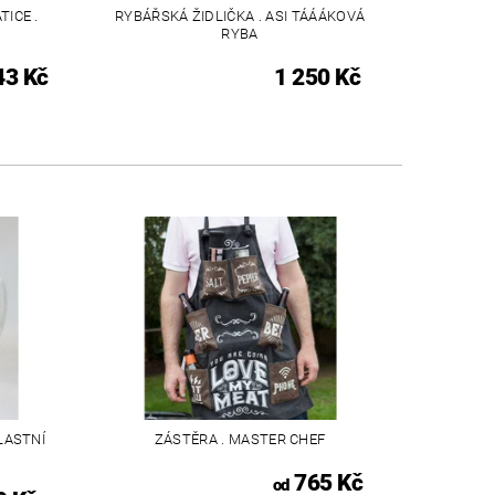
ICE .
RYBÁŘSKÁ ŽIDLIČKA . ASI TÁÁÁKOVÁ
RYBA
43 Kč
1 250 Kč
LASTNÍ
ZÁSTĚRA . MASTER CHEF
765 Kč
od