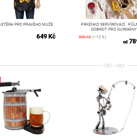
ÁSTĚRA PRO PRAVÉHO MUŽE
PRKÉNKO SERVÍROVACÍ . PŮ
DOBROT PRO GURMÁNY
649 Kč
899 Kč
(–12 %)
78
od