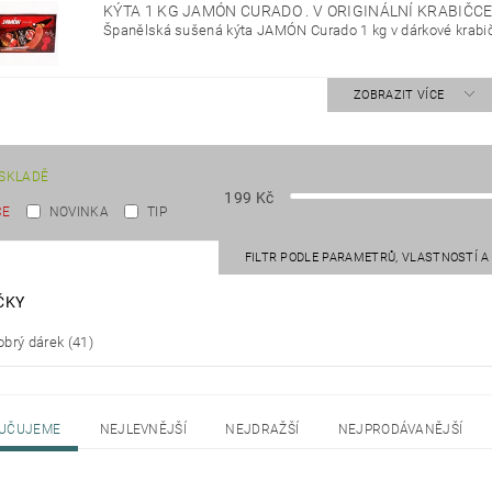
KÝTA 1 KG JAMÓN CURADO . V ORIGINÁLNÍ KRABIČC
Španělská sušená kýta JAMÓN Curado 1 kg v dárkové krab
ZOBRAZIT VÍCE
SKLADĚ
199
Kč
CE
NOVINKA
TIP
FILTR PODLE PARAMETRŮ, VLASTNOSTÍ 
ČKY
brý dárek
(41)
UČUJEME
NEJLEVNĚJŠÍ
NEJDRAŽŠÍ
NEJPRODÁVANĚJŠÍ