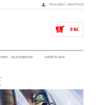
|
PŘIHLÁŠENÍ
REGISTRACE
0
0 Kč
FIRMY - VELKOOBCHOD
NAPIŠTE NÁM
E