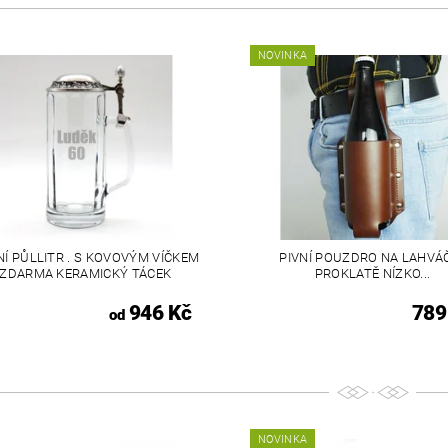
NOVINKA
Í PŮLLITR . S KOVOVÝM VÍČKEM
PIVNÍ POUZDRO NA LAHVÁČ
 ZDARMA KERAMICKÝ TÁCEK
PROKLATĚ NÍZKO...
946 Kč
789
od
NOVINKA