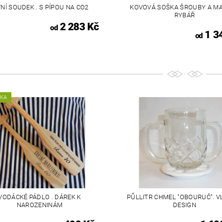
VNÍ SOUDEK . S PÍPOU NA CO2
KOVOVÁ SOŠKA ŠROUBY A MAT
RYBÁŘ
2 283 Kč
od
1 3
od
NKA
VODÁCKÉ PÁDLO . DÁREK K
PŮLLITR CHMEL "OBOURUČ". V
NAROZENINÁM
DESIGN