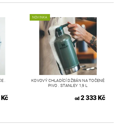
NOVINKA
E .
KOVOVÝ CHLADÍCÍ DŽBÁN NA TOČENÉ
PIVO . STANLEY 1,9 L
 Kč
2 333 Kč
od