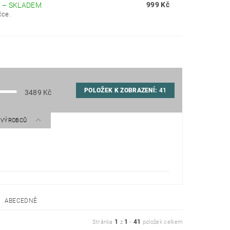
999 Kč
E
–
SKLADEM
ičce.
POLOŽEK K ZOBRAZENÍ:
41
3489
Kč
A VÝROBCŮ
ABECEDNĚ
1
1
41
Stránka
z
-
položek celkem