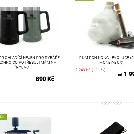
TR CHLADÍCÍ NEJEN PRO RYBÁŘE
RUM RON KONG . EVOLUCE (
ŠECHNO CO POTŘEBUJI MÁM NA
MONEY-BOX)
"RYBÁCH"
2 249 Kč
(–11 %)
1 9
od
890 Kč
NKA