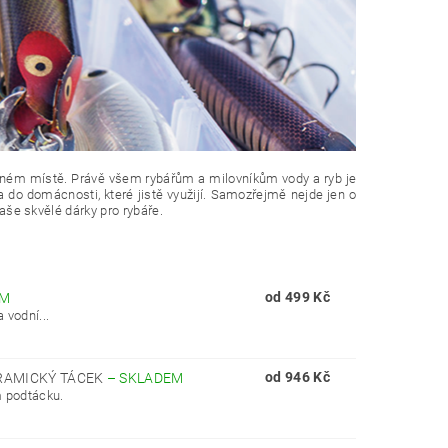
právném místě. Právě všem rybářům a milovníkům vody a ryb je
a do domácnosti, které jistě využijí. Samozřejmě nejde jen o
naše skvělé dárky pro rybáře.
od 499 Kč
EM
 vodní...
od 946 Kč
ERAMICKÝ TÁCEK
–
SKLADEM
m podtácku.