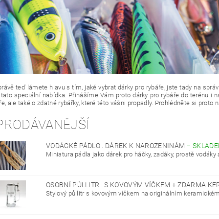
právě teď lámete hlavu s tím, jaké vybrat dárky pro rybáře, jste tady na s
tato speciální nabídka. Přinášíme Vám proto dárky pro rybáře do terénu i n
e, ale také o zdatné rybářky, které této vášni propadly. Prohlédněte si proto 
PRODÁVANĚJŠÍ
VODÁCKÉ PÁDLO . DÁREK K NAROZENINÁM
–
SKLAD
Miniatura pádla jako dárek pro háčky, zadáky, prostě vodáky a
OSOBNÍ PŮLLITR . S KOVOVÝM VÍČKEM + ZDARMA K
Stylový půllitr s kovovým víčkem na originálním keramické