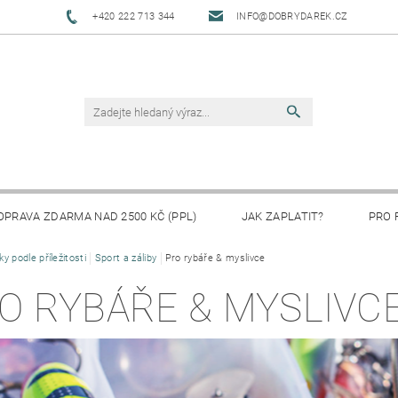
+420 222 713 344
INFO@DOBRYDAREK.CZ
OPRAVA ZDARMA NAD 2500 KČ (PPL)
JAK ZAPLATIT?
PRO 
ky podle příležitosti
Sport a záliby
Pro rybáře & myslivce
O RYBÁŘE & MYSLIVC