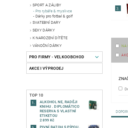
SPORT A ZÁLIBY
3.
Pro rybáře & myslivce
Dárky pro fotbal & golf
SVATEBNÍ DARY
SEXY DÁRKY
K NAROZENÍ DÍTĚTE
VÁNOČNÍ DÁRKY
NA 
AK
PRO FIRMY - VELKOOBCHOD
AKCE I VÝPRODEJ
ZNA
Do
TOP 10
ALKOHOL NE, RADĚJI
KNIHU . DIPLOMÁTICO
RESERVA S VLASTNÍ
DOPOR
ETIKETOU
2 899 Kč
PIVNÍ BATOH S PÍPOU .