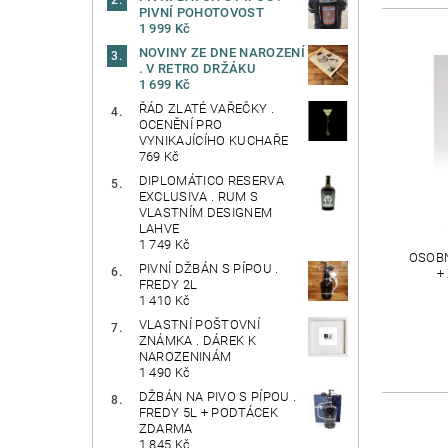
PIVNÍ POHOTOVOST
1 999 Kč
NOVINY ZE DNE NAROZENÍ
. V RETRO DRŽÁKU
1 699 Kč
ŘÁD ZLATÉ VAŘEČKY .
OCENĚNÍ PRO
VYNIKAJÍCÍHO KUCHAŘE
769 Kč
DIPLOMÁTICO RESERVA
EXCLUSIVA . RUM S
VLASTNÍM DESIGNEM
LAHVE
1 749 Kč
OSOBN
PIVNÍ DŽBÁN S PÍPOU .
+
FREDY 2L
1 410 Kč
VLASTNÍ POŠTOVNÍ
ZNÁMKA . DÁREK K
NAROZENINÁM
1 490 Kč
DŽBÁN NA PIVO S PÍPOU .
FREDY 5L + PODTÁCEK
ZDARMA
1 845 Kč