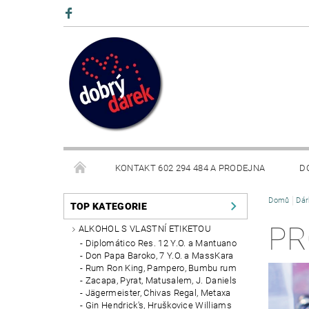
KONTAKT 602 294 484 A PRODEJNA
D
Domů
Dár
BLOG
TOP KATEGORIE
PR
ALKOHOL S VLASTNÍ ETIKETOU
Diplomático Res. 12 Y.O. a Mantuano
Don Papa Baroko, 7 Y.O. a MassKara
Rum Ron King, Pampero, Bumbu rum
Zacapa, Pyrat, Matusalem, J. Daniels
Jägermeister, Chivas Regal, Metaxa
Gin Hendrick's, Hruškovice Williams